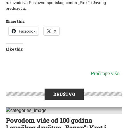
rukovodstva Poslovno-sportskog centra „Pinki“ i Javnog
preduzeća…
Share this:
Facebook
X
Like this:
Pročitajte više
DRUŠTVO
Povodom više od 100 godina
0 KOMENTARA
Lovačkog društva „Fazan“: Krst i