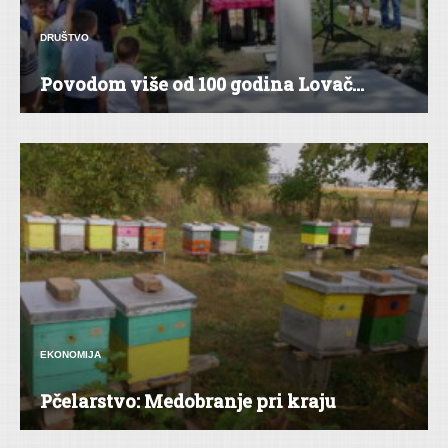
DRUŠTVO
Povodom više od 100 godina Lovač...
EKONOMIJA
Pčelarstvo: Medobranje pri kraju
FELJTON