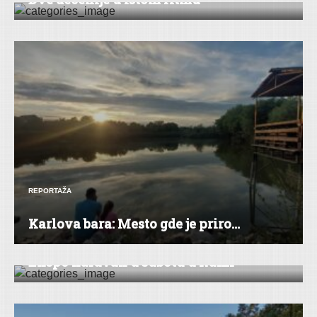
REPORTAŽA
Karlova bara: Mesto gde je priro...
RUMA
Ekspo karavan u subotu u Rumi