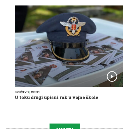
DRUŠTVO
|
VESTI
U toku drugi upisni rok u vojne škole