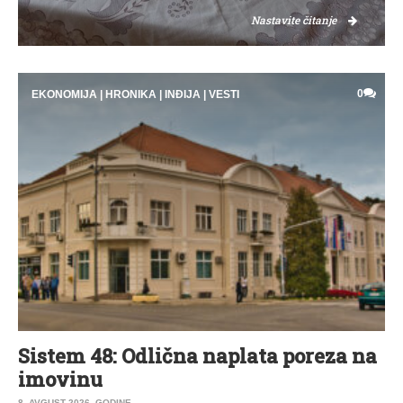
Nastavite čitanje
0
EKONOMIJA
|
HRONIKA
|
INĐIJA
|
VESTI
Sistem 48: Odlična naplata poreza na
imovinu
8. AVGUST 2026. GODINE