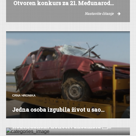
Otvoren konkurs za 21. Međunarod...
Nastavite čitanje
CRNA HRONIKA
Jedna osoba izgubila život u sao...
DRUŠTVO
Rođendanski koncert ansambla ...