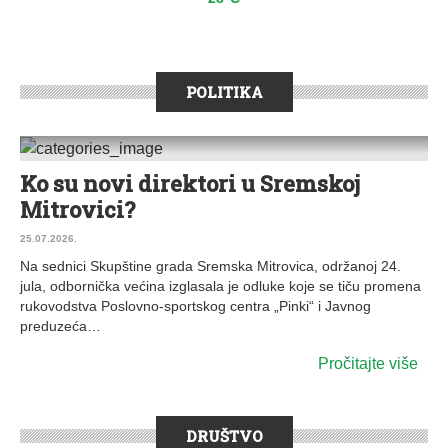
POLITIKA
Ko su novi direktori u Sremskoj
0 KOMENTARA
Mitrovici?
25.07.2026.
Na sednici Skupštine grada Sremska Mitrovica, održanoj 24.
jula, odbornička većina izglasala je odluke koje se tiču promena
rukovodstva Poslovno-sportskog centra „Pinki“ i Javnog
preduzeća…
Pročitajte više
DRUŠTVO