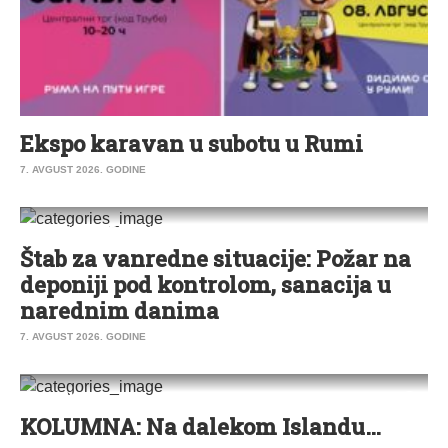
Ekspo karavan u subotu u Rumi
7. AVGUST 2026. GODINE
0
HRONIKA
|
SREMSKA MITROVICA
|
VESTI
Štab za vanredne situacije: Požar na
deponiji pod kontrolom, sanacija u
narednim danima
7. AVGUST 2026. GODINE
0
KOLUMNA
KOLUMNA: Na dalekom Islandu…