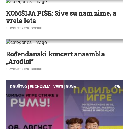
0
KOMŠIJA PIŠE
KOMŠIJA PIŠE: Sive su nam zime, a
vrela leta
8. AVGUST 2026. GODINE
0
DRUŠTVO
|
ZABAVA
|
SREMSKA MITROVICA
Rođendanski koncert ansambla
„Arodisi“
8. AVGUST 2026. GODINE
0
DRUŠTVO
|
EKONOMIJA
|
VESTI
|
RUMA