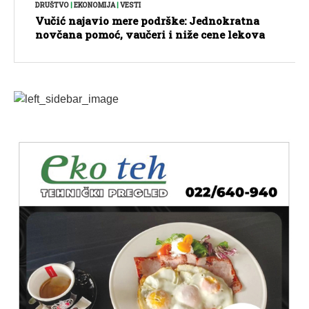
DRUŠTVO
|
EKONOMIJA
|
VESTI
Vučić najavio mere podrške: Jednokratna
novčana pomoć, vaučeri i niže cene lekova