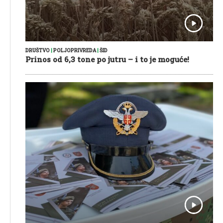
DRUŠTVO
|
POLJOPRIVREDA
|
ŠID
Prinos od 6,3 tone po jutru – i to je moguće!