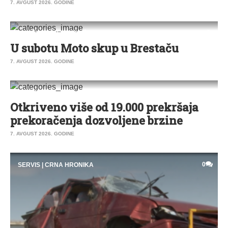
7. AVGUST 2026. GODINE
0
DRUŠTVO
|
VESTI
|
PEĆINCI
U subotu Moto skup u Brestaču
7. AVGUST 2026. GODINE
0
SERVIS
Otkriveno više od 19.000 prekršaja
prekoračenja dozvoljene brzine
7. AVGUST 2026. GODINE
0
SERVIS
|
CRNA HRONIKA