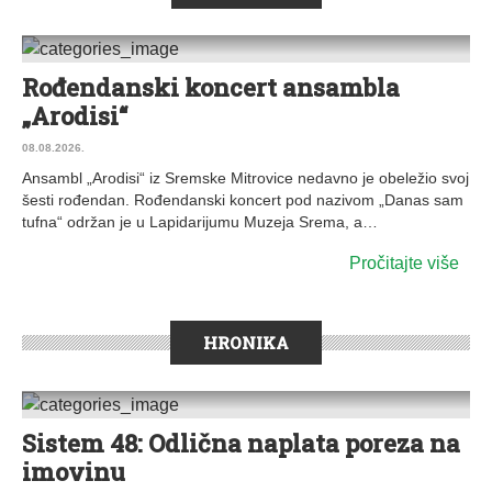
Rođendanski koncert ansambla
0 KOMENTARA
„Arodisi“
08.08.2026.
Ansambl „Arodisi“ iz Sremske Mitrovice nedavno je obeležio svoj
šesti rođendan. Rođendanski koncert pod nazivom „Danas sam
tufna“ održan je u Lapidarijumu Muzeja Srema, a…
Pročitajte više
HRONIKA
Sistem 48: Odlična naplata poreza na
0 KOMENTARA
imovinu