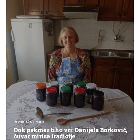
REPORTAŽA
|
INĐIJA
Dok pekmez tiho vri: Danijela Borković,
čuvar mirisa tradicije