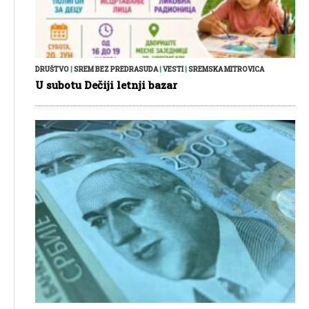
DRUŠTVO
|
SREM BEZ PREDRASUDA
|
VESTI
|
SREMSKA MITROVICA
U subotu Dečiji letnji bazar