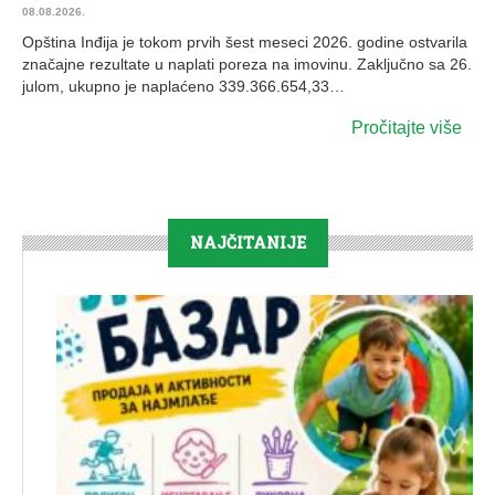
08.08.2026.
Opština Inđija je tokom prvih šest meseci 2026. godine ostvarila
značajne rezultate u naplati poreza na imovinu. Zaključno sa 26.
julom, ukupno je naplaćeno 339.366.654,33…
Pročitajte više
NAJČITANIJE