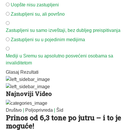
Uopšte nisu zastupljeni
Zastupljeni su, ali površno
Zastupljeni su samo izveštaji, bez dubljeg preispitivanja
Zastupljeni su u pojedinim medijima
Mediji u Sremu su apsolutno posvećeni osobama sa
invaliditetom
Glasaj
Rezultati
Najnoviji Video
Društvo
|
Poljoprivreda
|
Šid
Prinos od 6,3 tone po jutru – i to je
moguće!