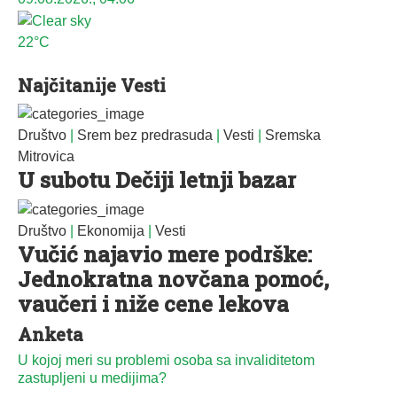
22°C
Najčitanije Vesti
Društvo
|
Srem bez predrasuda
|
Vesti
|
Sremska
Mitrovica
U subotu Dečiji letnji bazar
Društvo
|
Ekonomija
|
Vesti
Vučić najavio mere podrške:
Jednokratna novčana pomoć,
vaučeri i niže cene lekova
Anketa
U kojoj meri su problemi osoba sa invaliditetom
zastupljeni u medijima?