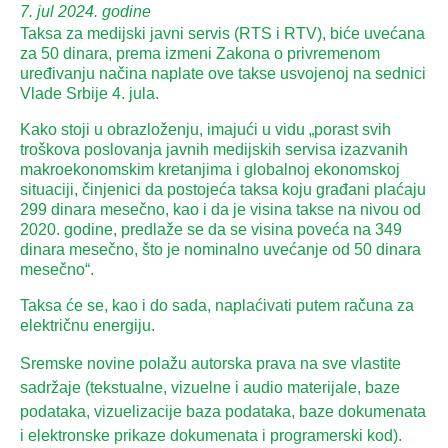
7. jul 2024. godine
Taksa za medijski javni servis (RTS i RTV), biće uvećana
za 50 dinara, prema izmeni Zakona o privremenom
uređivanju načina naplate ove takse usvojenoj na sednici
Vlade Srbije 4. jula.
Kako stoji u obrazloženju, imajući u vidu „porast svih
troškova poslovanja javnih medijskih servisa izazvanih
makroekonomskim kretanjima i globalnoj ekonomskoj
situaciji, činjenici da postojeća taksa koju građani plaćaju
299 dinara mesečno, kao i da je visina takse na nivou od
2020. godine, predlaže se da se visina poveća na 349
dinara mesečno, što je nominalno uvećanje od 50 dinara
mesečno“.
Taksa će se, kao i do sada, naplaćivati putem računa za
električnu energiju.
Sremske novine polažu autorska prava na sve vlastite
sadržaje (tekstualne, vizuelne i audio materijale, baze
podataka, vizuelizacije baza podataka, baze dokumenata
i elektronske prikaze dokumenata i programerski kod).