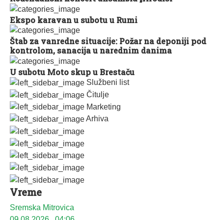
Ekspo karavan u subotu u Rumi
Štab za vanredne situacije: Požar na deponiji pod
kontrolom, sanacija u narednim danima
U subotu Moto skup u Brestaču
Službeni list
Čitulje
Marketing
Arhiva
Vreme
Sremska Mitrovica
09.08.2026., 04:06