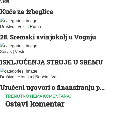
Vesti
Kuće za izbeglice
Društvo
|
Vesti
|
Ruma
28. Sremski svinjokolj u Vognju
Servis
|
Vesti
ISKLJUČENJA STRUJE U SREMU
Društvo
|
Hronika
|
Beočin
|
Vesti
Uručeni ugovori o finansiranju p...
TRENUTNO NEMA KOMENTARA.
Ostavi komentar