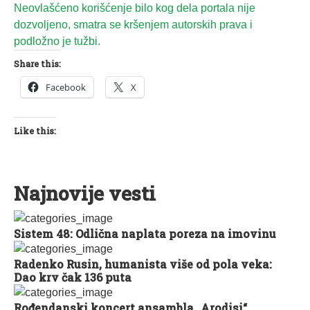
Neovlašćeno korišćenje bilo kog dela portala nije
dozvoljeno, smatra se kršenjem autorskih prava i
podložno je tužbi.
Share this:
Facebook
X
Like this:
Najnovije vesti
Sistem 48: Odlična naplata poreza na imovinu
Radenko Rusin, humanista više od pola veka:
Dao krv čak 136 puta
Rođendanski koncert ansambla „Arodisi“