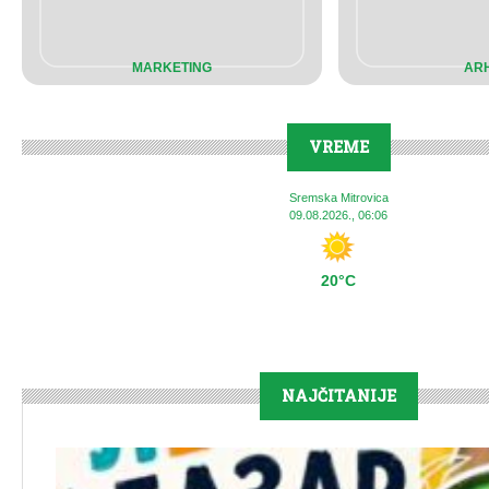
MARKETING
ARH
VREME
Sremska Mitrovica
09.08.2026., 06:06
20°C
NAJČITANIJE