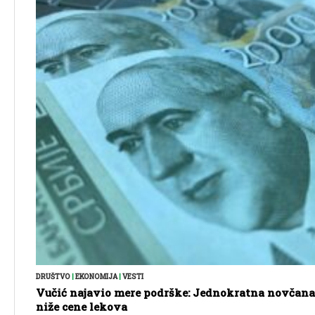
DRUŠTVO
|
EKONOMIJA
|
VESTI
Vučić najavio mere podrške: Jednokratna novčana 
niže cene lekova