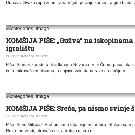
Dunava. Svaku rupu znam. Znam gde počinje kamen, a gde blato
DRUŠTVO
|
KOMŠIJA PIŠE
KOMŠIJA PIŠE: „Gužva“ na iskopinama 
igralištu
22. FEBRUAR 2024. GODINE
Pišu: Stanari zgrade u ulici Ilariona Ruvarca br. 5 Čopor pasa lutal
šeta mitrovačkim ulicama, a najviše vole da borave na dečijem…
KOMŠIJA PIŠE
KOMŠIJA PIŠE: Sreća, pa nismo svinje št
16. FEBRUAR 2024. GODINE
Piše: Boris Miljković Probudio me tata, nije mu dobro. Stukao sam po
Reko` ne vredi, otrovaću se, a treba i ujutru uz…