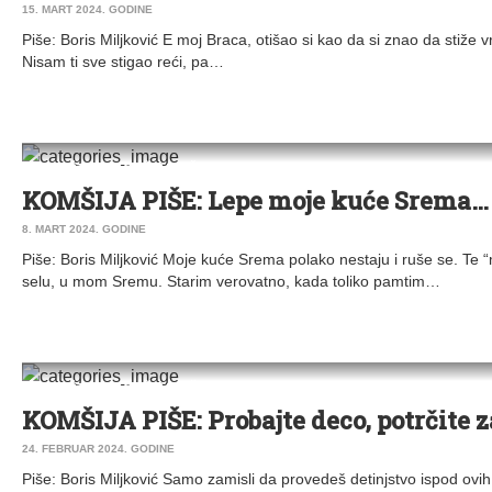
15. MART 2024. GODINE
Piše: Boris Miljković E moj Braca, otišao si kao da si znao da stiže
Nisam ti sve stigao reći, pa…
DRUŠTVO
|
KOMŠIJA PIŠE
|
STARA PAZOVA
KOMŠIJA PIŠE: Lepe moje kuće Srema…
8. MART 2024. GODINE
Piše: Boris Miljković Moje kuće Srema polako nestaju i ruše se. Te
selu, u mom Sremu. Starim verovatno, kada toliko pamtim…
DRUŠTVO
|
KOMŠIJA PIŠE
|
STARA PAZOVA
KOMŠIJA PIŠE: Probajte deco, potrčite
24. FEBRUAR 2024. GODINE
Piše: Boris Miljković Samo zamisli da provedeš detinjstvo ispod ov