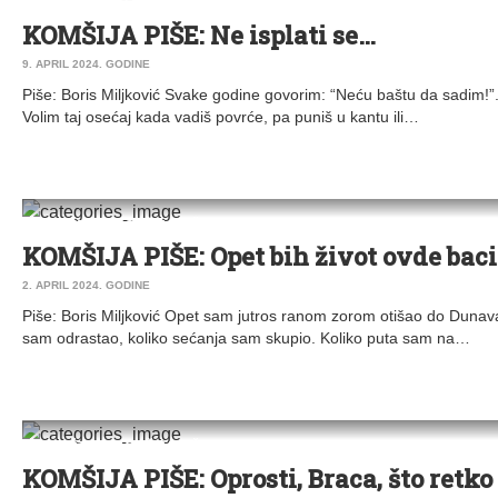
KOMŠIJA PIŠE
KOMŠIJA PIŠE: Ne isplati se…
9. APRIL 2024. GODINE
Piše: Boris Miljković Svake godine govorim: “Neću baštu da sadim!”
Volim taj osećaj kada vadiš povrće, pa puniš u kantu ili…
DRUŠTVO
|
KOMŠIJA PIŠE
KOMŠIJA PIŠE: Opet bih život ovde bac
2. APRIL 2024. GODINE
Piše: Boris Miljković Opet sam jutros ranom zorom otišao do Dunav
sam odrastao, koliko sećanja sam skupio. Koliko puta sam na…
DRUŠTVO
|
KOMŠIJA PIŠE
|
STARA PAZOVA
KOMŠIJA PIŠE: Oprosti, Braca, što retk