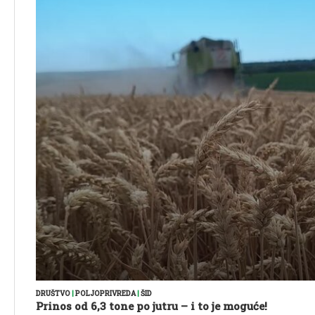
DRUŠTVO
|
POLJOPRIVREDA
|
ŠID
Prinos od 6,3 tone po jutru – i to je moguće!