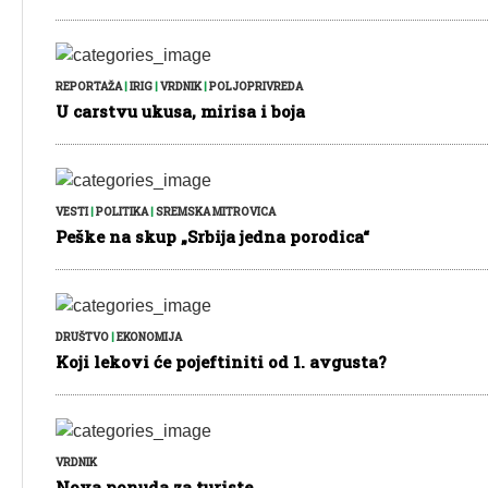
REPORTAŽA
|
IRIG
|
VRDNIK
|
POLJOPRIVREDA
U carstvu ukusa, mirisa i boja
VESTI
|
POLITIKA
|
SREMSKA MITROVICA
Peške na skup „Srbija jedna porodica“
DRUŠTVO
|
EKONOMIJA
Koji lekovi će pojeftiniti od 1. avgusta?
VRDNIK
Nova ponuda za turiste