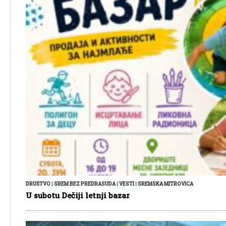
DRUŠTVO
|
SREM BEZ PREDRASUDA
|
VESTI
|
SREMSKA MITROVICA
U subotu Dečiji letnji bazar