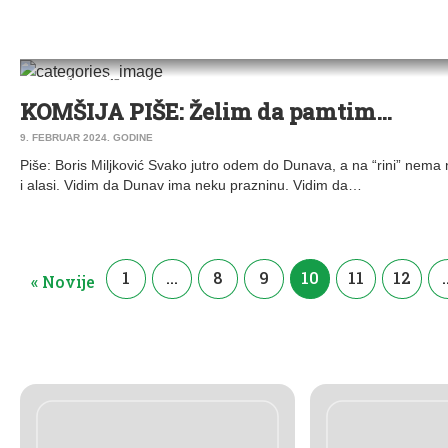
KOMŠIJA PIŠE
|
STARA PAZOVA
KOMŠIJA PIŠE: Želim da pamtim…
9. FEBRUAR 2024. GODINE
Piše: Boris Miljković Svako jutro odem do Dunava, a na “rini” nema
i alasi. Vidim da Dunav ima neku prazninu. Vidim da…
1
…
8
9
10
11
12
« Novije