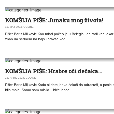
DRUŠTVO
|
KOMŠIJA PIŠE
KOMŠIJA PIŠE: Junaku mog života!
10. MAJ 2024. GODINE
Piše: Boris Miljković Kao mlad počeo je u Belegišu da radi kao leka
znao da sednem na bajs i pravac kod…
DRUŠTVO
|
KOMŠIJA PIŠE
|
STARA PAZOVA
KOMŠIJA PIŠE: Hrabre oči dečaka…
23. APRIL 2024. GODINE
Piše: Boris Miljković Kada si dete jedva čekaš da odrasteš, a posle ti
bilo malo. Samo sam mislio – biće lepše,…