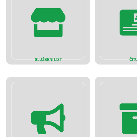
SLUŽBENI LIST
ČIT