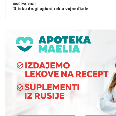
DRUŠTVO
|
VESTI
U toku drugi upisni rok u vojne škole