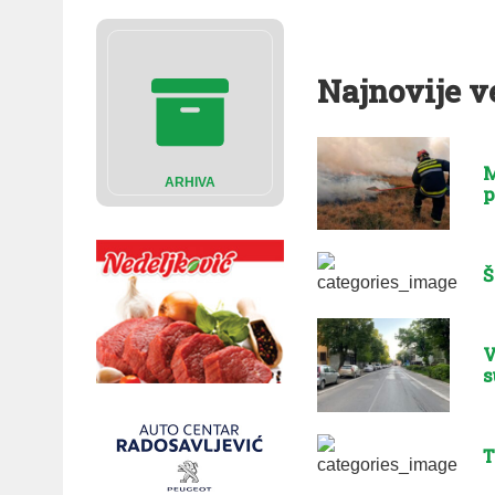
Najnovije v
M
ARHIVA
p
Š
V
s
T