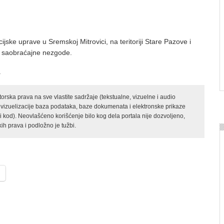
ijske uprave u Sremskoj Mitrovici, na teritoriji Stare Pazove i
i saobraćajne nezgode.
.
rska prava na sve vlastite sadržaje (tekstualne, vizuelne i audio
 vizuelizacije baza podataka, baze dokumenata i elektronske prikaze
kod). Neovlašćeno korišćenje bilo kog dela portala nije dozvoljeno,
ih prava i podložno je tužbi.