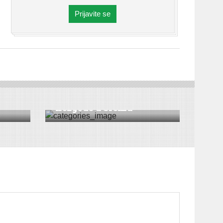
Prijavite se
SERVIS
ak
Četiri saobraćajne
nezgode u Sremu