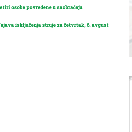
etiri osobe povređene u saobraćaju
ajava isključenja struje za četvrtak, 6. avgust