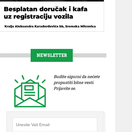
NEWSLETTER
Budite sigurni da nećete
propustiti bitne vesti.
Prijavite se.