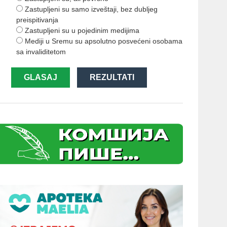
Zastupljeni su samo izveštaji, bez dubljeg
preispitivanja
Zastupljeni su u pojedinim medijima
Mediji u Sremu su apsolutno posvećeni osobama
sa invaliditetom
GLASAJ
REZULTATI