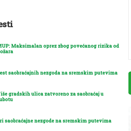
esti
UP: Maksimalan oprez zbog povećanog rizika od
ožara
est saobraćajnih nezgoda na sremskim putevima
iše gradskih ulica zatvoreno za saobraćaj u
ubotu
ri saobraćajne nezgode na sremskim putevima