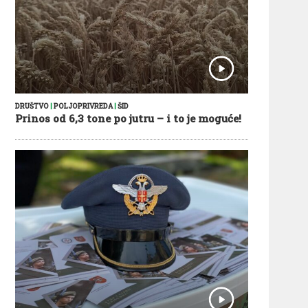
DRUŠTVO
|
POLJOPRIVREDA
|
ŠID
Prinos od 6,3 tone po jutru – i to je moguće!