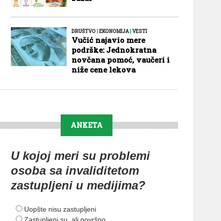
DRUŠTVO
|
EKONOMIJA
|
VESTI
Vučić najavio mere
podrške: Jednokratna
novčana pomoć, vaučeri i
niže cene lekova
ANKETA
U kojoj meri su problemi
osoba sa invaliditetom
zastupljeni u medijima?
Uopšte nisu zastupljeni
Zastupljeni su, ali površno