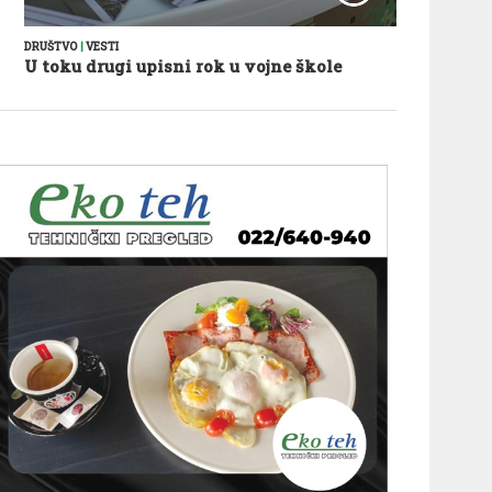
DRUŠTVO
|
VESTI
U toku drugi upisni rok u vojne škole