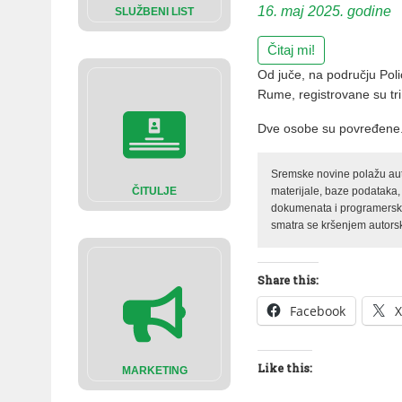
16. maj 2025. godine
SLUŽBENI LIST
Čitaj mi!
Od juče, na području Polic
Rume, registrovane su tr
Dve osobe su povređene
Sremske novine polažu auto
materijale, baze podataka,
ČITULJE
dokumenata i programerski 
smatra se kršenjem autorsk
Share this:
Facebook
X
Like this:
MARKETING