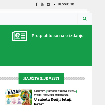
ULOGUJ SE
Pretplatite se na e-izdanje
NAJČITANIJE VESTI
DRUŠTVO
|
SREM BEZ PREDRASUDA
|
VESTI
|
SREMSKA MITROVICA
U subotu Dečiji letnji
bazar