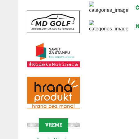
Č
N
VREME