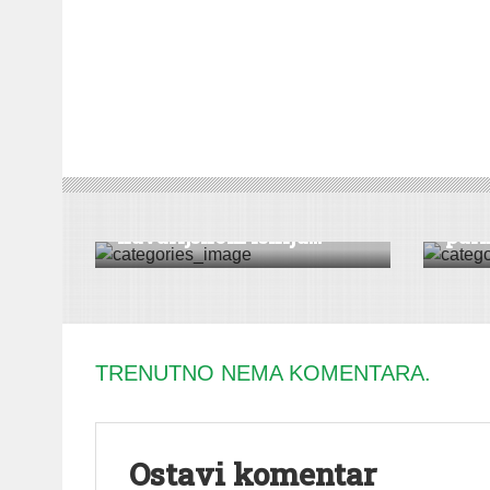
SERVIS
SERVIS
Obaveštenje o
Još 
havarijskom isklju...
park
TRENUTNO NEMA KOMENTARA.
Ostavi komentar