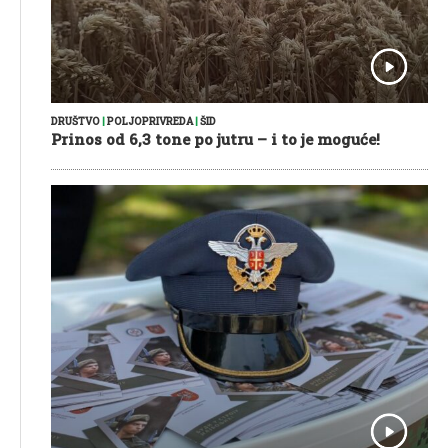
DRUŠTVO
|
POLJOPRIVREDA
|
ŠID
Prinos od 6,3 tone po jutru – i to je moguće!