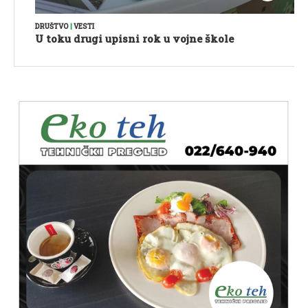
DRUŠTVO
|
VESTI
U toku drugi upisni rok u vojne škole