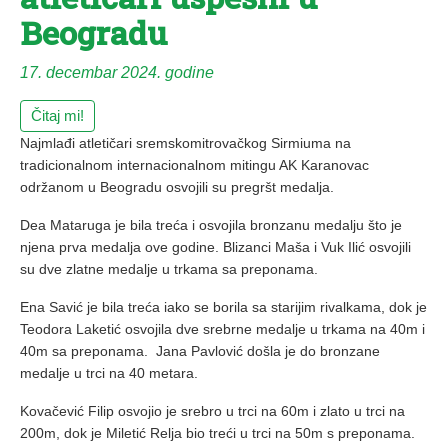
Beogradu
17. decembar 2024. godine
Čitaj mi!
Najmlađi atletičari sremskomitrovačkog Sirmiuma na
tradicionalnom internacionalnom mitingu AK Karanovac
održanom u Beogradu osvojili su pregršt medalja.
Dea Mataruga je bila treća i osvojila bronzanu medalju što je
njena prva medalja ove godine. Blizanci Maša i Vuk Ilić osvojili
su dve zlatne medalje u trkama sa preponama.
Ena Savić je bila treća iako se borila sa starijim rivalkama, dok je
Teodora Laketić osvojila dve srebrne medalje u trkama na 40m i
40m sa preponama. Jana Pavlović došla je do bronzane
medalje u trci na 40 metara.
Kovačević Filip osvojio je srebro u trci na 60m i zlato u trci na
200m, dok je Miletić Relja bio treći u trci na 50m s preponama.