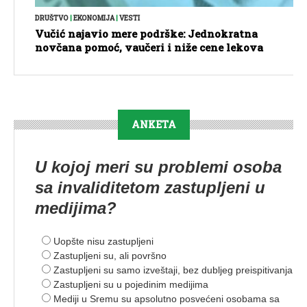
DRUŠTVO
|
EKONOMIJA
|
VESTI
Vučić najavio mere podrške: Jednokratna
novčana pomoć, vaučeri i niže cene lekova
ANKETA
U kojoj meri su problemi osoba
sa invaliditetom zastupljeni u
medijima?
Uopšte nisu zastupljeni
Zastupljeni su, ali površno
Zastupljeni su samo izveštaji, bez dubljeg preispitivanja
Zastupljeni su u pojedinim medijima
Mediji u Sremu su apsolutno posvećeni osobama sa