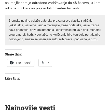
osumnjičenom je određeno zadržavanje do 48 časova, u kom
roku će, uz krivičnu prijavu biti priveden tužilaštvu.
Sremske novine polažu autorska prava na sve vlastite sadržaje
(tekstualne, vizuelne i audio materijale, baze podataka, vizuelizacije
baza podataka, baze dokumenata i elektronske prikaze dokumenata i
programerski kod). Neovlašćeno korišćenje bilo kog dela portala nije
dozvoljeno, smatra se kršenjem autorskih prava i podložno je tužbi.
Share this:
Facebook
X
Like this:
Najnovije vesti