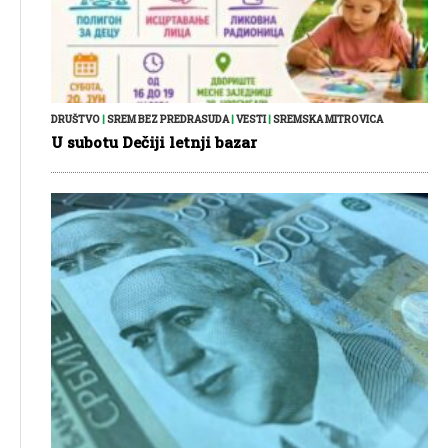
DRUŠTVO
|
SREM BEZ PREDRASUDA
|
VESTI
|
SREMSKA MITROVICA
U subotu Dečiji letnji bazar