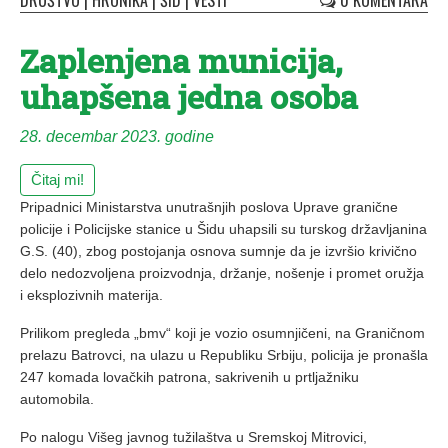
DRUŠTVO
|
HRONIKA
|
ŠID
|
VESTI
0 KOMENTARA
Zaplenjena municija,
uhapšena jedna osoba
28. decembar 2023. godine
Čitaj mi!
Pripadnici Ministarstva unutrašnjih poslova Uprave granične
policije i Policijske stanice u Šidu uhapsili su turskog državljanina
G.S. (40), zbog postojanja osnova sumnje da je izvršio krivično
delo nedozvoljena proizvodnja, držanje, nošenje i promet oružja
i eksplozivnih materija.
Prilikom pregleda „bmv“ koji je vozio osumnjičeni, na Graničnom
prelazu Batrovci, na ulazu u Republiku Srbiju, policija je pronašla
247 komada lovačkih patrona, sakrivenih u prtljažniku
automobila.
Po nalogu Višeg javnog tužilaštva u Sremskoj Mitrovici,