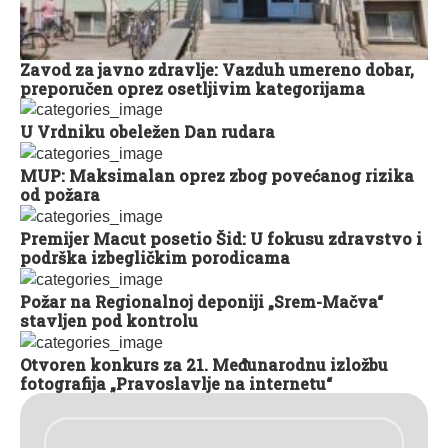
Zavod za javno zdravlje: Vazduh umereno dobar,
preporučen oprez osetljivim kategorijama
U Vrdniku obeležen Dan rudara
MUP: Maksimalan oprez zbog povećanog rizika
od požara
Premijer Macut posetio Šid: U fokusu zdravstvo i
podrška izbegličkim porodicama
Požar na Regionalnoj deponiji „Srem-Mačva“
stavljen pod kontrolu
Otvoren konkurs za 21. Međunarodnu izložbu
fotografija „Pravoslavlje na internetu“