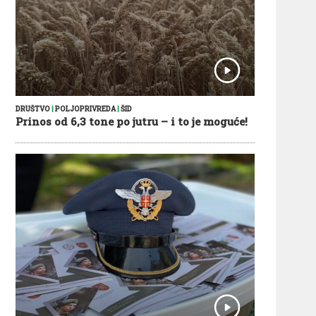
DRUŠTVO
|
POLJOPRIVREDA
|
ŠID
Prinos od 6,3 tone po jutru – i to je moguće!