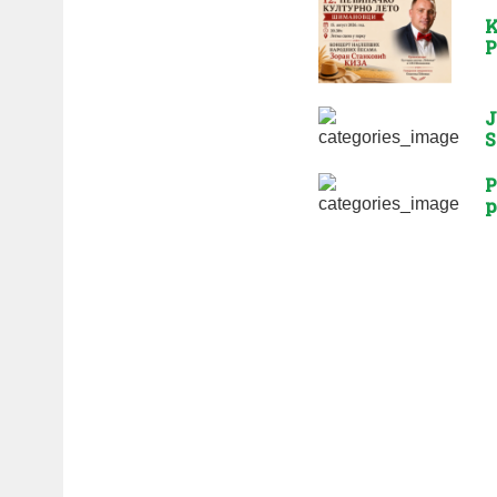
K
P
J
S
P
p