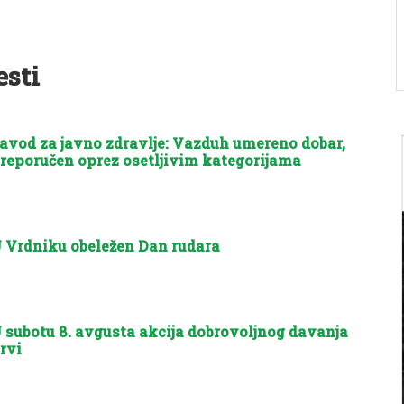
esti
avod za javno zdravlje: Vazduh umereno dobar,
reporučen oprez osetljivim kategorijama
 Vrdniku obeležen Dan rudara
 subotu 8. avgusta akcija dobrovoljnog davanja
rvi