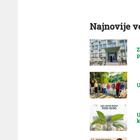
Najnovije v
Z
p
U
U
k