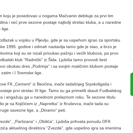
 koju je posedovao u nogama Mačvanin debituje za prvi tim
ina i već prve sezone postaje najbolji strelac kluba, a u naredne
 lige.
e odlazak u vojsku u Pljevlju, gde je sa uspehom igrao za sportsku
ske 1995. godine i odmah nastavlja tamo gde je stao, a brzo je
lovima koji su se nizali privukao pažnju i većih klubova, pa prvo
dbalski klub “Radnički” iz Šida. Ljubiša tamo provodi šest
vo obukao dres „Podrinja“ i sa svojim matičnim klubom postaje
 zatim i I Sremske lige.
ve FК „Cement“ iz Beočina, inače tadašnjeg Srpskoligaša i
ostaje prvi strelac III lige. Tamo su ga primetili skauti Fudbalskog
a i angažuju ga u narednom prelaznom roku. Te sezone titulu
delio je sa Кojičićem iz „Napretka“ iz Кruševca, inače tada su
 druge savezne lige, a „Dinamo“ peti.
zde“, „Partizana“ i „Obilića“, Ljubiša prihvata ponudu OFК
zića aktuelnog direktora “Zvezde”, gde uspešno igra sa imenima