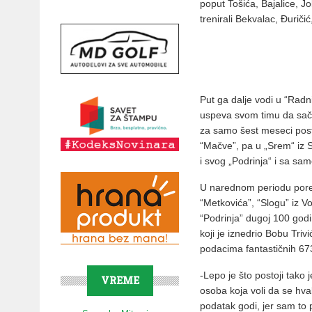
poput Tošića, Bajalice, J
trenirali Bekvalac, Đuriči
Put ga dalje vodi u “Radn
uspeva svom timu da saču
za samo šest meseci post
“Mačve”, pa u „Srem“ iz 
i svog „Podrinja“ i sa sa
U narednom periodu pored
“Metkovića”, “Slogu” iz Vo
“Podrinja” dugoj 100 god
koji je iznedrio Bobu Triv
podacima fantastičnih 67
-Lepo je što postoji tako
VREME
osoba koja voli da se hva
podatak godi, jer sam to