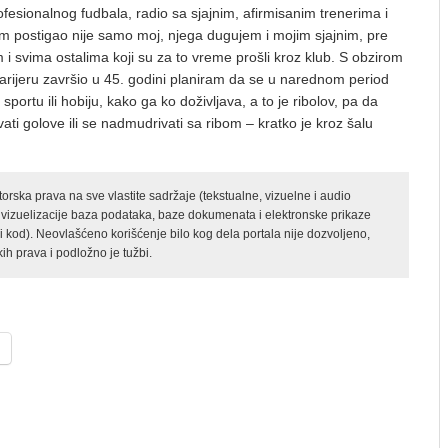
ofesionalnog fudbala, radio sa sjajnim, afirmisanim trenerima i
m postigao nije samo moj, njega dugujem i mojim sjajnim, pre
 i svima ostalima koji su za to vreme prošli kroz klub. S obzirom
arijeru završio u 45. godini planiram da se u narednom period
ortu ili hobiju, kako ga ko doživljava, a to je ribolov, pa da
vati golove ili se nadmudrivati sa ribom – kratko je kroz šalu
rska prava na sve vlastite sadržaje (tekstualne, vizuelne i audio
 vizuelizacije baza podataka, baze dokumenata i elektronske prikaze
kod). Neovlašćeno korišćenje bilo kog dela portala nije dozvoljeno,
ih prava i podložno je tužbi.