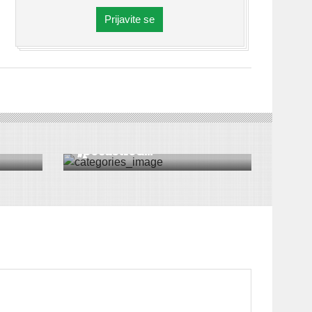
Prijavite se
DRUŠTVO
|
VESTI
|
RUMA
Ukrao karticu i
„počastio&...