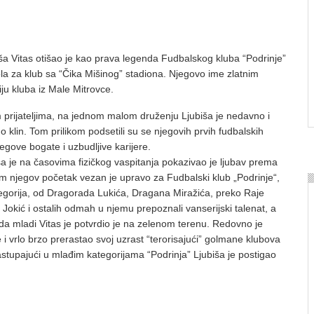
ša Vitas otišao je kao prava legenda Fudbalskog kluba “Podrinje”
la za klub sa “Čika Mišinog” stadiona. Njegovo ime zlatnim
iju kluba iz Male Mitrovce.
 prijateljima, na jednom malom druženju Ljubiša je nedavno i
 klin. Tom prilikom podsetili su se njegovih prvih fudbalskih
njegove bogate i uzbudljive karijere.
a je na časovima fizičkog vaspitanja pokazivao je ljubav prema
 sam njegov početak vezan je upravo za Fudbalski klub „Podrinje“,
tegorija, od Dragorada Lukića, Dragana Miražića, preko Raje
Jokić i ostalih odmah u njemu prepoznali vanserijski talenat, a
da mladi Vitas je potvrdio je na zelenom terenu. Redovno je
 i vrlo brzo prerastao svoj uzrast “terorisajući” golmane klubova
astupajući u mlađim kategorijama “Podrinja” Ljubiša je postigao