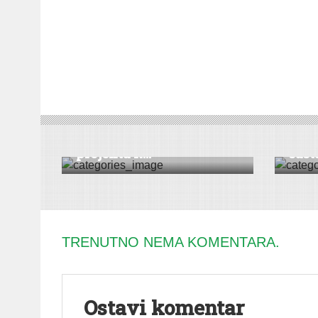
DRUŠTVO
|
HRONIKA
|
SREMSKA MITROVICA
|
VESTI
DRUŠT
U toku realizacija
Proi
projekta R...
sast
TRENUTNO NEMA KOMENTARA.
Ostavi komentar