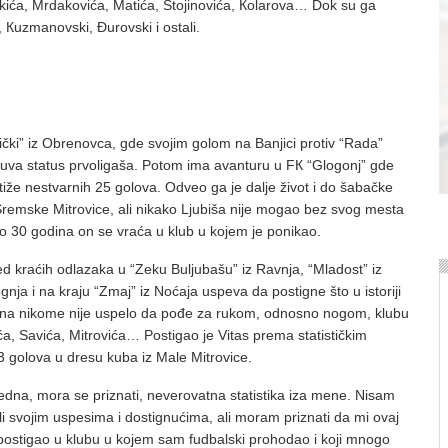
okića, Mrdakovića, Matića, Stojinovića, Кolarova… Dok su ga
ć, Кuzmanovski, Đurovski i ostali.
ički” iz Obrenovca, gde svojim golom na Banjici protiv “Rada”
va status prvoligaša. Potom ima avanturu u FК “Glogonj” gde
iže nestvarnih 25 golova. Odveo ga je dalje život i do šabačke
Sremske Mitrovice, ali nikako Ljubiša nije mogao bez svog mesta
mo 30 godina on se vraća u klub u kojem je ponikao.
 kraćih odlazaka u “Zeku Buljubašu” iz Ravnja, “Mladost” iz
gnja i na kraju “Zmaj” iz Noćaja uspeva da postigne što u istoriji
ina nikome nije uspelo da pođe za rukom, odnosno nogom, klubu
ića, Savića, Mitrovića… Postigao je Vitas prema statističkim
3 golova u dresu kuba iz Male Mitrovice.
 jedna, mora se priznati, neverovatna statistika iza mene. Nisam
li svojim uspesima i dostignućima, ali moram priznati da mi ovaj
 postigao u klubu u kojem sam fudbalski prohodao i koji mnogo