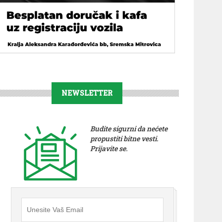
NEWSLETTER
Budite sigurni da nećete
propustiti bitne vesti.
Prijavite se.