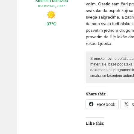
Sremska Mitrovica
volim. Osetio sam čari pr
06.08.2026., 19:37
svakako da uspeh koji sa
svega saigračima, a zatim
da sam svoju fudbalsku k
37°C
posvetim jednom drugom sp
proverim da li je lakše da
rekao Ljubiša.
Sremske novine polažu auto
materijale, baze podataka,
dokumenata i programerski 
smatra se kršenjem autorsk
Share this:
Facebook
X
Like this: