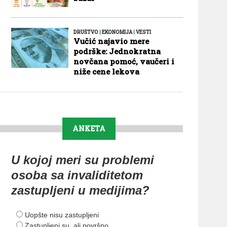
DRUŠTVO
|
EKONOMIJA
|
VESTI
Vučić najavio mere
podrške: Jednokratna
novčana pomoć, vaučeri i
niže cene lekova
ANKETA
U kojoj meri su problemi
osoba sa invaliditetom
zastupljeni u medijima?
Uopšte nisu zastupljeni
Zastupljeni su, ali površno