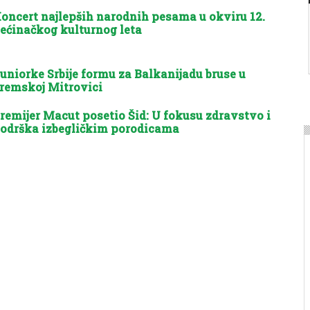
oncert najlepših narodnih pesama u okviru 12.
ećinačkog kulturnog leta
uniorke Srbije formu za Balkanijadu bruse u
remskoj Mitrovici
remijer Macut posetio Šid: U fokusu zdravstvo i
odrška izbegličkim porodicama