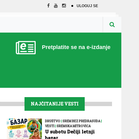
ULOGUJ SE
Pretplatite se na e-izdanje
NAJČITANIJE VESTI
DRUŠTVO
|
SREM BEZ PREDRASUDA
|
VESTI
|
SREMSKA MITROVICA
U subotu Dečiji letnji
bazar