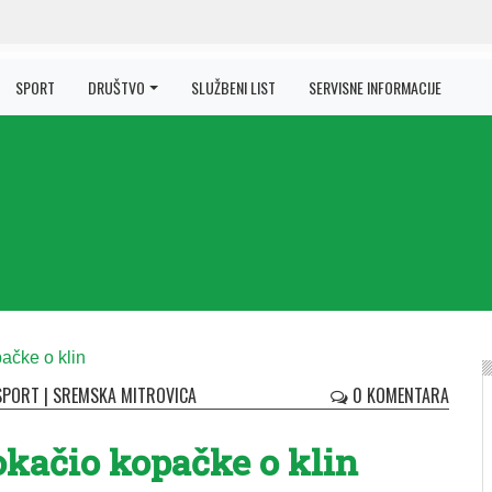
SPORT
DRUŠTVO
SLUŽBENI LIST
SERVISNE INFORMACIJE
SPORT
|
SREMSKA MITROVICA
0 KOMENTARA
okačio kopačke o klin