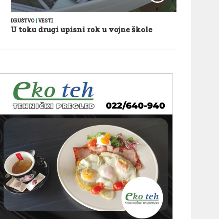
DRUŠTVO
|
VESTI
U toku drugi upisni rok u vojne škole