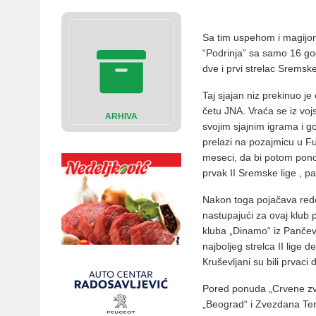
Sa tim uspehom i magijom
“Podrinja” sa samo 16 god
dve i prvi strelac Sremske
Taj sjajan niz prekinuo j
četu JNA. Vraća se iz voj
ARHIVA
svojim sjajnim igrama i go
prelazi na pozajmicu u Fu
meseci, da bi potom pono
prvak II Sremske lige , pa
Nakon toga pojačava redo
nastupajući za ovaj klub p
kluba „Dinamo“ iz Pančev
najboljeg strelca II lige 
Кruševljani su bili prvaci
Pored ponuda „Crvene zve
„Beograd“ i Zvezdana Ter