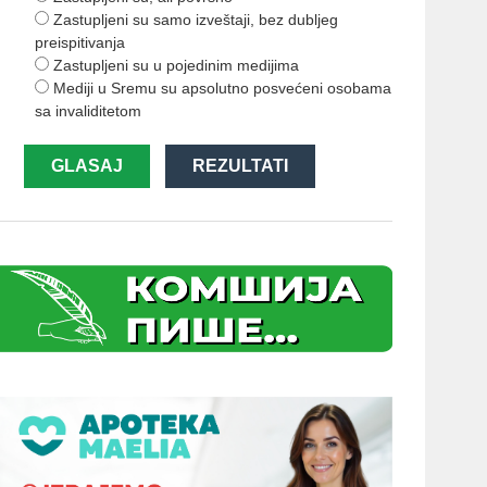
Zastupljeni su samo izveštaji, bez dubljeg
preispitivanja
Zastupljeni su u pojedinim medijima
Mediji u Sremu su apsolutno posvećeni osobama
sa invaliditetom
GLASAJ
REZULTATI