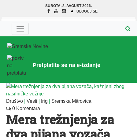
SUBOTA, 8. AVGUST 2026.
ULOGUJ SE
Pretplatite se na e-izdanje
Društvo
|
Vesti
|
Irig
|
Sremska Mitrovica
0 Komentara
Mera trežnjenja za
dva pijana vozača,