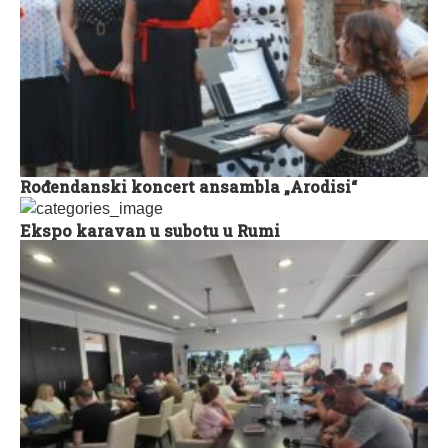
Rođendanski koncert ansambla „Arodisi“
Ekspo karavan u subotu u Rumi