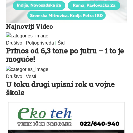
Najnoviji Video
Društvo
|
Poljoprivreda
|
Šid
Prinos od 6,3 tone po jutru – i to je
moguće!
Društvo
|
Vesti
U toku drugi upisni rok u vojne
škole