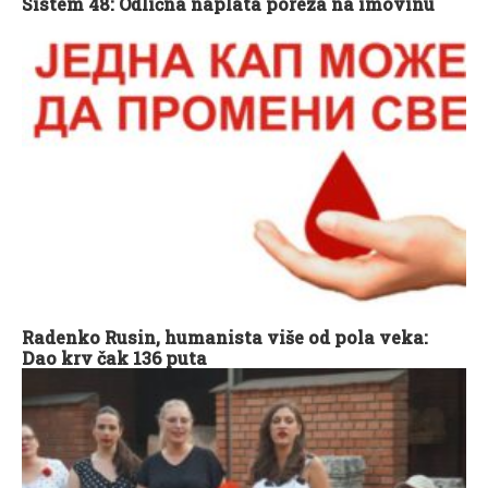
Sistem 48: Odlična naplata poreza na imovinu
Radenko Rusin, humanista više od pola veka:
Dao krv čak 136 puta