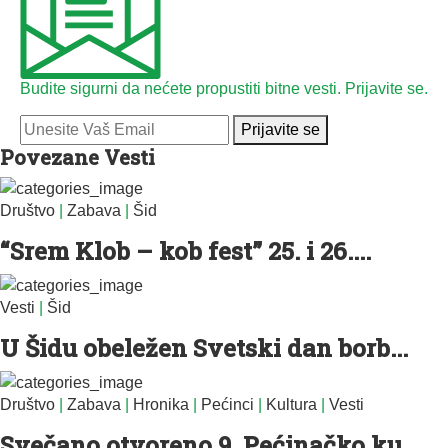
Budite sigurni da nećete propustiti bitne vesti. Prijavite se.
Prijavite se
Povezane Vesti
Društvo
|
Zabava
|
Šid
“Srem Klob – kob fest” 25. i 26....
Vesti
|
Šid
U Šidu obeležen Svetski dan borb...
Društvo
|
Zabava
|
Hronika
|
Pećinci
|
Kultura
|
Vesti
Svečano otvoreno 9. Pećinačko ku...