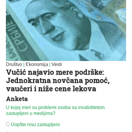
Društvo
|
Ekonomija
|
Vesti
Vučić najavio mere podrške:
Jednokratna novčana pomoć,
vaučeri i niže cene lekova
Anketa
U kojoj meri su problemi osoba sa invaliditetom
zastupljeni u medijima?
Uopšte nisu zastupljeni