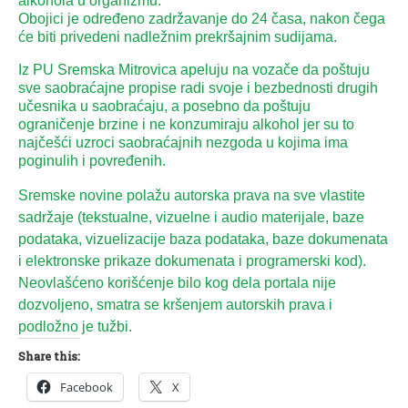
alkohola u organizmu.
Obojici je određeno zadržavanje do 24 časa, nakon čega
će biti privedeni nadležnim prekršajnim sudijama.
Iz PU Sremska Mitrovica apeluju na vozače da poštuju
sve saobraćajne propise radi svoje i bezbednosti drugih
učesnika u saobraćaju, a posebno da poštuju
ograničenje brzine i ne konzumiraju alkohol jer su to
najčešći uzroci saobraćajnih nezgoda u kojima ima
poginulih i povređenih.
Sremske novine polažu autorska prava na sve vlastite
sadržaje (tekstualne, vizuelne i audio materijale, baze
podataka, vizuelizacije baza podataka, baze dokumenata
i elektronske prikaze dokumenata i programerski kod).
Neovlašćeno korišćenje bilo kog dela portala nije
dozvoljeno, smatra se kršenjem autorskih prava i
podložno je tužbi.
Share this:
Facebook
X