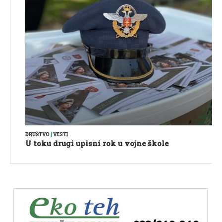
DRUŠTVO
|
VESTI
U toku drugi upisni rok u vojne škole