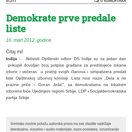
VESTI
0 KOMENTARA
Demokrate prve predale
liste
16. mart 2012. godine
Čitaj mi!
Inđija
– Aktivisti Opštinski odbor DS Inđije su za jedan dan
prikupili dovoljan broj potpise građana za predstojeće lokane
izbore i večeras u pratnji svojih članova i simpatizera predali
liste Opštinskoj izbornoj komisiji. Lista nosi naziv „Dela a ne
prazne priče – Goran Ješić“, sa demokratama na lokalnim
izborima biće Ujedinjeni regioni Srbije, LDP i Socijaldemokratska
partija Srbije.
Sremske novine polažu autorska prava na sve vlastite sadržaje
(tekstualne, vizuelne i audio materijale, baze podataka, vizuelizacije