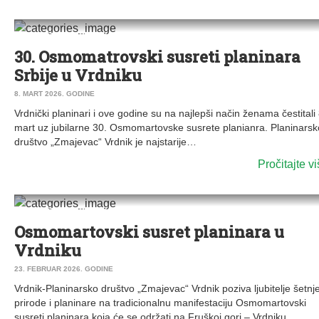
0
DRUŠTVO
|
SPORT
|
VESTI
|
VRDNIK
30. Osmomatrovski susreti planinara
Srbije u Vrdniku
8. MART 2026. GODINE
Vrdnički planinari i ove godine su na najlepši način ženama čestitali 
mart uz jubilarne 30. Osmomartovske susrete planianra. Planinarsk
društvo „Zmajevac“ Vrdnik je najstarije…
Pročitajte v
0
DRUŠTVO
|
SPORT
|
VESTI
|
VRDNIK
Osmomartovski susret planinara u
Vrdniku
23. FEBRUAR 2026. GODINE
Vrdnik-Planinarsko društvo „Zmajevac“ Vrdnik poziva ljubitelje šetnje
prirode i planinare na tradicionalnu manifestaciju Osmomartovski
susreti planinara koja će se održati na Fruškoj gori – Vrdniku…