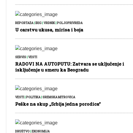
REPORTAŽA
|
IRIG
|
VRDNIK
|
POLJOPRIVREDA
U carstvu ukusa, mirisa i boja
SERVIS
|
VESTI
RADOVI NA AUTOPUTU: Zatvara se uključenje i
isključenje u smeru ka Beogradu
VESTI
|
POLITIKA
|
SREMSKA MITROVICA
Peške na skup „Srbija jedna porodica“
DRUŠTVO
|
EKONOMIJA