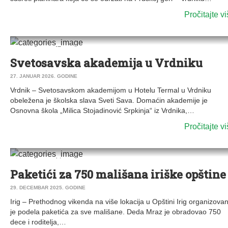
Pročitajte v
0
DRUŠTVO
|
VESTI
|
IRIG
|
VRDNIK
Svetosavska akademija u Vrdniku
27. JANUAR 2026. GODINE
Vrdnik – Svetosavskom akademijom u Hotelu Termal u Vrdniku
obeležena je školska slava Sveti Sava. Domaćin akademije je
Osnovna škola „Milica Stojadinović Srpkinja“ iz Vrdnika,…
Pročitajte v
0
DRUŠTVO
|
VESTI
|
IRIG
|
VRDNIK
Paketići za 750 mališana iriške opštine
29. DECEMBAR 2025. GODINE
Irig – Prethodnog vikenda na više lokacija u Opštini Irig organizova
je podela paketića za sve mališane. Deda Mraz je obradovao 750
dece i roditelja,…