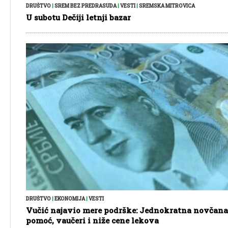
DRUŠTVO
|
SREM BEZ PREDRASUDA
|
VESTI
|
SREMSKA MITROVICA
U subotu Dečiji letnji bazar
DRUŠTVO
|
EKONOMIJA
|
VESTI
Vučić najavio mere podrške: Jednokratna novčana
pomoć, vaučeri i niže cene lekova