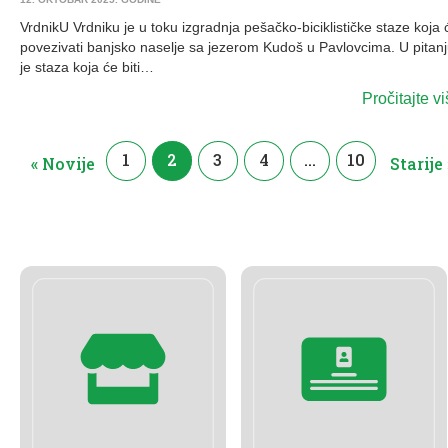
VrdnikU Vrdniku je u toku izgradnja pešačko-biciklističke staze koja 
povezivati banjsko naselje sa jezerom Kudoš u Pavlovcima. U pitan
je staza koja će biti…
Pročitajte v
1
2
3
4
…
10
« Novije
Starije 