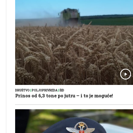
DRUŠTVO
|
POLJOPRIVREDA
|
ŠID
Prinos od 6,3 tone po jutru – i to je moguće!