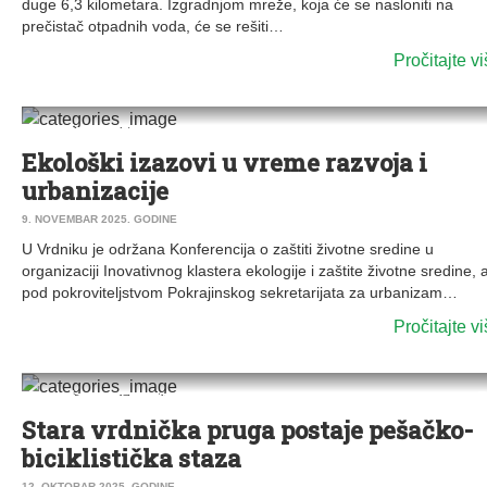
duge 6,3 kilometara. Izgradnjom mreže, koja će se nasloniti na
prečistač otpadnih voda, će se rešiti…
Pročitajte v
0
DRUŠTVO
|
VESTI
|
VRDNIK
Ekološki izazovi u vreme razvoja i
urbanizacije
9. NOVEMBAR 2025. GODINE
U Vrdniku je održana Konferencija o zaštiti životne sredine u
organizaciji Inovativnog klastera ekologije i zaštite životne sredine, 
pod pokroviteljstvom Pokrajinskog sekretarijata za urbanizam…
Pročitajte v
0
DRUŠTVO
|
VESTI
|
IRIG
|
VRDNIK
Stara vrdnička pruga postaje pešačko-
biciklistička staza
12. OKTOBAR 2025. GODINE