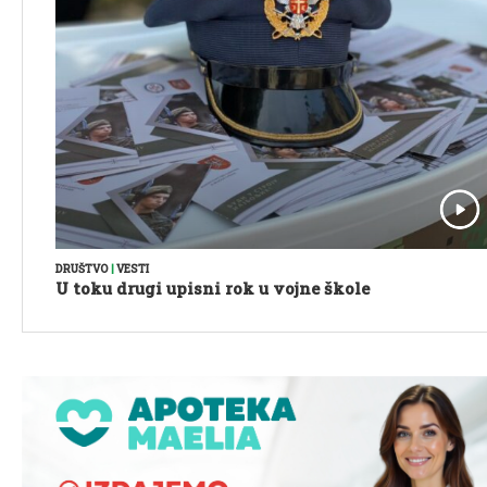
DRUŠTVO
|
VESTI
U toku drugi upisni rok u vojne škole