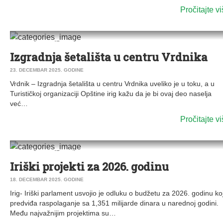
Pročitajte v
0
DRUŠTVO
|
VESTI
|
VRDNIK
Izgradnja šetališta u centru Vrdnika
23. DECEMBAR 2025. GODINE
Vrdnik – Izgradnja šetališta u centru Vrdnika uveliko je u toku, a u
Turističkoj organizaciji Opštine irig kažu da je bi ovaj deo naselja
već…
Pročitajte v
0
DRUŠTVO
|
VESTI
|
IRIG
|
VRDNIK
Iriški projekti za 2026. godinu
18. DECEMBAR 2025. GODINE
Irig- Iriški parlament usvojio je odluku o budžetu za 2026. godinu koj
predviđa raspolaganje sa 1,351 milijarde dinara u narednoj godini.
Među najvažnijim projektima su…