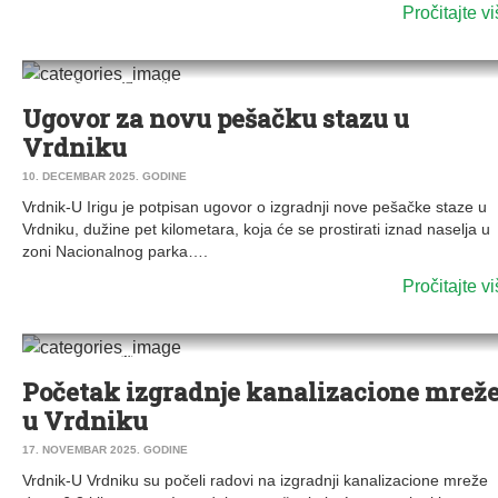
Pročitajte v
0
DRUŠTVO
|
VESTI
|
IRIG
|
VRDNIK
Ugovor za novu pešačku stazu u
Vrdniku
10. DECEMBAR 2025. GODINE
Vrdnik-U Irigu je potpisan ugovor o izgradnji nove pešačke staze u
Vrdniku, dužine pet kilometara, koja će se prostirati iznad naselja u
zoni Nacionalnog parka….
Pročitajte v
0
VESTI
|
VRDNIK
Početak izgradnje kanalizacione mrež
u Vrdniku
17. NOVEMBAR 2025. GODINE
Vrdnik-U Vrdniku su počeli radovi na izgradnji kanalizacione mreže