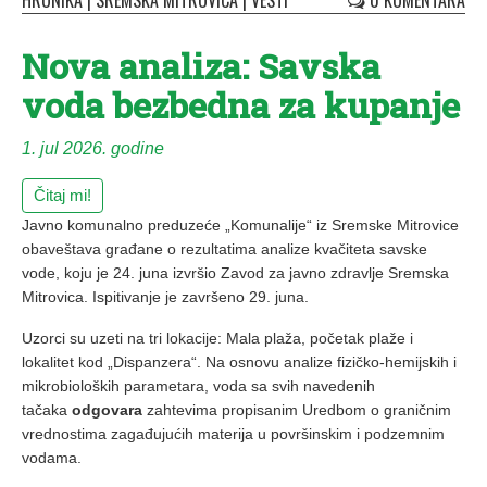
HRONIKA
|
SREMSKA MITROVICA
|
VESTI
0 KOMENTARA
Nova analiza: Savska
voda bezbedna za kupanje
1. jul 2026. godine
Čitaj mi!
Javno komunalno preduzeće „Komunalije“ iz Sremske Mitrovice
obaveštava građane o rezultatima analize kvačiteta savske
vode, koju je 24. juna izvršio Zavod za javno zdravlje Sremska
Mitrovica. Ispitivanje je završeno 29. juna.
Uzorci su uzeti na tri lokacije: Mala plaža, početak plaže i
lokalitet kod „Dispanzera“. Na osnovu analize fizičko-hemijskih i
mikrobioloških parametara, voda sa svih navedenih
tačaka
odgovara
zahtevima propisanim Uredbom o graničnim
vrednostima zagađujućih materija u površinskim i podzemnim
vodama.