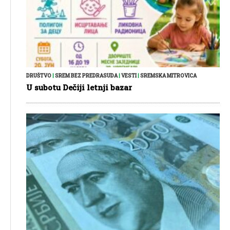
DRUŠTVO
|
SREM BEZ PREDRASUDA
|
VESTI
|
SREMSKA MITROVICA
U subotu Dečiji letnji bazar