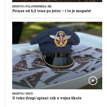
DRUŠTVO
|
POLJOPRIVREDA
|
ŠID
Prinos od 6,3 tone po jutru – i to je moguće!
DRUŠTVO
|
VESTI
U toku drugi upisni rok u vojne škole