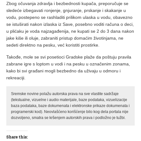
Zbog očuvanja zdravlja i bezbednosti kupača, preporučuje se
sledeće izbegavati ronjenje, gnjuranje, prskanje i skakanje u
vodu, postepeno se rashladiti prilikom ulaska u vodu, obavezno
se istuširati nakon izlaska iz Save, posebno voditi računa o deci,
u plićaku je voda najzagađenija, ne kupati se 2 do 3 dana nakon
jake kiše ili oluje, zabraniti pristup domaćim životinjama, ne
sedeti direktno na pesku, već koristiti prostirke.
Takođe, mole se svi posetioci Gradske plaže da poštuju pravila
zabrane igre s loptom u vodi i na pesku u označenim zonama,
kako bi svi građani mogli bezbedno da uživaju u odmoru i
rekreaciji.
Sremske novine polažu autorska prava na sve vlastite sadržaje
(tekstualne, vizuelne i audio materijale, baze podataka, vizuelizacije
baza podataka, baze dokumenata i elektronske prikaze dokumenata i
programerski kod). Neovlašćeno korišćenje bilo kog dela portala nije
dozvoljeno, smatra se kršenjem autorskih prava i podložno je tužbi.
Share this: