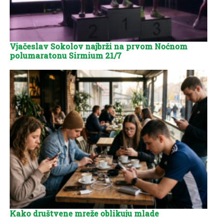
Vjačeslav Sokolov najbrži na prvom Noćnom
polumaratonu Sirmium 21/7
Kako društvene mreže oblikuju mlade