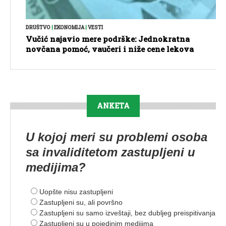
DRUŠTVO
|
EKONOMIJA
|
VESTI
Vučić najavio mere podrške: Jednokratna
novčana pomoć, vaučeri i niže cene lekova
ANKETA
U kojoj meri su problemi osoba
sa invaliditetom zastupljeni u
medijima?
Uopšte nisu zastupljeni
Zastupljeni su, ali površno
Zastupljeni su samo izveštaji, bez dubljeg preispitivanja
Zastupljeni su u pojedinim medijima