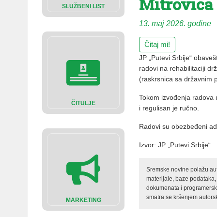
Mitrovica
SLUŽBENI LIST
13. maj 2026. godine
Čitaj mi!
JP „Putevi Srbije“ obaveš
radovi na rehabilitaciji 
(raskrsnica sa državnim 
Tokom izvođenja radova u
ČITULJE
i regulisan je ručno.
Radovi su obezbeđeni ad
Izvor: JP „Putevi Srbije“
Sremske novine polažu auto
materijale, baze podataka,
dokumenata i programerski 
smatra se kršenjem autorsk
MARKETING