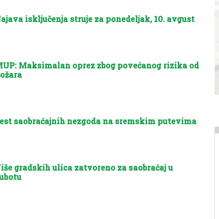
ajava isključenja struje za ponedeljak, 10. avgust
UP: Maksimalan oprez zbog povećanog rizika od
ožara
est saobraćajnih nezgoda na sremskim putevima
iše gradskih ulica zatvoreno za saobraćaj u
ubotu