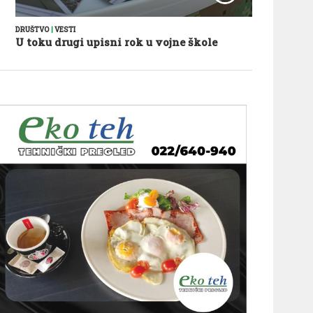
DRUŠTVO
|
VESTI
U toku drugi upisni rok u vojne škole