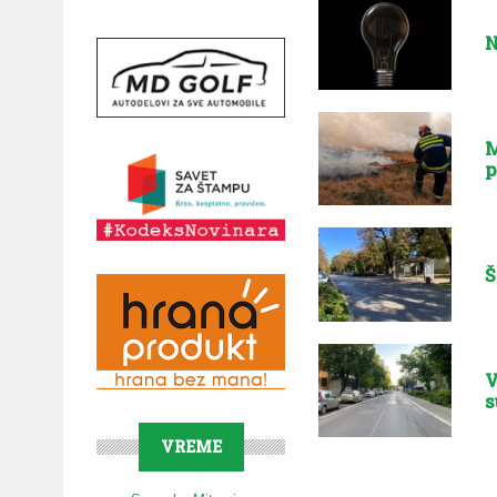
N
M
p
Š
V
s
VREME