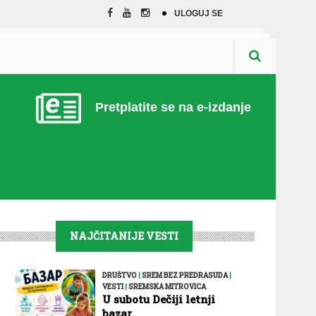
ULOGUJ SE
Pretplatite se na e-izdanje
NAJČITANIJE VESTI
DRUŠTVO
|
SREM BEZ PREDRASUDA
|
VESTI
|
SREMSKA MITROVICA
U subotu Dečiji letnji
bazar