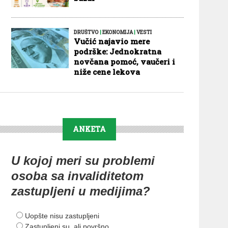
DRUŠTVO
|
EKONOMIJA
|
VESTI
Vučić najavio mere
podrške: Jednokratna
novčana pomoć, vaučeri i
niže cene lekova
ANKETA
U kojoj meri su problemi
osoba sa invaliditetom
zastupljeni u medijima?
Uopšte nisu zastupljeni
Zastupljeni su, ali površno