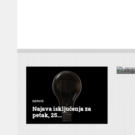
SERVIS
U po
par
SERVIS
Najava isključenja za
petak, 25....