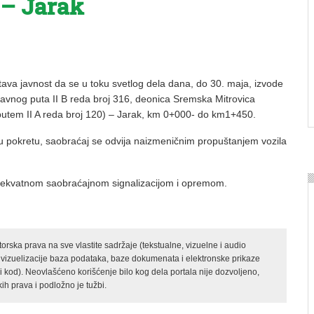
 – Jarak
tava javnost da se u toku svetlog dela dana, do 30. maja, izvode
državnog puta II B reda broj 316, deonica Sremska Mitrovica
putem II A reda broj 120) – Jarak, km 0+000- do km1+450.
 pokretu, saobraćaj se odvija naizmeničnim propuštanjem vozila
ekvatnom saobraćajnom signalizacijom i opremom.
rska prava na sve vlastite sadržaje (tekstualne, vizuelne i audio
 vizuelizacije baza podataka, baze dokumenata i elektronske prikaze
kod). Neovlašćeno korišćenje bilo kog dela portala nije dozvoljeno,
ih prava i podložno je tužbi.