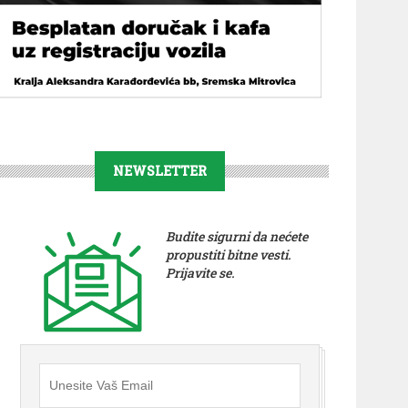
NEWSLETTER
Budite sigurni da nećete
propustiti bitne vesti.
Prijavite se.