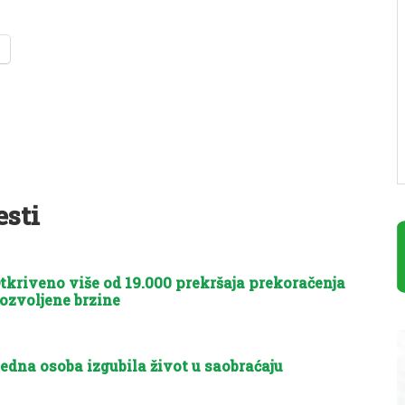
esti
tkriveno više od 19.000 prekršaja prekoračenja
ozvoljene brzine
edna osoba izgubila život u saobraćaju