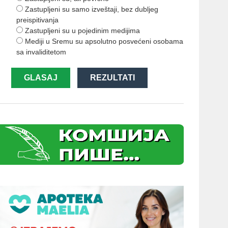
Zastupljeni su samo izveštaji, bez dubljeg
preispitivanja
Zastupljeni su u pojedinim medijima
Mediji u Sremu su apsolutno posvećeni osobama
sa invaliditetom
GLASAJ
REZULTATI