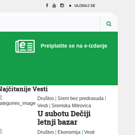
ULOGUJ SE
Pretplatite se na e-izdanje
Najčitanije Vesti
Društvo
|
Srem bez predrasuda
|
Vesti
|
Sremska Mitrovica
U subotu Dečiji
letnji bazar
Društvo
|
Ekonomija
|
Vesti