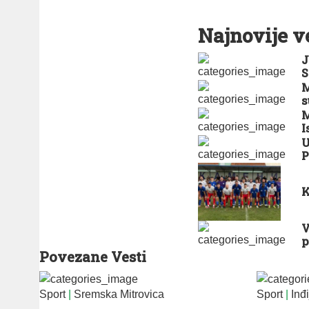
Najnovije v
J
S
M
s
M
I
U
P
K
V
p
Povezane Vesti
Sport
|
Sremska Mitrovica
Sport
|
Inđi