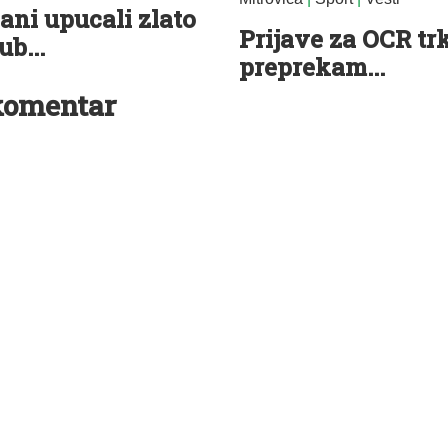
ani upucali zlato
Prijave za OCR tr
ub...
preprekam...
komentar