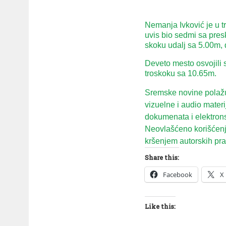
Nemanja Ivković je u t
uvis bio sedmi sa pres
skoku udalj sa 5.00m,
Deveto mesto osvojili
troskoku sa 10.65m.
Sremske novine polažu 
vizuelne i audio mater
dokumenata i elektron
Neovlašćeno korišćenje
kršenjem autorskih prav
Share this:
Facebook
X
Like this: