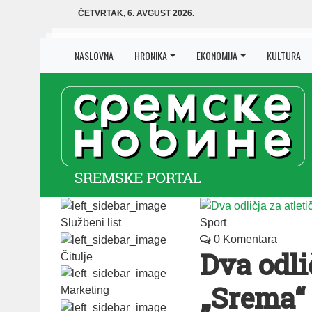
ČETVRTAK, 6. AVGUST 2026.
NASLOVNA
HRONIKA
EKONOMIJA
KULTURA
Službeni list
Sport
0 Komentara
Dva odli
Čitulje
„Srema“
Marketing