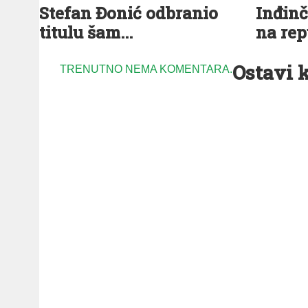
Stefan Đonić odbranio
Inđinč
titulu šam...
na rep
Ostavi 
TRENUTNO NEMA KOMENTARA.