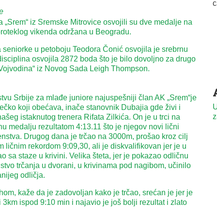
e
a „Srem“ iz Sremske Mitrovice osvojili su dve medalje na
proteklog vikenda održana u Beogradu.
 seniorke u petoboju Teodora Čonić osvojila je srebrnu
isciplina osvojila 2872 boda što je bilo dovoljno za drugo
„Vojvodina“ iz Novog Sada Leigh Thompson.
vu Srbije za mlađe juniore najuspešniji član AK „Srem“je
U
čko koji obećava, inače stanovnik Dubajia gde živi i
z
šeg istaknutog trenera Rifata Zilkića. On je u trci na
 medalju rezultatom 4:13.11 što je njegov novi lični
nstva. Drugog dana je trčao na 3000m, prošao kroz cilj
 ličnim rekordom 9:09,30, ali je diskvalifikovan jer je u
sa staze u krivini. Velika šteta, jer je pokazao odličnu
kustvo trčanja u dvorani, u krivinama pod nagibom, učinilo
nijeg odličja.
om, kaže da je zadovoljan kako je trčao, srećan je jer je
3km ispod 9:10 min i najavio je još bolji rezultat i zlato