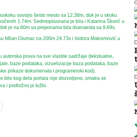
G
roskoku osvojio šesto mesto sa 12.38m, dok je u skoku
kočenih 1.74m. Sedmoplasirana je bila i Katarina Škorić u
 dok je na 60m sa preponama bila dvanaesta sa 9.69s.
 su Milan Glumac na 200m 24.73s i Isidora Maksimović u
D
autorska prava na sve vlastite sadržaje (tekstualne,
ijale, baze podataka, vizuelizacije baza podataka, baze
ske prikaze dokumenata i programerski kod).
D
 bilo kog dela portala nije dozvoljeno, smatra se
a i podložno je tužbi.