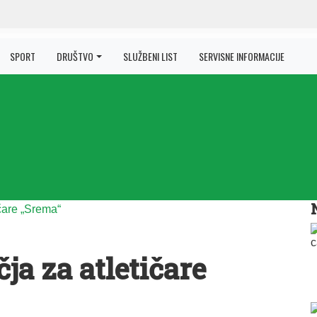
SPORT
DRUŠTVO
SLUŽBENI LIST
SERVISNE INFORMACIJE
čja za atletičare