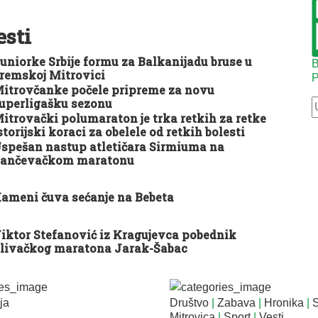
esti
uniorke Srbije formu za Balkanijadu bruse u
B
remskoj Mitrovici
P
itrovčanke počele pripreme za novu
uperligašku sezonu
itrovački polumaraton je trka retkih za retke
storijski koraci za obelele od retkih bolesti
spešan nastup atletičara Sirmiuma na
ančevačkom maratonu
ameni čuva sećanje na Bebeta
iktor Stefanović iz Kragujevca pobednik
livačkog maratona Jarak-Šabac
ja
Društvo
|
Zabava
|
Hronika
|
Mitrovica
|
Sport
|
Vesti