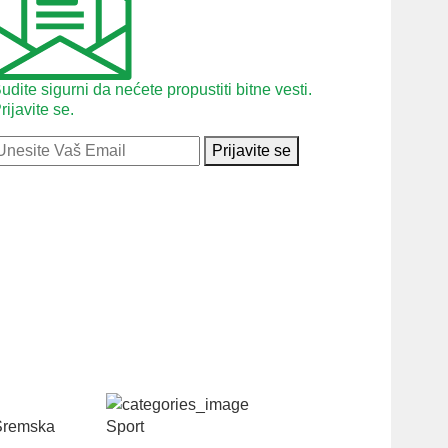
udite sigurni da nećete propustiti bitne vesti.
rijavite se.
Prijavite se
Sremska
Sport