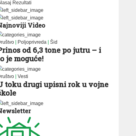
lasaj
Rezultati
Najnoviji Video
ruštvo
|
Poljoprivreda
|
Šid
Prinos od 6,3 tone po jutru – i
to je moguće!
ruštvo
|
Vesti
U toku drugi upisni rok u vojne
škole
Newsletter