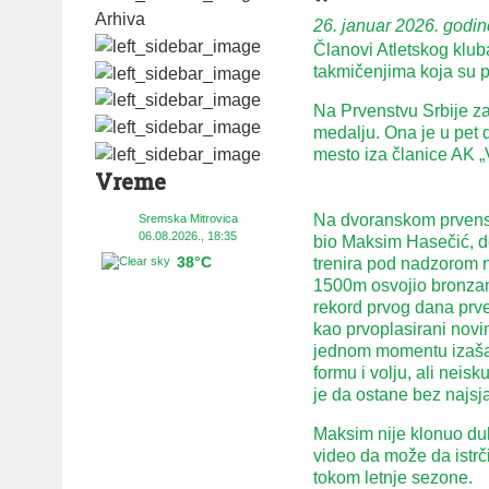
Arhiva
26. januar 2026. godin
Članovi Atletskog klub
takmičenjima koja su 
Na Prvenstvu Srbije za
medalju. Ona je u pet d
mesto iza članice AK 
Vreme
Na dvoranskom prvenst
Sremska Mitrovica
06.08.2026., 18:35
bio Maksim Hasečić, de
38°C
trenira pod nadzorom na
1500m osvojio bronzanu
rekord prvog dana prve
kao prvoplasirani novim
jednom momentu izašao 
formu i volju, ali neis
je da ostane bez najsja
Maksim nije klonuo duh
video da može da istrči 
tokom letnje sezone.