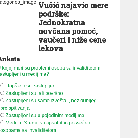
Vučić najavio mere
podrške:
Jednokratna
novčana pomoć,
vaučeri i niže cene
lekova
Anketa
 kojoj meri su problemi osoba sa invaliditetom
astupljeni u medijima?
Uopšte nisu zastupljeni
Zastupljeni su, ali površno
Zastupljeni su samo izveštaji, bez dubljeg
preispitivanja
Zastupljeni su u pojedinim medijima
Mediji u Sremu su apsolutno posvećeni
osobama sa invaliditetom