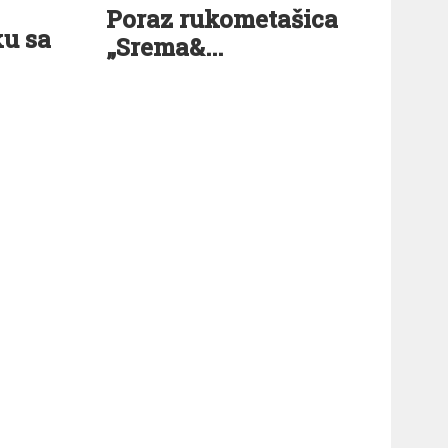
Poraz rukometašica
ku sa
„Srema&...