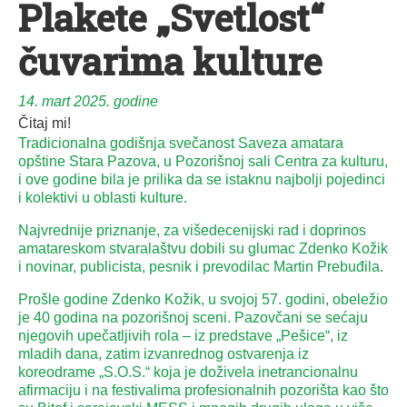
Plakete „Svetlost“
čuvarima kulture
14. mart 2025. godine
Čitaj mi!
Tradicionalna godišnja svečanost Saveza amatara
opštine Stara Pazova, u Pozorišnoj sali Centra za kulturu,
i ove godine bila je prilika da se istaknu najbolji pojedinci
i kolektivi u oblasti kulture.
Najvrednije priznanje, za višedecenijski rad i doprinos
amatareskom stvaralaštvu dobili su glumac Zdenko Kožik
i novinar, publicista, pesnik i prevodilac Martin Prebuđila.
Prošle godine Zdenko Kožik, u svojoj 57. godini, obeležio
je 40 godina na pozorišnoj sceni. Pazovčani se sećaju
njegovih upečatljivih rola – iz predstave „Pešice“, iz
mladih dana, zatim izvanrednog ostvarenja iz
koreodrame „S.O.S.“ koja je doživela inetrancionalnu
afirmaciju i na festivalima profesionalnih pozorišta kao što