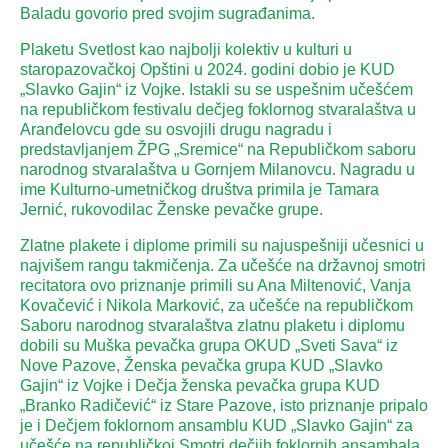
Baladu govorio pred svojim sugrađanima.
Plaketu Svetlost kao najbolji kolektiv u kulturi u
staropazovačkoj Opštini u 2024. godini dobio je KUD
„Slavko Gajin“ iz Vojke. Istakli su se uspešnim učešćem
na republičkom festivalu dečjeg foklornog stvaralaštva u
Aranđelovcu gde su osvojili drugu nagradu i
predstavljanjem ŽPG „Sremice“ na Republičkom saboru
narodnog stvaralaštva u Gornjem Milanovcu. Nagradu u
ime Kulturno-umetničkog društva primila je Tamara
Jernić, rukovodilac Ženske pevačke grupe.
Zlatne plakete i diplome primili su najuspešniji učesnici u
najvišem rangu takmičenja. Za učešće na državnoj smotri
recitatora ovo priznanje primili su Ana Miltenović, Vanja
Kovačević i Nikola Marković, za učešće na republičkom
Saboru narodnog stvaralaštva zlatnu plaketu i diplomu
dobili su Muška pevačka grupa OKUD „Sveti Sava“ iz
Nove Pazove, Ženska pevačka grupa KUD „Slavko
Gajin“ iz Vojke i Dečja ženska pevačka grupa KUD
„Branko Radičević“ iz Stare Pazove, isto priznanje pripalo
je i Dečjem foklornom ansamblu KUD „Slavko Gajin“ za
učešće na republičkoj Smotri dečjih foklornih ansambala.