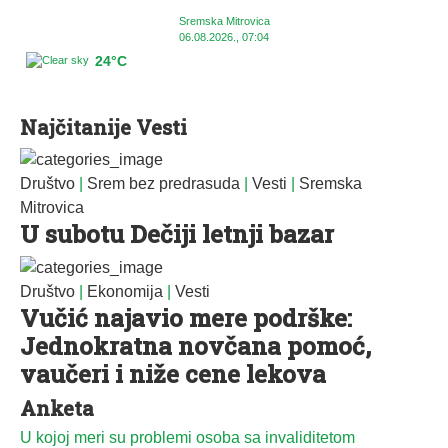
Sremska Mitrovica
06.08.2026., 07:04
24°C
Najčitanije Vesti
Društvo
|
Srem bez predrasuda
|
Vesti
|
Sremska
Mitrovica
U subotu Dečiji letnji bazar
Društvo
|
Ekonomija
|
Vesti
Vučić najavio mere podrške:
Jednokratna novčana pomoć,
vaučeri i niže cene lekova
Anketa
U kojoj meri su problemi osoba sa invaliditetom