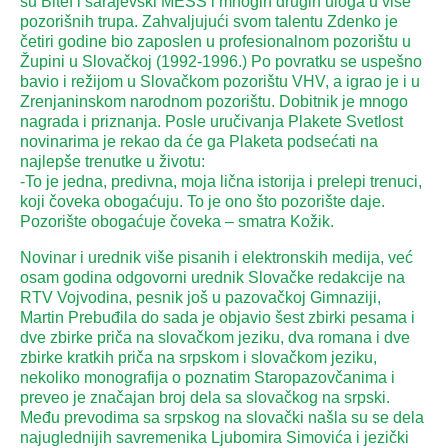
su Bitef i sarajevski MESS i mnogih drugih uloga u više
pozorišnih trupa. Zahvaljujući svom talentu Zdenko je
četiri godine bio zaposlen u profesionalnom pozorištu u
Župini u Slovačkoj (1992-1996.) Po povratku se uspešno
bavio i režijom u Slovačkom pozorištu VHV, a igrao je i u
Zrenjaninskom narodnom pozorištu. Dobitnik je mnogo
nagrada i priznanja. Posle uručivanja Plakete Svetlost
novinarima je rekao da će ga Plaketa podsećati na
najlepše trenutke u životu:
-To je jedna, predivna, moja lična istorija i prelepi trenuci,
koji čoveka obogaćuju. To je ono što pozorište daje.
Pozorište obogaćuje čoveka – smatra Kožik.
Novinar i urednik više pisanih i elektronskih medija, već
osam godina odgovorni urednik Slovačke redakcije na
RTV Vojvodina, pesnik još u pazovačkoj Gimnaziji,
Martin Prebuđila do sada je objavio šest zbirki pesama i
dve zbirke priča na slovačkom jeziku, dva romana i dve
zbirke kratkih priča na srpskom i slovačkom jeziku,
nekoliko monografija o poznatim Staropazovčanima i
preveo je značajan broj dela sa slovačkog na srpski.
Među prevodima sa srpskog na slovački našla su se dela
najuglednijih savremenika Ljubomira Simovića i jezički