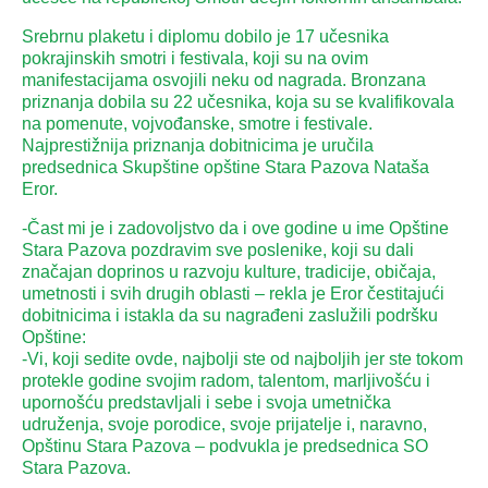
Srebrnu plaketu i diplomu dobilo je 17 učesnika
pokrajinskih smotri i festivala, koji su na ovim
manifestacijama osvojili neku od nagrada. Bronzana
priznanja dobila su 22 učesnika, koja su se kvalifikovala
na pomenute, vojvođanske, smotre i festivale.
Najprestižnija priznanja dobitnicima je uručila
predsednica Skupštine opštine Stara Pazova Nataša
Eror.
-Čast mi je i zadovoljstvo da i ove godine u ime Opštine
Stara Pazova pozdravim sve poslenike, koji su dali
značajan doprinos u razvoju kulture, tradicije, običaja,
umetnosti i svih drugih oblasti – rekla je Eror čestitajući
dobitnicima i istakla da su nagrađeni zaslužili podršku
Opštine:
-Vi, koji sedite ovde, najbolji ste od najboljih jer ste tokom
protekle godine svojim radom, talentom, marljivošću i
upornošću predstavljali i sebe i svoja umetnička
udruženja, svoje porodice, svoje prijatelje i, naravno,
Opštinu Stara Pazova – podvukla je predsednica SO
Stara Pazova.