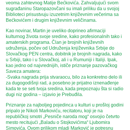
veoma zahtevnog Matije Bećkovića. Zahvaljujući svom
sugrađaninu Staropazovčani su imali priliku da u svojoj
Biblioteci prisustvuju izuzetnim književnim večerima sa
Bećkovićem i drugim književnim veličinama.
Kao novinar, Martin je uveliko doprineo afirmaciji
kulturnog života svoje sredine, kako profesionalnih tako i
amaterskih programa. Član je brojnih književnih
udruženja, počev od Udruženja književnika Srbije do
Slovačkog PEN centra, dobitnik je brojnih nagrada, kako
u Srbiji, tako i u Slovačkoj, ali i u Rumuniji i Italiji. Ipak,
kao jedno od najvrednijih, ističe priznanje pazovačkog
Saveza amatera:
-Svaka nagrada prija stvaraocu, bilo za konkretno delo ili
za dugogodišnji rad, a posebno je prijatno iznenađenje
kada te se seti tvoja sredina, kada prepoznaju šta si radio
dugi niz godina – izjavio je Prebuđila.
Priznanje za najboljeg pojedinca u kulturi u prošloj godini
pripalo je Nikoli Markoviću, recitatoru, koji je na
republičkoj smotri „Pesniče naroda mog“ osvojio četvrto
mesto recitujući „Baladu o Stojkovićima“ Ljubomira
Simovića. Ovom prilikom mladi Marković je potresnu