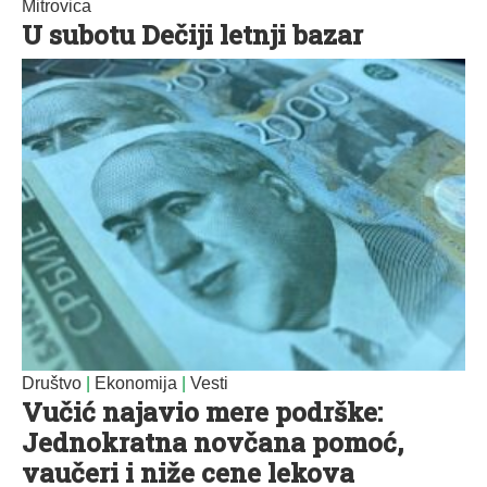
Mitrovica
U subotu Dečiji letnji bazar
Društvo
|
Ekonomija
|
Vesti
Vučić najavio mere podrške:
Jednokratna novčana pomoć,
vaučeri i niže cene lekova