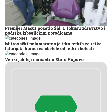
Premijer Macut posetio Šid: U fokusu zdravstvo i
podrška izbegličkim porodicama
Mitrovački polumaraton je trka retkih za retke
Istorijski koraci za obelele od retkih bolesti
Veliki jubileji manastira Staro Hopovo