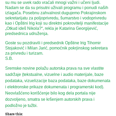
su mu se uvek rado vraćali mnogi važni i učeni ljudi.
Nadam se da su prisutni uživali programu i ponudi naših
izlagača. Posebnu zahvalnost dugujemo Pokrajinskom
sekretarijatu za poljoprivredu, šumarstvo i vodoprivredu
kao i Opštini Irig koji su direktni pokrovitelji manifestacije
„Otkud ideš Nikola?“, rekla je Katarina Georgijević,
predsednica udruženja.
Goste su pozdravili i predsednik Opštine Irig Tihomir
Stojaković i Milan Jarić, pomoćnik pokrjinskog sekretara
za privredu i turizam.
S.B.
Sremske novine polažu autorska prava na sve vlastite
sadržaje (tekstualne, vizuelne i audio materijale, baze
podataka, vizuelizacije baza podataka, baze dokumenata
i elektronske prikaze dokumenata i programerski kod).
Neovlašćeno korišćenje bilo kog dela portala nije
dozvoljeno, smatra se kršenjem autorskih prava i
podložno je tužbi.
Share this: