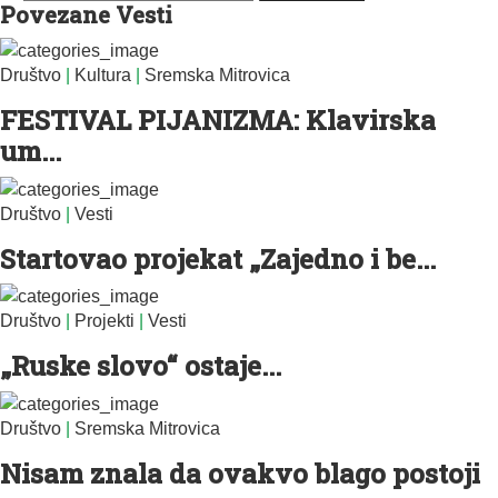
Povezane Vesti
Društvo
|
Kultura
|
Sremska Mitrovica
FESTIVAL PIJANIZMA: Klavirska
um...
Društvo
|
Vesti
Startovao projekat „Zajedno i be...
Društvo
|
Projekti
|
Vesti
„Ruske slovo“ ostaje...
Društvo
|
Sremska Mitrovica
Nisam znala da ovakvo blago postoji