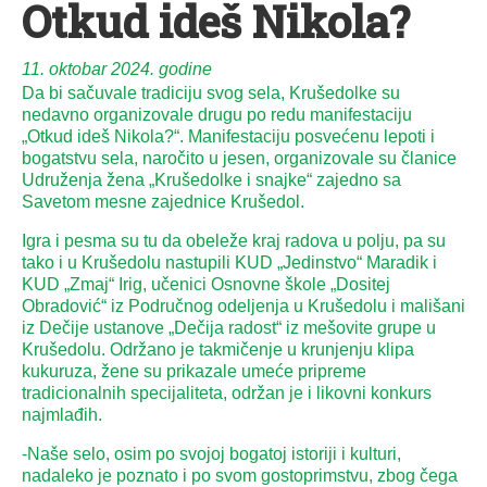
Otkud ideš Nikola?
11. oktobar 2024. godine
Da bi sačuvale tradiciju svog sela, Krušedolke su
nedavno organizovale drugu po redu manifestaciju
„Otkud ideš Nikola?“. Manifestaciju posvećenu lepoti i
bogatstvu sela, naročito u jesen, organizovale su članice
Udruženja žena „Krušedolke i snajke“ zajedno sa
Savetom mesne zajednice Krušedol.
Igra i pesma su tu da obeleže kraj radova u polju, pa su
tako i u Krušedolu nastupili KUD „Jedinstvo“ Maradik i
KUD „Zmaj“ Irig, učenici Osnovne škole „Dositej
Obradović“ iz Područnog odeljenja u Krušedolu i mališani
iz Dečije ustanove „Dečija radost“ iz mešovite grupe u
Krušedolu. Održano je takmičenje u krunjenju klipa
kukuruza, žene su prikazale umeće pripreme
tradicionalnih specijaliteta, održan je i likovni konkurs
najmlađih.
-Naše selo, osim po svojoj bogatoj istoriji i kulturi,
nadaleko je poznato i po svom gostoprimstvu, zbog čega