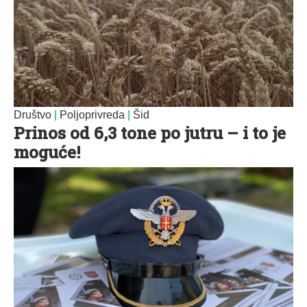
Društvo
|
Poljoprivreda
|
Šid
Prinos od 6,3 tone po jutru – i to je
moguće!