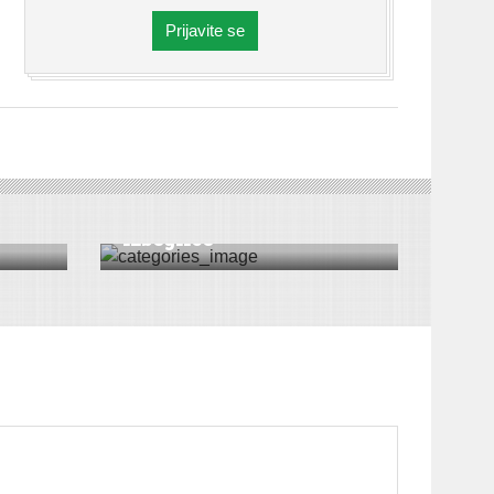
Prijavite se
DRUŠTVO
|
VESTI
|
SREMSKA MITROVICA
Još 40 stanova za
izbeglice