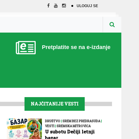
ULOGUJ SE
Pretplatite se na e-izdanje
NAJČITANIJE VESTI
DRUŠTVO
|
SREM BEZ PREDRASUDA
|
VESTI
|
SREMSKA MITROVICA
U subotu Dečiji letnji
bazar