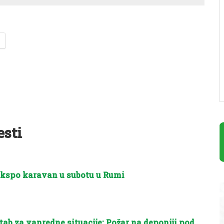
esti
kspo karavan u subotu u Rumi
tab za vanredne situacije: Požar na deponiji pod