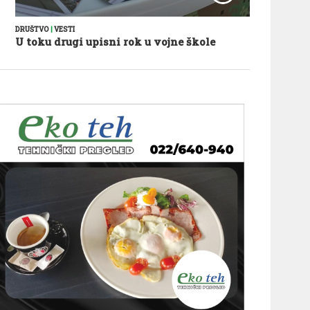
DRUŠTVO
|
VESTI
U toku drugi upisni rok u vojne škole