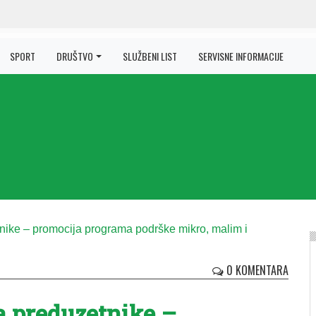
SPORT
DRUŠTVO
SLUŽBENI LIST
SERVISNE INFORMACIJE
N
0 KOMENTARA
a preduzetnike –