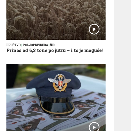
DRUŠTVO
|
POLJOPRIVREDA
|
ŠID
Prinos od 6,3 tone po jutru – i to je moguće!