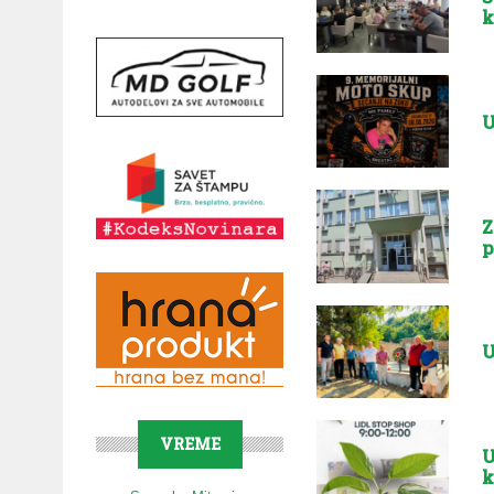
k
U
Z
p
U
VREME
U
k