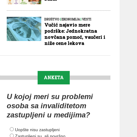
DRUŠTVO
|
EKONOMIJA
|
VESTI
Vučić najavio mere
podrške: Jednokratna
novčana pomoć, vaučeri i
niže cene lekova
ANKETA
U kojoj meri su problemi
osoba sa invaliditetom
zastupljeni u medijima?
Uopšte nisu zastupljeni
Zastupljeni su, ali površno