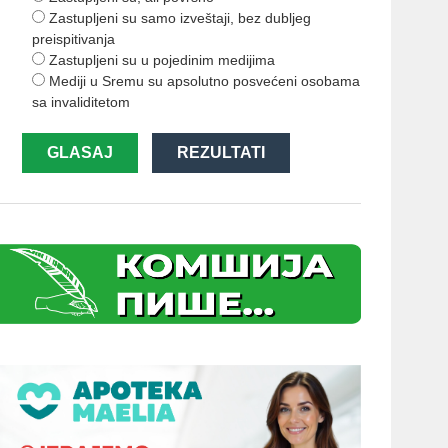
Zastupljeni su samo izveštaji, bez dubljeg
preispitivanja
Zastupljeni su u pojedinim medijima
Mediji u Sremu su apsolutno posvećeni osobama
sa invaliditetom
GLASAJ
REZULTATI