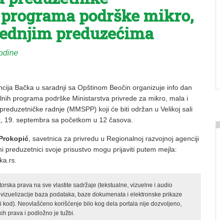
 programa podrške mikro,
rednjim preduzećima
odine
cija Bačka u saradnji sa Opštinom Beočin organizuje info dan
lnih programa podrške Ministarstva privrede za mikro, mala i
preduzetničke radnje (MMSPP) koji će biti održan u Velikoj sali
k, 19. septembra sa početkom u 12 časova.
 Prokopić
, savetnica za privredu u Regionalnoj razvojnoj agenciji
i preduzetnici svoje prisustvo mogu prijaviti putem mejla:
ka.rs.
rska prava na sve vlastite sadržaje (tekstualne, vizuelne i audio
 vizuelizacije baza podataka, baze dokumenata i elektronske prikaze
kod). Neovlašćeno korišćenje bilo kog dela portala nije dozvoljeno,
ih prava i podložno je tužbi.