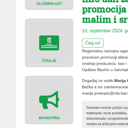
SLUŽBENI LIST
promocija
malim i s
16. septembar 2024. g
Čitaj mi!
Regionalna razvojna agen
posvećen promociji aktue
ČITULJE
srednja preduzeća, kao i 
Opštine Beočin u četvrta
Događaj će voditi
Marija
Bačka a svi zainteresovan
marija.prokopic@rda-bac
Sremske novine polažu auto
materijale, baze podataka,
MARKETING
dokumenata i programerski 
smatra se kršenjem autorsk