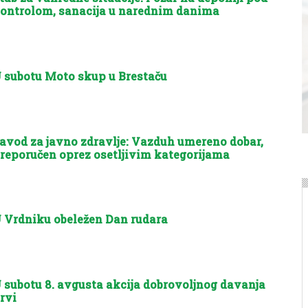
ontrolom, sanacija u narednim danima
 subotu Moto skup u Brestaču
avod za javno zdravlje: Vazduh umereno dobar,
reporučen oprez osetljivim kategorijama
 Vrdniku obeležen Dan rudara
 subotu 8. avgusta akcija dobrovoljnog davanja
rvi