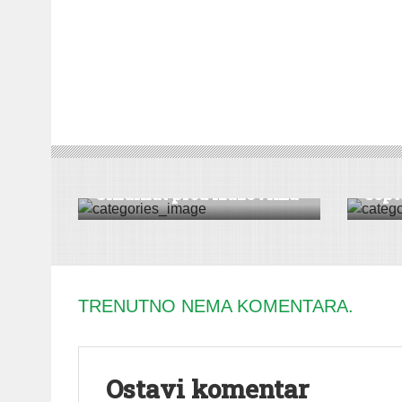
HRONIKA
|
VESTI
DRUŠT
Dani
Sindikat pred izazovima
sep
TRENUTNO NEMA KOMENTARA.
Ostavi komentar