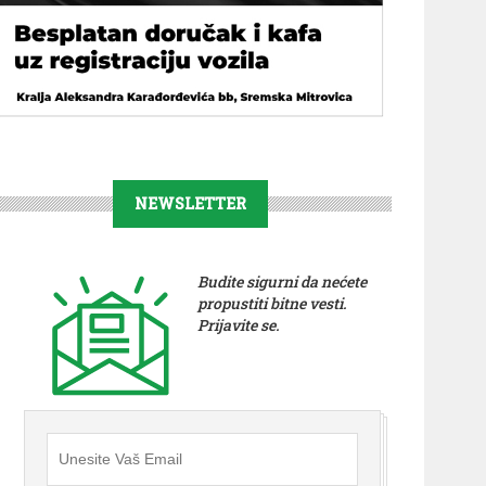
NEWSLETTER
Budite sigurni da nećete
propustiti bitne vesti.
Prijavite se.