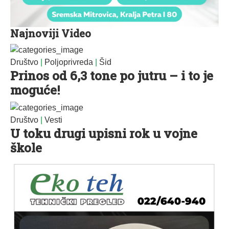
Najnoviji Video
Društvo
|
Poljoprivreda
|
Šid
Prinos od 6,3 tone po jutru – i to je
moguće!
Društvo
|
Vesti
U toku drugi upisni rok u vojne
škole