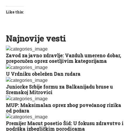
Like this:
Najnovije vesti
Zavod za javno zdravlje: Vazduh umereno dobar,
preporučen oprez osetljivim kategorijama
U Vrdniku obeležen Dan rudara
Juniorke Srbije formu za Balkanijadu bruse u
Sremskoj Mitrovici
MUP: Maksimalan oprez zbog povećanog rizika
od požara
Premijer Macut posetio Šid: U fokusu zdravstvo i
podrška izbegličkim porodicama