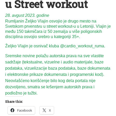
u Street workout
28. avgust 2023. godine
Rumljanin Željko Vlajin osvojio je drugo mesto na
Svetskom prvenstvu u street workout-u u Letoniji. Vlajin je
među 150 takmičara iz 50 zemalja u više poligonskih
disciplina osvojio srebro u kategoriji 35+.
Željko Vlajin je osnivač kluba @cardio_workout_ruma.
Sremske novine polažu autorska prava na sve vlastite
sadržaje (tekstualne, vizuelne i audio materijale, baze
podataka, vizuelizacije baza podataka, baze dokumenata
i elektronske prikaze dokumenata i programerski kod).
Neovlašćeno korišćenje bilo kog dela portala nije
dozvoljeno, smatra se kršenjem autorskih prava i
podložno je tužbi.
Share this:
Facebook
X