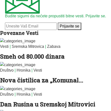
Budite sigurni da nećete propustiti bitne vesti. Prijavite se.
Prijavite se
Povezane Vesti
Vesti
|
Sremska Mitrovica
|
Zabava
Smeh od 80.000 dinara
Društvo
|
Hronika
|
Vesti
Nova čistilica za „Komunal...
Društvo
|
Hronika
|
Vesti
Dan Rusina u Sremskoj Mitrovici