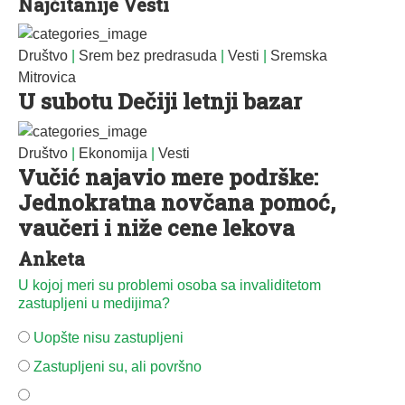
Najčitanije Vesti
Društvo
|
Srem bez predrasuda
|
Vesti
|
Sremska
Mitrovica
U subotu Dečiji letnji bazar
Društvo
|
Ekonomija
|
Vesti
Vučić najavio mere podrške:
Jednokratna novčana pomoć,
vaučeri i niže cene lekova
Anketa
U kojoj meri su problemi osoba sa invaliditetom
zastupljeni u medijima?
Uopšte nisu zastupljeni
Zastupljeni su, ali površno