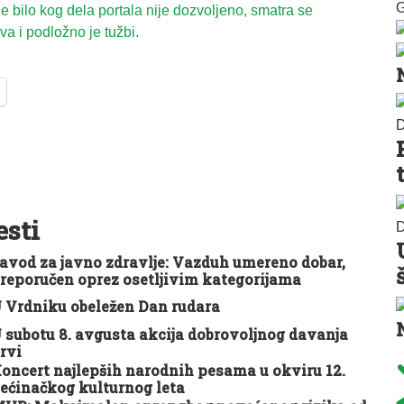
G
 bilo kog dela portala nije dozvoljeno, smatra se
a i podložno je tužbi.
D
esti
D
avod za javno zdravlje: Vazduh umereno dobar,
reporučen oprez osetljivim kategorijama
 Vrdniku obeležen Dan rudara
 subotu 8. avgusta akcija dobrovoljnog davanja
rvi
oncert najlepših narodnih pesama u okviru 12.
ećinačkog kulturnog leta