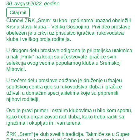
30. avgust 2022. godine
Čitaj mi!
Članovi ŽRK „Srem“ su kao i godinama unazad obeležili
Krsnu slavu kluba – Veliku Gospojinu. Prvi deo proslave
obeležen je u crkvi uz prisustvo igračica, rukovodstva
kluba i velikog broja roditelja.
U drugom delu proslave odigrana je prijateljska utakmica
u hali „Pinki“ na kojoj su učestvovale igračice svih
selekcija ovog veoma popularnog kluba u Sremskoj
Mitrovici.
U trećem delu proslave održano je druženje u foajeu
sportskog centra gde su rukovodstvo kluba i igračice
uživali u domaćim specijalitetima koje su pripremili
njihovi roditelji.
Ovo je pravi primer i ostalim klubovima u bilo kom sportu,
kako treba organizovati rad kluba, kako treba raditi sa
igračima i okupljati ih i van terena.
ŽRK „Srem“ je klub svetlih tradicija. Takmiče se u Super