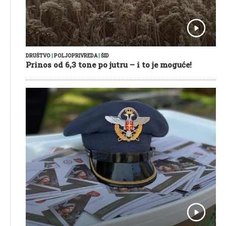
DRUŠTVO
|
POLJOPRIVREDA
|
ŠID
Prinos od 6,3 tone po jutru – i to je moguće!