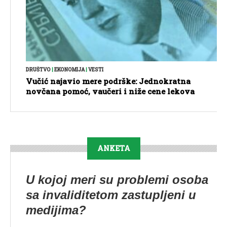
DRUŠTVO
|
EKONOMIJA
|
VESTI
Vučić najavio mere podrške: Jednokratna
novčana pomoć, vaučeri i niže cene lekova
ANKETA
U kojoj meri su problemi osoba
sa invaliditetom zastupljeni u
medijima?