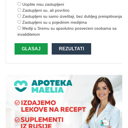
Uopšte nisu zastupljeni
Zastupljeni su, ali površno
Zastupljeni su samo izveštaji, bez dubljeg preispitivanja
Zastupljeni su u pojedinim medijima
Mediji u Sremu su apsolutno posvećeni osobama sa
invaliditetom
GLASAJ
REZULTATI