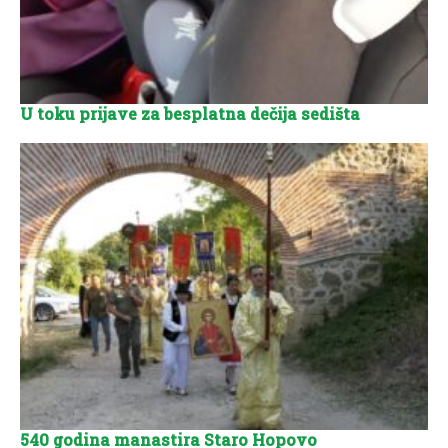
U toku prijave za besplatna dečija sedišta
540 godina manastira Staro Hopovo