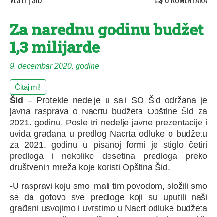
VESTI
|
ŠID
0 KOMENTARA
Za narednu godinu budžet
1,3 milijarde
9. decembar 2020. godine
Čitaj mi!
Šid
– Protekle nedelje u sali SO Šid održana je
javna rasprava o Nacrtu budžeta Opštine Šid za
2021. godinu. Posle tri nedelje javne prezentacije i
uvida građana u predlog Nacrta odluke o budžetu
za 2021. godinu u pisanoj formi je stiglo četiri
predloga i nekoliko desetina predloga preko
društvenih mreža koje koristi Opština Šid.
-U raspravi koju smo imali tim povodom, složili smo
se da gotovo sve predloge koji su uputili naši
građani usvojimo i uvrstimo u Nacrt odluke budžeta