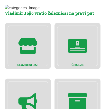
Vladimir Jojić vratio Železničar na pravi put
SLUŽBENI LIST
ČITULJE