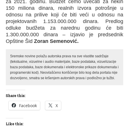
za 2021. godinu. Budžet ćemo uvećati za nekih
150 miliona dinara, realnih izvora potrošnje u
odnosu na prilive koji će biti veći u odnosu na
projektovanih 1.153.000.000 dinara. Predlog
odluke budžeta za narednu godinu će biti
1.300.000.000 dinara – izjavio je predsednik
Opštine Šid
Zoran Semenović.
Sremske novine polažu autorska prava na sve vlastite sadržaje
(tekstualne, vizuelne i audio materijale, baze podataka, vizuelizacije
baza podataka, baze dokumenata i elektronske prikaze dokumenata i
programerski kod). Neovlašćeno korišćenje bilo kog dela portala nije
dozvoljeno, smatra se kršenjem autorskih prava i podložno je tužbi.
Share this:
Facebook
X
Like this: