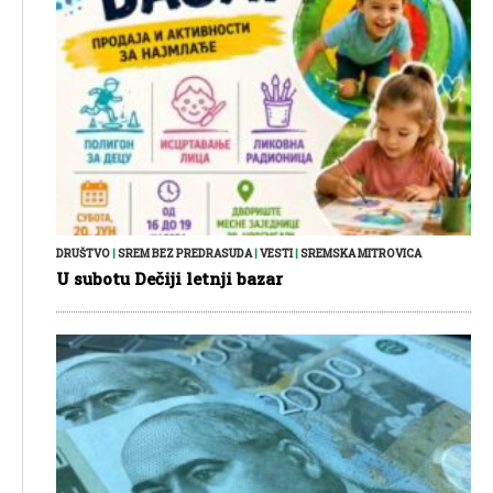
DRUŠTVO
|
SREM BEZ PREDRASUDA
|
VESTI
|
SREMSKA MITROVICA
U subotu Dečiji letnji bazar