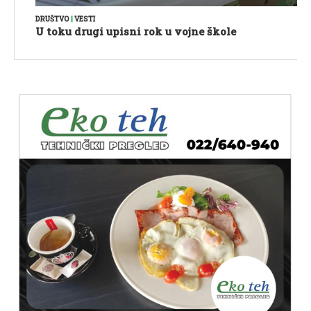
DRUŠTVO
|
VESTI
U toku drugi upisni rok u vojne škole