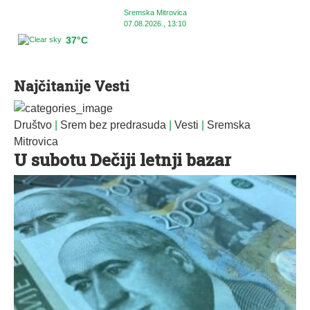
Sremska Mitrovica
07.08.2026., 13:10
37°C
Najčitanije Vesti
Društvo
|
Srem bez predrasuda
|
Vesti
|
Sremska
Mitrovica
U subotu Dečiji letnji bazar