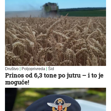
Društvo
|
Poljoprivreda
|
Šid
Prinos od 6,3 tone po jutru – i to je
moguće!