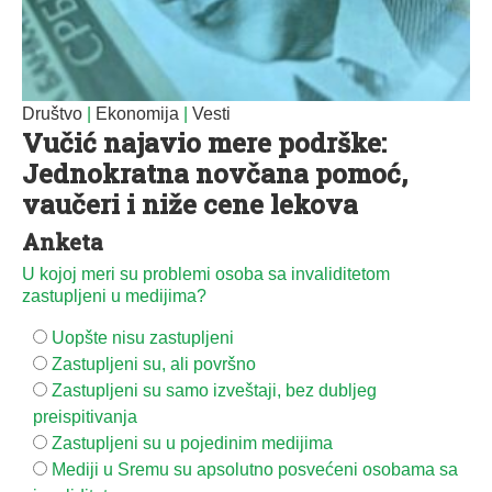
Društvo
|
Ekonomija
|
Vesti
Vučić najavio mere podrške:
Jednokratna novčana pomoć,
vaučeri i niže cene lekova
Anketa
U kojoj meri su problemi osoba sa invaliditetom
zastupljeni u medijima?
Uopšte nisu zastupljeni
Zastupljeni su, ali površno
Zastupljeni su samo izveštaji, bez dubljeg
preispitivanja
Zastupljeni su u pojedinim medijima
Mediji u Sremu su apsolutno posvećeni osobama sa