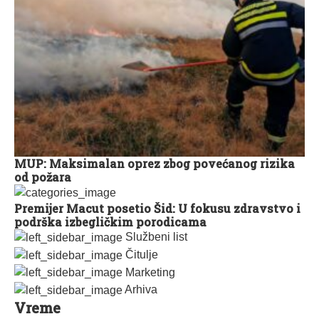
MUP: Maksimalan oprez zbog povećanog rizika
od požara
Premijer Macut posetio Šid: U fokusu zdravstvo i
podrška izbegličkim porodicama
Službeni list
Čitulje
Marketing
Arhiva
Vreme