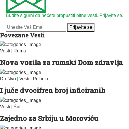
Budite sigurni da nećete propustiti bitne vesti. Prijavite se.
Prijavite se
Povezane Vesti
Vesti
|
Ruma
Nova vozila za rumski Dom zdravlja
Društvo
|
Vesti
|
Pećinci
I juče dvocifren broj inficiranih
Vesti
|
Šid
Zajedno za Srbiju u Moroviću