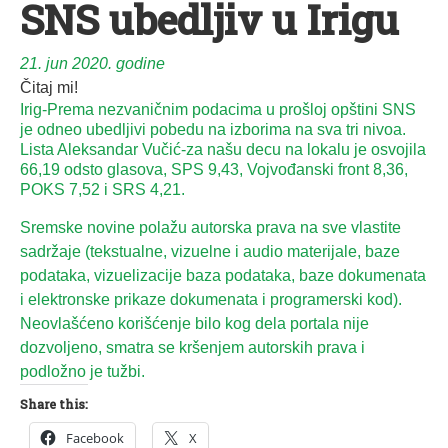
SNS ubedljiv u Irigu
21. jun 2020. godine
Čitaj mi!
Irig-Prema nezvaničnim podacima u prošloj opštini SNS
je odneo ubedljivi pobedu na izborima na sva tri nivoa.
Lista Aleksandar Vučić-za našu decu na lokalu je osvojila
66,19 odsto glasova, SPS 9,43, Vojvođanski front 8,36,
POKS 7,52 i SRS 4,21.
Sremske novine polažu autorska prava na sve vlastite
sadržaje (tekstualne, vizuelne i audio materijale, baze
podataka, vizuelizacije baza podataka, baze dokumenata
i elektronske prikaze dokumenata i programerski kod).
Neovlašćeno korišćenje bilo kog dela portala nije
dozvoljeno, smatra se kršenjem autorskih prava i
podložno je tužbi.
Share this:
Facebook
X