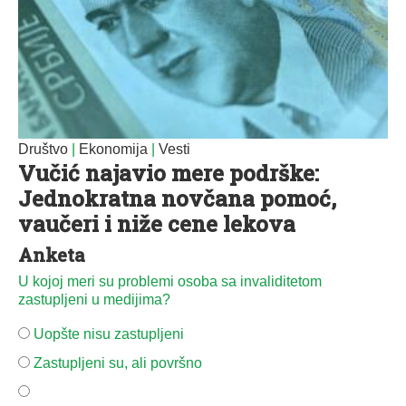
Društvo
|
Ekonomija
|
Vesti
Vučić najavio mere podrške:
Jednokratna novčana pomoć,
vaučeri i niže cene lekova
Anketa
U kojoj meri su problemi osoba sa invaliditetom
zastupljeni u medijima?
Uopšte nisu zastupljeni
Zastupljeni su, ali površno