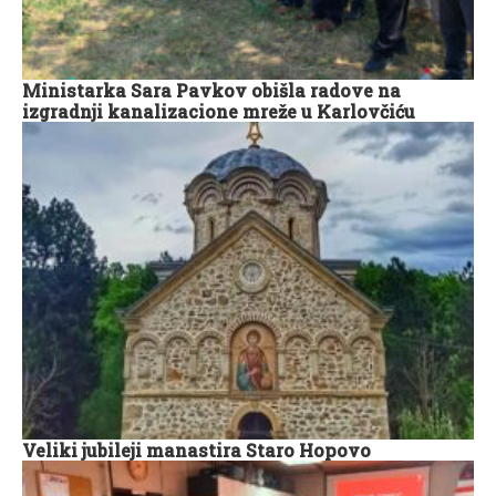
Ministarka Sara Pavkov obišla radove na
izgradnji kanalizacione mreže u Karlovčiću
Veliki jubileji manastira Staro Hopovo