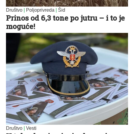
Društvo
|
Poljoprivreda
|
Šid
Prinos od 6,3 tone po jutru – i to je
moguće!
Društvo
|
Vesti