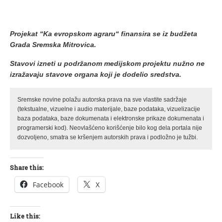
Projekat “Ka evropskom agraru“ finansira se iz budžeta
Grada Sremska Mitrovica.
Stavovi izneti u podržanom medijskom projektu nužno ne
izražavaju stavove organa koji je dodelio sredstva.
Sremske novine polažu autorska prava na sve vlastite sadržaje
(tekstualne, vizuelne i audio materijale, baze podataka, vizuelizacije
baza podataka, baze dokumenata i elektronske prikaze dokumenata i
programerski kod). Neovlašćeno korišćenje bilo kog dela portala nije
dozvoljeno, smatra se kršenjem autorskih prava i podložno je tužbi.
Share this:
Facebook
X
Like this: