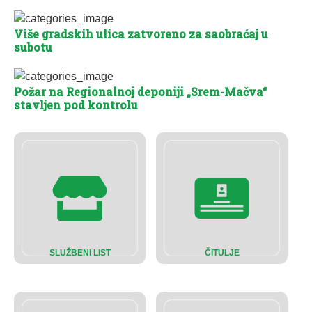
Više gradskih ulica zatvoreno za saobraćaj u
subotu
Požar na Regionalnoj deponiji „Srem-Mačva“
stavljen pod kontrolu
SLUŽBENI LIST
ČITULJE