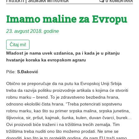
PROJEKTI
|
SREMSKA MITROVICA
0 KOMENTARA
Imamo maline za Evropu
23. avgust 2018. godine
Čitaj mi!
Mladost je nama uvek uzdanica, pa i kada je u pitanju
hvatanje koraka ka evropskom agraru
Piše:
S.Đaković
Obično se preporučuje da na putu ka Evropskoj Uniji Srbija
treba da razvija politiku proizvodnje artikala s kojima će stvoriti
robnu marku – brend. To je zdravstveno bezbedna hrana,
odnosno ekološki čista hrana. “Treba potencirati sopstvenu
robnu marku, kao što su primer srpska malina, srpska junetina,
šljivovica, sir, pršut, kajmak, šunka, kulen, duvan čvarci, burek…
Ovi proizvodi biće traženi i na tržištima trećih zemalja. Tim
tržištima treba nuditi ono što možemo prodati. Ne sme se
dogoditi, kao što je to proteklih godina, da nam EU traži samo