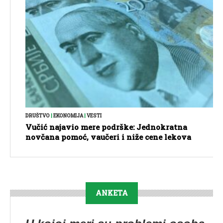
DRUŠTVO
|
EKONOMIJA
|
VESTI
Vučić najavio mere podrške: Jednokratna
novčana pomoć, vaučeri i niže cene lekova
ANKETA