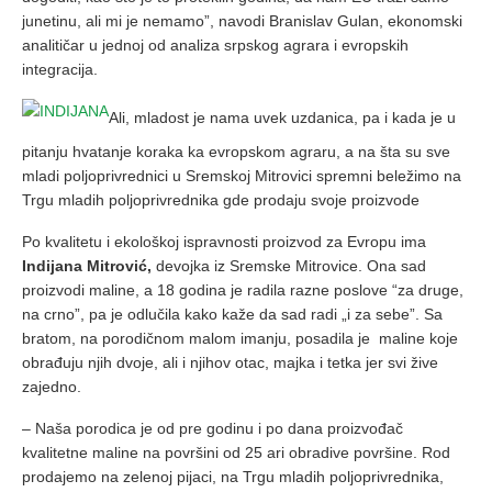
junetinu, ali mi je nemamo”, navodi Branislav Gulan, ekonomski
analitičar u jednoj od analiza srpskog agrara i evropskih
integracija.
Ali, mladost je nama uvek uzdanica, pa i kada je u
pitanju hvatanje koraka ka evropskom agraru, a na šta su sve
mladi poljoprivrednici u Sremskoj Mitrovici spremni beležimo na
Trgu mladih poljoprivrednika gde prodaju svoje proizvode
Po kvalitetu i ekološkoj ispravnosti proizvod za Evropu ima
Indijana Mitrović,
devojka iz Sremske Mitrovice. Ona sad
proizvodi maline, a 18 godina je radila razne poslove “za druge,
na crno”, pa je odlučila kako kaže da sad radi „i za sebe”. Sa
bratom, na porodičnom malom imanju, posadila je maline koje
obrađuju njih dvoje, ali i njihov otac, majka i tetka jer svi žive
zajedno.
– Naša porodica je od pre godinu i po dana proizvođač
kvalitetne maline na površini od 25 ari obradive površine. Rod
prodajemo na zelenoj pijaci, na Trgu mladih poljoprivrednika,