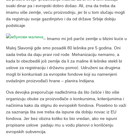
svaki dinar pa i evropski dobro došao. Ali, zna da treba da
imamu više zemlje, veću proizvodnju, jer bi u tom slučaju mogli
da registruju svoje gazdinjstvo i da od države Srbije dobiju
podsticaje.
– Imamo mi još parče zemlje u blizini kuće u
Maloj Slavoniji gde smo posadili 80 lešnika pre 5 godina. Oni
sada treba da daju pravi rod rode. Mehanizaciju nemamo, a
kada bi obezbedili još zemlje da li za maline ili lešnike stekli bi
uslove za registraciju i državnu pomoć. Udruženi sa drugima
mogli bi konkurisati za evropske fondove koji su namenjeni
ovdašnjim proizvođači hrane – planira Indijana.
Ova devojka preporučuje nadležnima da što češće i što više
organizuju obuke za proizvođače o konkursima, kriterijumima i
načinima kako da stignu do evropskih fondova. Posebno to važi
za saznanja šta sve treba da ispune da dobiju novac iz EU
fondova. Jer bez obzira koliko ko bio vredan, ako ne ispuni
propisane uslove padaju mu u vodu planovi o korišćenju
evropskih subvencija.