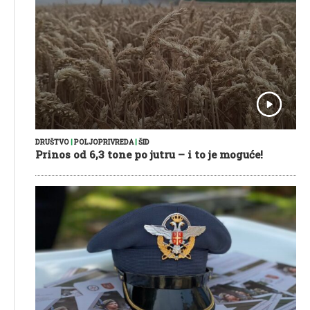
DRUŠTVO
|
POLJOPRIVREDA
|
ŠID
Prinos od 6,3 tone po jutru – i to je moguće!