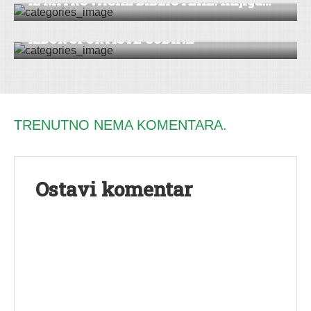
IZ MITROVAČKE BIBLIOTEKE: Knjiga...
VESTI
|
SREMSKA MITROVICA
IZBOR SPORTISTE GODINE
TRENUTNO NEMA KOMENTARA.
Ostavi komentar