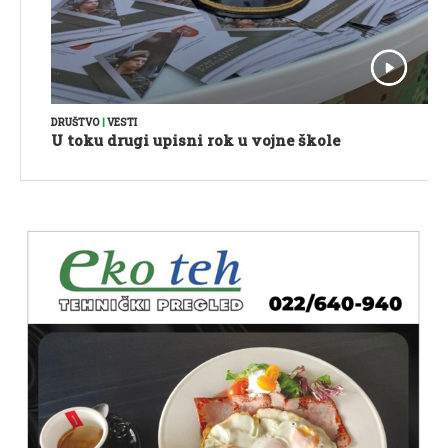
DRUŠTVO
|
VESTI
U toku drugi upisni rok u vojne škole