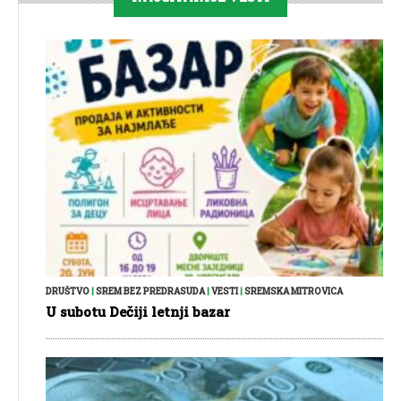
DRUŠTVO
|
SREM BEZ PREDRASUDA
|
VESTI
|
SREMSKA MITROVICA
U subotu Dečiji letnji bazar