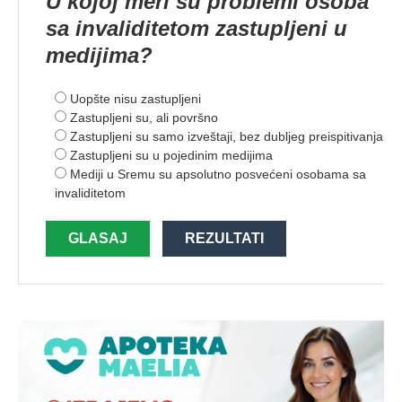
U kojoj meri su problemi osoba
sa invaliditetom zastupljeni u
medijima?
Uopšte nisu zastupljeni
Zastupljeni su, ali površno
Zastupljeni su samo izveštaji, bez dubljeg preispitivanja
Zastupljeni su u pojedinim medijima
Mediji u Sremu su apsolutno posvećeni osobama sa
invaliditetom
GLASAJ
REZULTATI