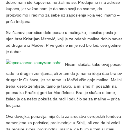
dobro nam ide kupovina, ne žalimo se. Prodajemo i na adrese
kupaca, jer važno nam je da smo svoji na svome, da
proizvodimo i radimo za sebe uz zaposlenja koja već imamo –
priča Indijana.
Svi članovi porodice dele posao u malinjaku, nosilac posla je
njen brat
Kristijan
Mitrović, koji je za odabir maline dobio savet
od drugara iz Mačve. Prve godine im je rod bio loš, ove godine
je dobar.
– Nisam slušala kako ovaj posao
rade u drugim zemljama, ali znam da je nama ideju dao bratov
drugar iz Glušaca, jer se tamo u Mačvi više gaje maline. Malini
treba kiselo zemljište, tamo je takvo, a mi smo ih posadili na
potesu ka Fruškoj gori ka Manđelosu. Brat je slušao o tome,
želeo je da nešto pokuša da radi i odlučio se za maline – priča
Indijana.
Ova devojka, ponavlja, nije čula za sredstva evropskih fondova
namenjena za podsticaj proizvodnje u Srbiji, ali zna da bi voleli
da prošire svoju proizvodnju malina, da bi im u tom slučaju