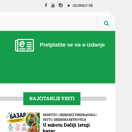
ULOGUJ SE
Pretplatite se na e-izdanje
NAJČITANIJE VESTI
DRUŠTVO
|
SREM BEZ PREDRASUDA
|
VESTI
|
SREMSKA MITROVICA
U subotu Dečiji letnji
bazar