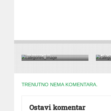
DRUŠTVO
|
VESTI
|
PEĆINCI
VESTI
|
Počele prijave za nova
Održ
druženja ...
„Fija
TRENUTNO NEMA KOMENTARA.
Ostavi komentar