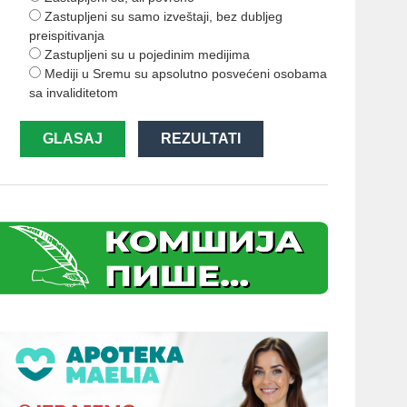
Zastupljeni su samo izveštaji, bez dubljeg
preispitivanja
Zastupljeni su u pojedinim medijima
Mediji u Sremu su apsolutno posvećeni osobama
sa invaliditetom
GLASAJ
REZULTATI