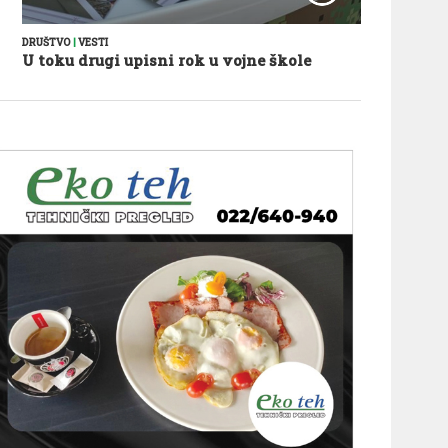
DRUŠTVO
|
VESTI
U toku drugi upisni rok u vojne škole