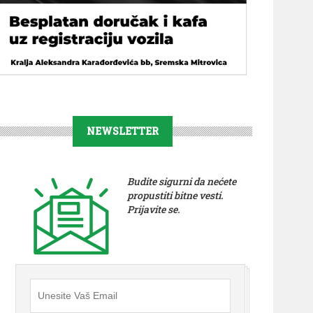
NEWSLETTER
Budite sigurni da nećete
propustiti bitne vesti.
Prijavite se.