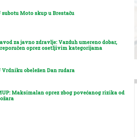
 subotu Moto skup u Brestaču
avod za javno zdravlje: Vazduh umereno dobar,
reporučen oprez osetljivim kategorijama
 Vrdniku obeležen Dan rudara
UP: Maksimalan oprez zbog povećanog rizika od
ožara