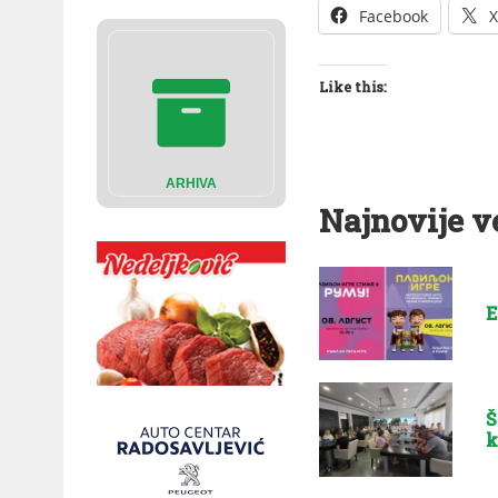
Facebook
X
Like this:
ARHIVA
Najnovije v
E
Š
k