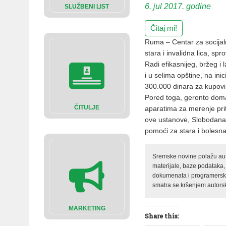
6. jul 2017. godine
SLUŽBENI LIST
Čitaj mi!
Ruma – Centar za socijal
stara i invalidna lica, 
Radi efikasnijeg, bržeg i
i u selima opštine, na ini
300.000 dinara za kupovi
Pored toga, geronto domać
ČITULJE
aparatima za merenje prit
ove ustanove, Slobodana K
pomoći za stara i bolesn
Sremske novine polažu auto
materijale, baze podataka,
dokumenata i programerski 
smatra se kršenjem autorsk
MARKETING
Share this: