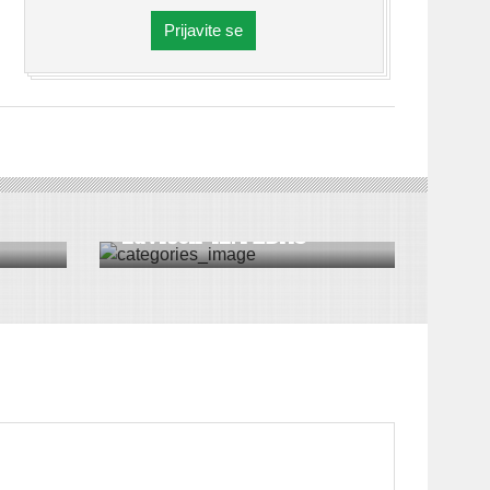
Prijavite se
ICA
VESTI
Završen 42. FEDAS