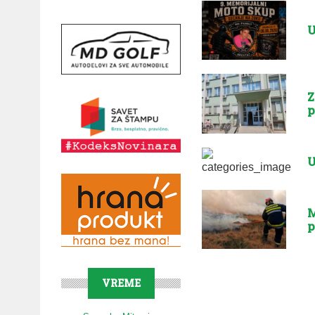
U
Z
p
U
M
p
VREME