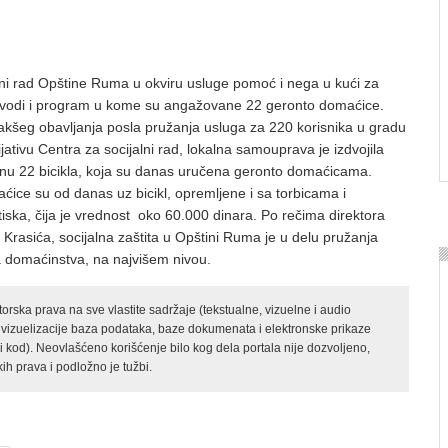
ni rad Opštine Ruma u okviru usluge pomoć i nega u kući za
sprovodi i program u kome su angažovane 22 geronto domaćice.
 lakšeg obavljanja posla pružanja usluga za 220 korisnika u gradu
cijativu Centra za socijalni rad, lokalna samouprava je izdvojila
nu 22 bicikla, koja su danas uručena geronto domaćicama.
ice su od danas uz bicikl, opremljene i sa torbicama i
iska, čija je vrednost oko 60.000 dinara. Po rečima direktora
rasića, socijalna zaštita u Opštini Ruma je u delu pružanja
a domaćinstva, na najvišem nivou.
rska prava na sve vlastite sadržaje (tekstualne, vizuelne i audio
 vizuelizacije baza podataka, baze dokumenata i elektronske prikaze
kod). Neovlašćeno korišćenje bilo kog dela portala nije dozvoljeno,
ih prava i podložno je tužbi.