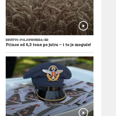
DRUŠTVO
|
POLJOPRIVREDA
|
ŠID
Prinos od 6,3 tone po jutru – i to je moguće!