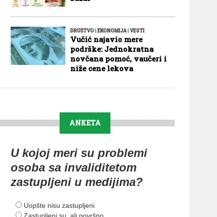
DRUŠTVO
|
EKONOMIJA
|
VESTI
Vučić najavio mere
podrške: Jednokratna
novčana pomoć, vaučeri i
niže cene lekova
ANKETA
U kojoj meri su problemi
osoba sa invaliditetom
zastupljeni u medijima?
Uopšte nisu zastupljeni
Zastupljeni su, ali površno