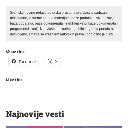
Sremske novine polažu autorska prava na sve vlastite sadržaje
(tekstualne, vizuelne i audio materijale, baze podataka, vizuelizacije
baza podataka, baze dokumenata i elektronske prikaze dokumenata i
programerski kod). Neovlašćeno korišćenje bilo kog dela portala nije
dozvoljeno, smatra se kršenjem autorskih prava i podložno je tužbi.
Share this:
Facebook
X
Like this:
Najnovije vesti