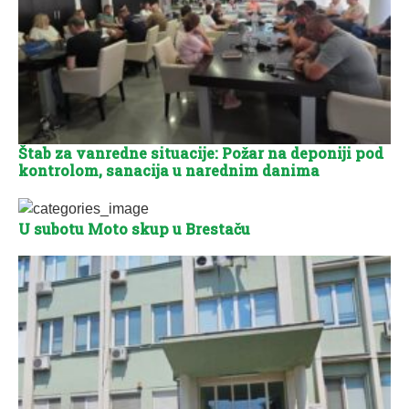
Štab za vanredne situacije: Požar na deponiji pod
kontrolom, sanacija u narednim danima
U subotu Moto skup u Brestaču