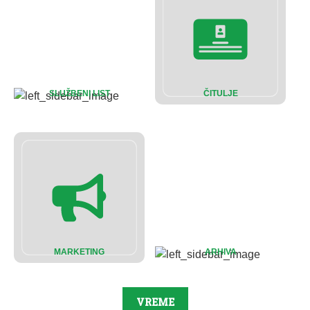
SLUŽBENI LIST
ČITULJE
MARKETING
ARHIVA
VREME