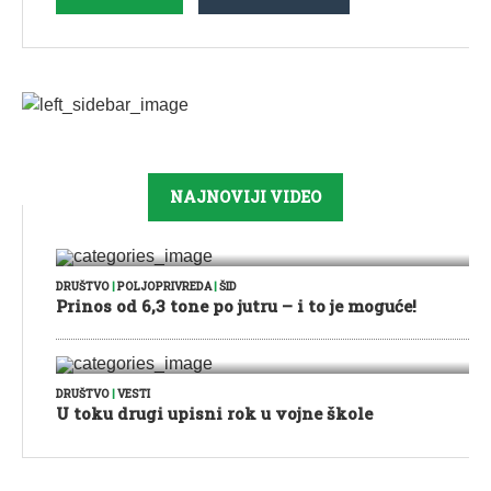
NAJNOVIJI VIDEO
DRUŠTVO
|
POLJOPRIVREDA
|
ŠID
Prinos od 6,3 tone po jutru – i to je moguće!
DRUŠTVO
|
VESTI
U toku drugi upisni rok u vojne škole