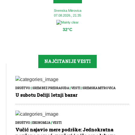
Sremska Mitrovica
07.08.2026., 21:35
32°C
NAJČITANIJE VESTI
DRUŠTVO
|
SREM BEZ PREDRASUDA
|
VESTI
|
SREMSKA MITROVICA
U subotu Dečiji letnji bazar
DRUŠTVO
|
EKONOMIJA
|
VESTI
Vučić najavio mere podrške: Jednokratna