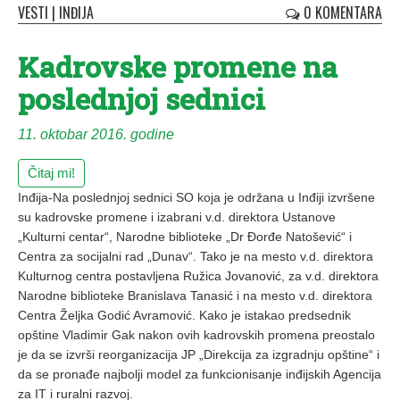
VESTI
|
INĐIJA
0 KOMENTARA
Kadrovske promene na
poslednjoj sednici
11. oktobar 2016. godine
Čitaj mi!
Inđija-Na poslednjoj sednici SO koja je održana u Inđiji izvršene
su kadrovske promene i izabrani v.d. direktora Ustanove
„Kulturni centar“, Narodne biblioteke „Dr Đorđe Natošević“ i
Centra za socijalni rad „Dunav“. Tako je na mesto v.d. direktora
Kulturnog centra postavljena Ružica Jovanović, za v.d. direktora
Narodne biblioteke Branislava Tanasić i na mesto v.d. direktora
Centra Željka Godić Avramović. Kako je istakao predsednik
opštine Vladimir Gak nakon ovih kadrovskih promena preostalo
je da se izvrši reorganizacija JP „Direkcija za izgradnju opštine“ i
da se pronađe najbolji model za funkcionisanje inđijskih Agencija
za IT i ruralni razvoj.