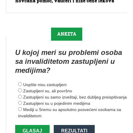
novčana pomoć, vaučeri i niže cene lekova
ANKETA
U kojoj meri su problemi osoba
sa invaliditetom zastupljeni u
medijima?
Uopšte nisu zastupljeni
Zastupljeni su, ali površno
Zastupljeni su samo izveštaji, bez dubljeg preispitivanja
Zastupljeni su u pojedinim medijima
Mediji u Sremu su apsolutno posvećeni osobama sa
invaliditetom
GLASAJ
REZULTATI