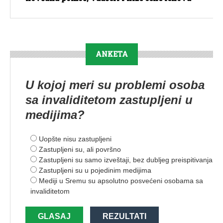
ANKETA
U kojoj meri su problemi osoba
sa invaliditetom zastupljeni u
medijima?
Uopšte nisu zastupljeni
Zastupljeni su, ali površno
Zastupljeni su samo izveštaji, bez dubljeg preispitivanja
Zastupljeni su u pojedinim medijima
Mediji u Sremu su apsolutno posvećeni osobama sa
invaliditetom
GLASAJ
REZULTATI