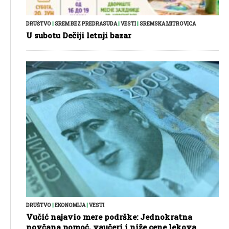
DRUŠTVO
|
SREM BEZ PREDRASUDA
|
VESTI
|
SREMSKA MITROVICA
U subotu Dečiji letnji bazar
DRUŠTVO
|
EKONOMIJA
|
VESTI
Vučić najavio mere podrške: Jednokratna
novčana pomoć, vaučeri i niže cene lekova