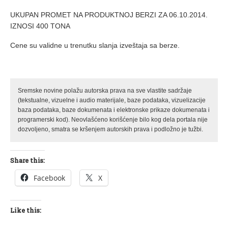
UKUPAN PROMET NA PRODUKTNOJ BERZI ZA 06.10.2014.
IZNOSI 400 TONA
Cene su validne u trenutku slanja izveštaja sa berze.
Sremske novine polažu autorska prava na sve vlastite sadržaje
(tekstualne, vizuelne i audio materijale, baze podataka, vizuelizacije
baza podataka, baze dokumenata i elektronske prikaze dokumenata i
programerski kod). Neovlašćeno korišćenje bilo kog dela portala nije
dozvoljeno, smatra se kršenjem autorskih prava i podložno je tužbi.
Share this:
Facebook
X
Like this: