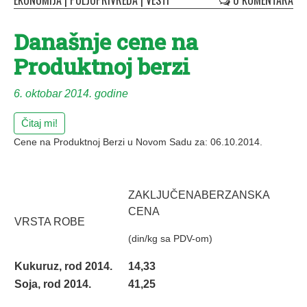
EKONOMIJA
|
POLJOPRIVREDA
|
VESTI
0 KOMENTARA
Današnje cene na
Produktnoj berzi
6. oktobar 2014. godine
Čitaj mi!
Cene na Produktnoj Berzi u Novom Sadu za: 06.10.2014.
ZAKLJUČENABERZANSKA
CENA
VRSTA ROBE
(din/kg sa PDV-om)
Kukuruz, rod 2014.
14,33
Soja, rod 2014.
41,25