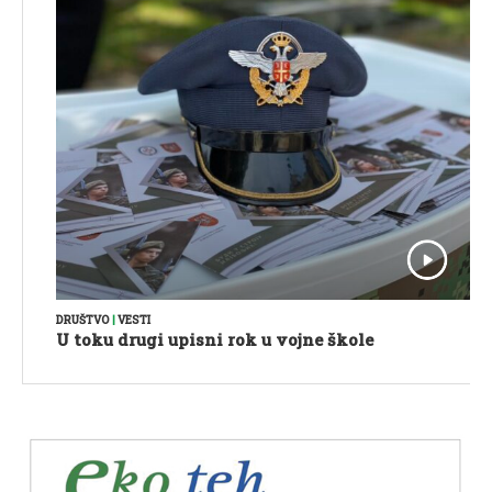
DRUŠTVO
|
VESTI
U toku drugi upisni rok u vojne škole