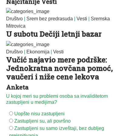
Najčitanije Vesti
Društvo
|
Srem bez predrasuda
|
Vesti
|
Sremska
Mitrovica
U subotu Dečiji letnji bazar
Društvo
|
Ekonomija
|
Vesti
Vučić najavio mere podrške:
Jednokratna novčana pomoć,
vaučeri i niže cene lekova
Anketa
U kojoj meri su problemi osoba sa invaliditetom
zastupljeni u medijima?
Uopšte nisu zastupljeni
Zastupljeni su, ali površno
Zastupljeni su samo izveštaji, bez dubljeg
preispitivanja