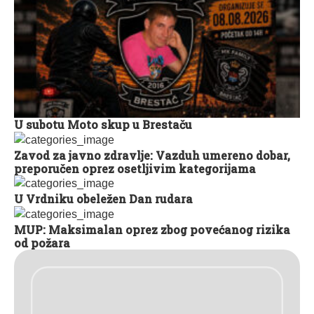
U subotu Moto skup u Brestaču
Zavod za javno zdravlje: Vazduh umereno dobar,
preporučen oprez osetljivim kategorijama
U Vrdniku obeležen Dan rudara
MUP: Maksimalan oprez zbog povećanog rizika
od požara