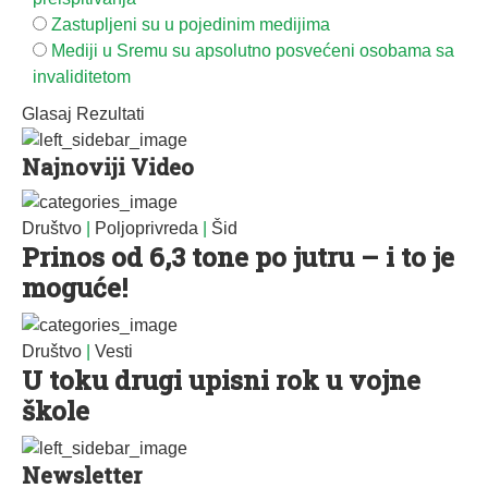
Zastupljeni su u pojedinim medijima
Mediji u Sremu su apsolutno posvećeni osobama sa
invaliditetom
Glasaj
Rezultati
Najnoviji Video
Društvo
|
Poljoprivreda
|
Šid
Prinos od 6,3 tone po jutru – i to je
moguće!
Društvo
|
Vesti
U toku drugi upisni rok u vojne
škole
Newsletter