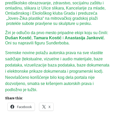
predškolsko obrazovanje, zdravstvo, socijalnu zaštitu i
omladinu, slikara iz Ulice slikara, Kancelarije za mlade,
Omladinskog i Ekološkog kluba Grada i preduzeća
„Joves-Žika plastika“ na mitrovačkoj gradskoj plaži
protekle subote pravljene su skulpture u pesku.
Žiri je odlučio da prvo mesto pripadne ekipi koju su činili:
Dušan Kostić
,
Tamara Kostić
i
Anastasija Janković
.
Oni su napravili figuru Sunđerboba.
Sremske novine polažu autorska prava na sve vlastite
sadržaje (tekstualne, vizuelne i audio materijale, baze
podataka, vizuelizacije baza podataka, baze dokumenata
i elektronske prikaze dokumenata i programerski kod).
Neovlašćeno korišćenje bilo kog dela portala nije
dozvoljeno, smatra se kršenjem autorskih prava i
podložno je tužbi.
Share this:
Facebook
X