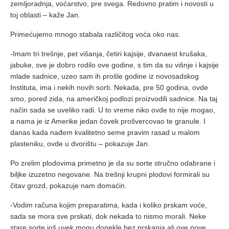
zemljoradnja, voćarstvo, pre svega. Redovno pratim i novosti u
toj oblasti – kaže Jan.
Primećujemo mnogo stabala različitog voća oko nas.
-Imam tri trešnje, pet višanja, četiri kajsije, dvanaest krušaka,
jabuke, sve je dobro rodilo ove godine, s tim da su višnje i kajsije
mlade sadnice, uzeo sam ih prošle godine iz novosadskog
Instituta, ima i nekih novih sorti. Nekada, pre 50 godina, ovde
smo, pored zida, na američkoj podlozi proizvodili sadnice. Na taj
način sada se uveliko radi. U to vreme niko ovde to nije mogao,
a nama je iz Amerike jedan čovek prošvercovao te granule. I
danas kada nađem kvalitetno seme pravim rasad u malom
plasteniku, ovde u dvorištu – pokazuje Jan.
Po zrelim plodovima primetno je da su sorte stručno odabrane i
biljke izuzetno negovane. Na trešnji krupni plodovi formirali su
čitav grozd, pokazuje nam domaćin.
-Vodim računa kojim preparatima, kada i koliko prskam voće,
sada se mora sve prskati, dok nekada to nismo morali. Neke
stare sorte još uvek mogu donekle bez prskanja ali ove nove