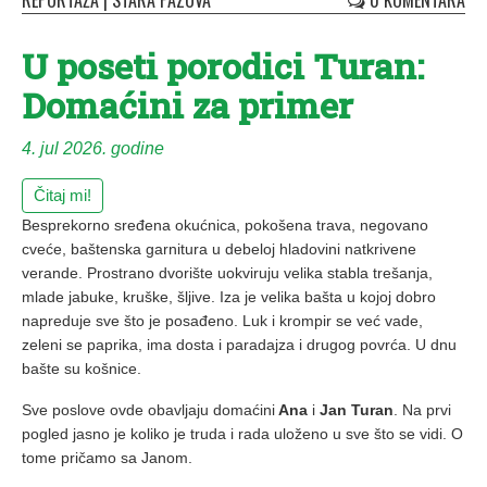
REPORTAŽA
|
STARA PAZOVA
0 KOMENTARA
U poseti porodici Turan:
Domaćini za primer
4. jul 2026. godine
Čitaj mi!
Besprekorno sređena okućnica, pokošena trava, negovano
cveće, baštenska garnitura u debeloj hladovini natkrivene
verande. Prostrano dvorište uokviruju velika stabla trešanja,
mlade jabuke, kruške, šljive. Iza je velika bašta u kojoj dobro
napreduje sve što je posađeno. Luk i krompir se već vade,
zeleni se paprika, ima dosta i paradajza i drugog povrća. U dnu
bašte su košnice.
Sve poslove ovde obavljaju domaćini
Ana
i
Jan Turan
. Na prvi
pogled jasno je koliko je truda i rada uloženo u sve što se vidi. O
tome pričamo sa Janom.