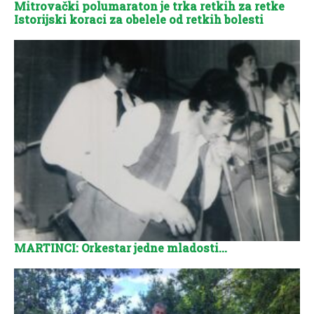
Mitrovački polumaraton je trka retkih za retke
Istorijski koraci za obelele od retkih bolesti
MARTINCI: Orkestar jedne mladosti…