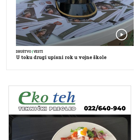
DRUŠTVO
|
VESTI
U toku drugi upisni rok u vojne škole