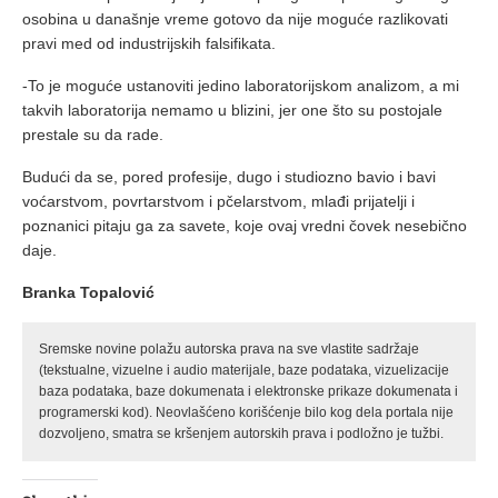
osobina u današnje vreme gotovo da nije moguće razlikovati
pravi med od industrijskih falsifikata.
-To je moguće ustanoviti jedino laboratorijskom analizom, a mi
takvih laboratorija nemamo u blizini, jer one što su postojale
prestale su da rade.
Budući da se, pored profesije, dugo i studiozno bavio i bavi
voćarstvom, povrtarstvom i pčelarstvom, mlađi prijatelji i
poznanici pitaju ga za savete, koje ovaj vredni čovek nesebično
daje.
Branka Topalović
Sremske novine polažu autorska prava na sve vlastite sadržaje
(tekstualne, vizuelne i audio materijale, baze podataka, vizuelizacije
baza podataka, baze dokumenata i elektronske prikaze dokumenata i
programerski kod). Neovlašćeno korišćenje bilo kog dela portala nije
dozvoljeno, smatra se kršenjem autorskih prava i podložno je tužbi.