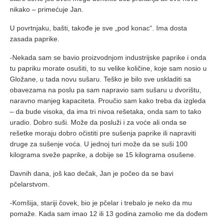
nikako – primećuje Jan.
U povrtnjaku, bašti, takođe je sve „pod konac“. Ima dosta
zasada paprike.
-Nekada sam se bavio proizvodnjom industrijske paprike i onda
tu papriku morate osušiti, to su velike količine, koje sam nosio u
Gložane, u tada novu sušaru. Teško je bilo sve uskladiti sa
obavezama na poslu pa sam napravio sam sušaru u dvorištu,
naravno manjeg kapaciteta. Proučio sam kako treba da izgleda
– da bude visoka, da ima tri nivoa rešetaka, onda sam to tako
uradio. Dobro suši. Može da posluži i za voće ali onda se
rešetke moraju dobro očistiti pre sušenja paprike ili napraviti
druge za sušenje voća. U jednoj turi može da se suši 100
kilograma sveže paprike, a dobije se 15 kilograma osušene.
Davnih dana, još kao dečak, Jan je počeo da se bavi
pčelarstvom.
-Komšija, stariji čovek, bio je pčelar i trebalo je neko da mu
pomaže. Kada sam imao 12 ili 13 godina zamolio me da dođem