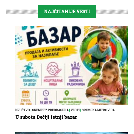
NAJČITANIJE VESTI
DRUŠTVO
|
SREM BEZ PREDRASUDA
|
VESTI
|
SREMSKA MITROVICA
U subotu Dečiji letnji bazar