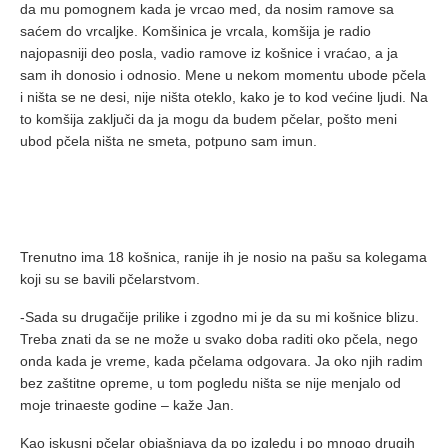
da mu pomognem kada je vrcao med, da nosim ramove sa
saćem do vrcaljke. Komšinica je vrcala, komšija je radio
najopasniji deo posla, vadio ramove iz košnice i vraćao, a ja
sam ih donosio i odnosio. Mene u nekom momentu ubode pčela
i ništa se ne desi, nije ništa oteklo, kako je to kod većine ljudi. Na
to komšija zaključi da ja mogu da budem pčelar, pošto meni
ubod pčela ništa ne smeta, potpuno sam imun.
Trenutno ima 18 košnica, ranije ih je nosio na pašu sa kolegama
koji su se bavili pčelarstvom.
-Sada su drugačije prilike i zgodno mi je da su mi košnice blizu.
Treba znati da se ne može u svako doba raditi oko pčela, nego
onda kada je vreme, kada pčelama odgovara. Ja oko njih radim
bez zaštitne opreme, u tom pogledu ništa se nije menjalo od
moje trinaeste godine – kaže Jan.
Kao iskusni pčelar objašnjava da po izgledu i po mnogo drugih