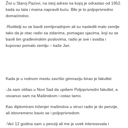
Živi u Staroj Pazovi, na istoj adresi na kojoj je odrastao od 1952.
kada su tata i mama napravili kuću. Bilo je to poljoprivredno
domaćinstvo.
-Roditelji su se bavili zemljoradnjom ali su nasledili malo zemlje
tako da je otac radio sa zidarima, pomagao ujacima, koji su se
bavili tim građevinskim poslovima, radio je sve i svašta i
kupovao pomalo zemlju – kaže Jan.
Kada je u rodnom mestu završio gimnaziju birao je fakultet.
-Ja sam otišao u Novi Sad da upišem Poljoprivredni fakultet, a
osvanuo sam na Mašinskom i ostao tamo.
Kao diplomirani inženjer mašinstva u struci radio je do penzije,
ali istovremeno bavio se i poljoprivredom.
-Već 12 godina sam u penziji ali me je uvek interesovala i