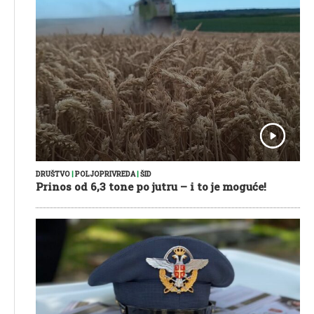
DRUŠTVO
|
POLJOPRIVREDA
|
ŠID
Prinos od 6,3 tone po jutru – i to je moguće!