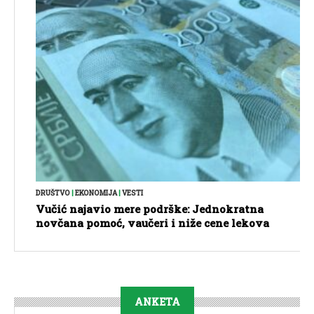
DRUŠTVO
|
EKONOMIJA
|
VESTI
Vučić najavio mere podrške: Jednokratna
novčana pomoć, vaučeri i niže cene lekova
ANKETA