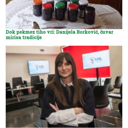
Dok pekmez tiho vri: Danijela Borković, čuvar
mirisa tradicije