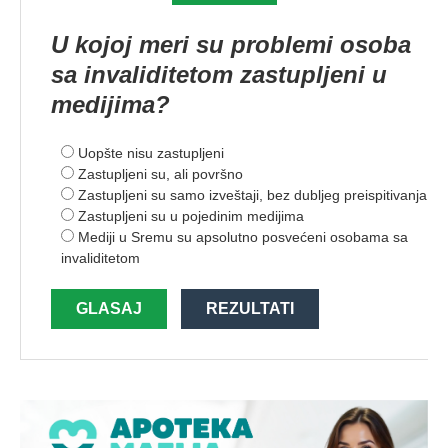
U kojoj meri su problemi osoba
sa invaliditetom zastupljeni u
medijima?
Uopšte nisu zastupljeni
Zastupljeni su, ali površno
Zastupljeni su samo izveštaji, bez dubljeg preispitivanja
Zastupljeni su u pojedinim medijima
Mediji u Sremu su apsolutno posvećeni osobama sa
invaliditetom
GLASAJ
REZULTATI