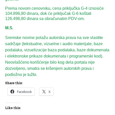
Prema novom cenovniku, cena priključka G-4 iznosiće
104.896,80 dinara, dok će priključak G-6 koštati
126.496,80 dinara sa obračunatim PDV-om.
M.S.
Sremske novine polažu autorska prava na sve vlastite
sadržaje (tekstualne, vizuelne i audio materijale, baze
podataka, vizuelizacije baza podataka, baze dokumenata
i elektronske prikaze dokumenata i programerski kod).
Neovlašćeno korišćenje bilo kog dela portala nije
dozvoljeno, smatra se kršenjem autorskih prava i
podložno je tužbi.
Share this:
Facebook
X
Like this: