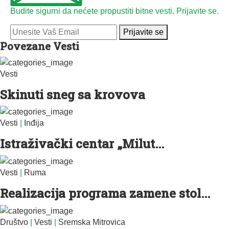
Budite sigurni da nećete propustiti bitne vesti. Prijavite se.
Prijavite se
Povezane Vesti
Vesti
Skinuti sneg sa krovova
Vesti
|
Inđija
Istraživački centar „Milut...
Vesti
|
Ruma
Realizacija programa zamene stol...
Društvo
|
Vesti
|
Sremska Mitrovica