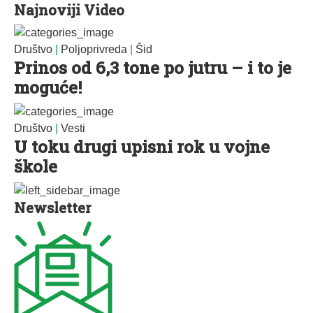
Najnoviji Video
Društvo
|
Poljoprivreda
|
Šid
Prinos od 6,3 tone po jutru – i to je
moguće!
Društvo
|
Vesti
U toku drugi upisni rok u vojne
škole
Newsletter