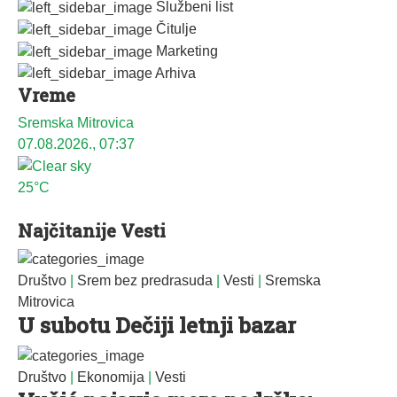
Službeni list
Čitulje
Marketing
Arhiva
Vreme
Sremska Mitrovica
07.08.2026., 07:37
25°C
Najčitanije Vesti
Društvo
|
Srem bez predrasuda
|
Vesti
|
Sremska
Mitrovica
U subotu Dečiji letnji bazar
Društvo
|
Ekonomija
|
Vesti