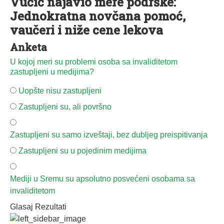
Vučić najavio mere podrške:
Jednokratna novčana pomoć,
vaučeri i niže cene lekova
Anketa
U kojoj meri su problemi osoba sa invaliditetom
zastupljeni u medijima?
Uopšte nisu zastupljeni
Zastupljeni su, ali površno
Zastupljeni su samo izveštaji, bez dubljeg preispitivanja
Zastupljeni su u pojedinim medijima
Mediji u Sremu su apsolutno posvećeni osobama sa
invaliditetom
Glasaj
Rezultati