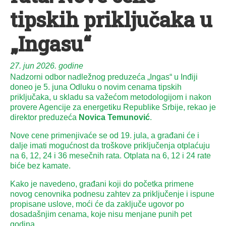
tipskih priključaka u
„Ingasu“
27. jun 2026. godine
Nadzorni odbor nadležnog preduzeća „Ingas“ u Inđiji
doneo je 5. juna Odluku o novim cenama tipskih
priključaka, u skladu sa važećom metodologijom i nakon
provere Agencije za energetiku Republike Srbije, rekao je
direktor preduzeća
Novica Temunović
.
Nove cene primenjivaće se od 19. jula, a građani će i
dalje imati mogućnost da troškove priključenja otplaćuju
na 6, 12, 24 i 36 mesečnih rata. Otplata na 6, 12 i 24 rate
biće bez kamate.
Kako je navedeno, građani koji do početka primene
novog cenovnika podnesu zahtev za priključenje i ispune
propisane uslove, moći će da zaključe ugovor po
dosadašnjim cenama, koje nisu menjane punih pet
godina.