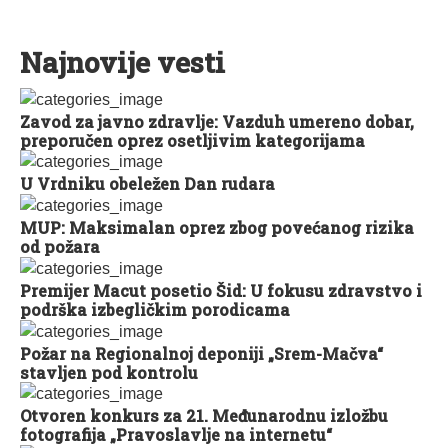
Najnovije vesti
Zavod za javno zdravlje: Vazduh umereno dobar,
preporučen oprez osetljivim kategorijama
U Vrdniku obeležen Dan rudara
MUP: Maksimalan oprez zbog povećanog rizika
od požara
Premijer Macut posetio Šid: U fokusu zdravstvo i
podrška izbegličkim porodicama
Požar na Regionalnoj deponiji „Srem-Mačva“
stavljen pod kontrolu
Otvoren konkurs za 21. Međunarodnu izložbu
fotografija „Pravoslavlje na internetu“