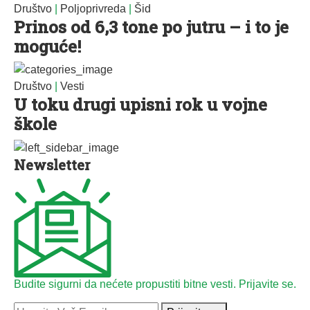
Društvo
|
Poljoprivreda
|
Šid
Prinos od 6,3 tone po jutru – i to je
moguće!
Društvo
|
Vesti
U toku drugi upisni rok u vojne
škole
Newsletter
Budite sigurni da nećete propustiti bitne vesti. Prijavite se.