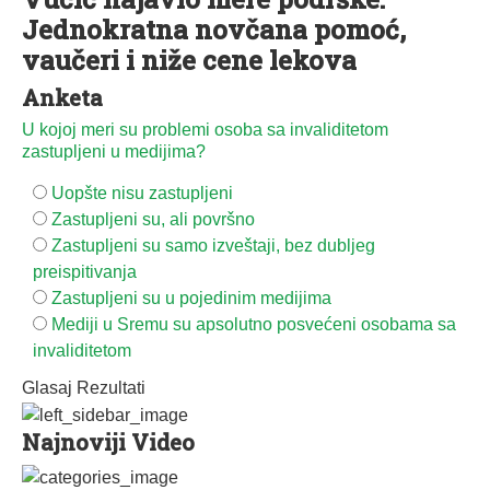
Jednokratna novčana pomoć,
vaučeri i niže cene lekova
Anketa
U kojoj meri su problemi osoba sa invaliditetom
zastupljeni u medijima?
Uopšte nisu zastupljeni
Zastupljeni su, ali površno
Zastupljeni su samo izveštaji, bez dubljeg
preispitivanja
Zastupljeni su u pojedinim medijima
Mediji u Sremu su apsolutno posvećeni osobama sa
invaliditetom
Glasaj
Rezultati
Najnoviji Video