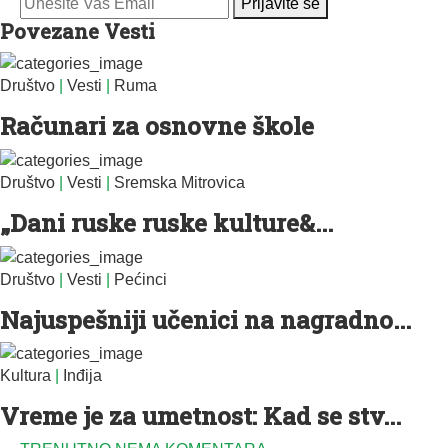
Prijavite se
Povezane Vesti
Društvo
|
Vesti
|
Ruma
Računari za osnovne škole
Društvo
|
Vesti
|
Sremska Mitrovica
„Dani ruske ruske kulture&...
Društvo
|
Vesti
|
Pećinci
Najuspešniji učenici na nagradno...
Kultura
|
Inđija
Vreme je za umetnost: Kad se stv...