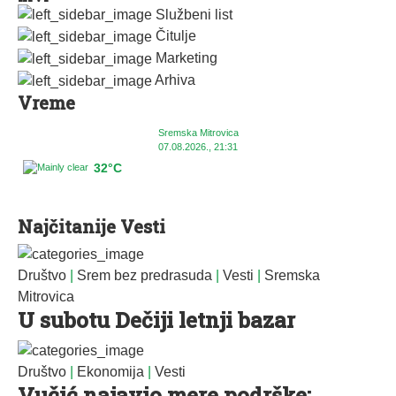
Službeni list
Čitulje
Marketing
Arhiva
Vreme
Sremska Mitrovica
07.08.2026., 21:31
32°C
Najčitanije Vesti
Društvo
|
Srem bez predrasuda
|
Vesti
|
Sremska
Mitrovica
U subotu Dečiji letnji bazar
Društvo
|
Ekonomija
|
Vesti
Vučić najavio mere podrške: