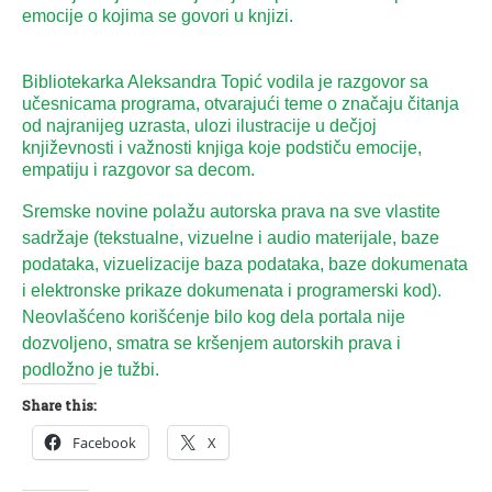
emocije o kojima se govori u knjizi.
Bibliotekarka Aleksandra Topić vodila je razgovor sa
učesnicama programa, otvarajući teme o značaju čitanja
od najranijeg uzrasta, ulozi ilustracije u dečjoj
književnosti i važnosti knjiga koje podstiču emocije,
empatiju i razgovor sa decom.
Sremske novine polažu autorska prava na sve vlastite
sadržaje (tekstualne, vizuelne i audio materijale, baze
podataka, vizuelizacije baza podataka, baze dokumenata
i elektronske prikaze dokumenata i programerski kod).
Neovlašćeno korišćenje bilo kog dela portala nije
dozvoljeno, smatra se kršenjem autorskih prava i
podložno je tužbi.
Share this:
Facebook
X