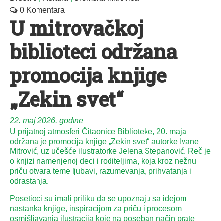
0 Komentara
U mitrovačkoj
biblioteci održana
promocija knjige
„Zekin svet“
22. maj 2026. godine
U prijatnoj atmosferi Čitaonice Biblioteke, 20. maja
održana je promocija knjige „Zekin svet“ autorke Ivane
Mitrović, uz učešće ilustratorke Jelena Stepanović. Reč je
o knjizi namenjenoj deci i roditeljima, koja kroz nežnu
priču otvara teme ljubavi, razumevanja, prihvatanja i
odrastanja.
Posetioci su imali priliku da se upoznaju sa idejom
nastanka knjige, inspiracijom za priču i procesom
osmišljavanja ilustracija koje na poseban način prate