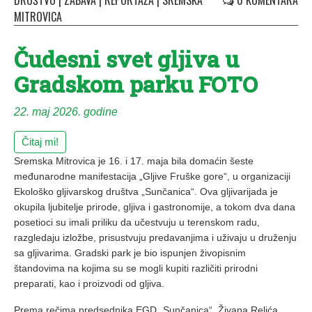
DRUŠTVO
|
ZABAVA
|
REPORTAŽA
|
SREMSKA
0 KOMENTARA
MITROVICA
Čudesni svet gljiva u
Gradskom parku FOTO
22. maj 2026. godine
Čitaj mi!
Sremska Mitrovica je 16. i 17. maja bila domaćin šeste
međunarodne manifestacija „Gljive Fruške gore“, u organizaciji
Ekološko gljivarskog društva „Sunčanica“. Ova gljivarijada je
okupila ljubitelje prirode, gljiva i gastronomije, a tokom dva dana
posetioci su imali priliku da učestvuju u terenskom radu,
razgledaju izložbe, prisustvuju predavanjima i uživaju u druženju
sa gljivarima. Gradski park je bio ispunjen živopisnim
štandovima na kojima su se mogli kupiti različiti prirodni
preparati, kao i proizvodi od gljiva.
Prema rečima predsednika EGD „Sunčanica“, Živana Relića,