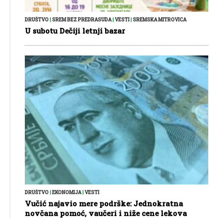
DRUŠTVO
|
SREM BEZ PREDRASUDA
|
VESTI
|
SREMSKA MITROVICA
U subotu Dečiji letnji bazar
DRUŠTVO
|
EKONOMIJA
|
VESTI
Vučić najavio mere podrške: Jednokratna
novčana pomoć, vaučeri i niže cene lekova