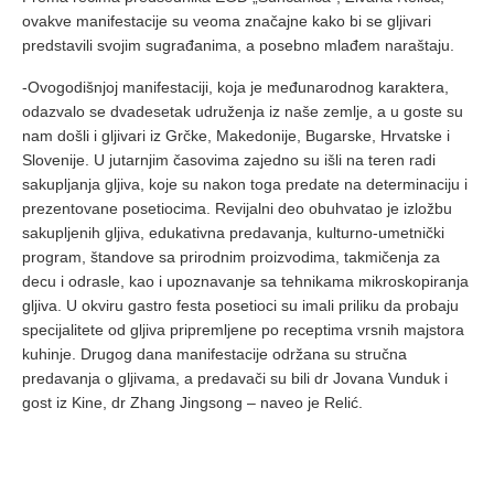
ovakve manifestacije su veoma značajne kako bi se gljivari
predstavili svojim sugrađanima, a posebno mlađem naraštaju.
-Ovogodišnjoj manifestaciji, koja je međunarodnog karaktera,
odazvalo se dvadesetak udruženja iz naše zemlje, a u goste su
nam došli i gljivari iz Grčke, Makedonije, Bugarske, Hrvatske i
Slovenije. U jutarnjim časovima zajedno su išli na teren radi
sakupljanja gljiva, koje su nakon toga predate na determinaciju i
prezentovane posetiocima. Revijalni deo obuhvatao je izložbu
sakupljenih gljiva, edukativna predavanja, kulturno-umetnički
program, štandove sa prirodnim proizvodima, takmičenja za
decu i odrasle, kao i upoznavanje sa tehnikama mikroskopiranja
gljiva. U okviru gastro festa posetioci su imali priliku da probaju
specijalitete od gljiva pripremljene po receptima vrsnih majstora
kuhinje. Drugog dana manifestacije održana su stručna
predavanja o gljivama, a predavači su bili dr Jovana Vunduk i
gost iz Kine, dr Zhang Jingsong – naveo je Relić.