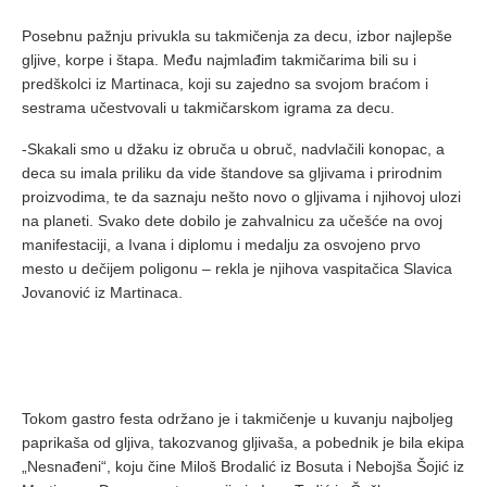
Posebnu pažnju privukla su takmičenja za decu, izbor najlepše
gljive, korpe i štapa. Među najmlađim takmičarima bili su i
predškolci iz Martinaca, koji su zajedno sa svojom braćom i
sestrama učestvovali u takmičarskom igrama za decu.
-Skakali smo u džaku iz obruča u obruč, nadvlačili konopac, a
deca su imala priliku da vide štandove sa gljivama i prirodnim
proizvodima, te da saznaju nešto novo o gljivama i njihovoj ulozi
na planeti. Svako dete dobilo je zahvalnicu za učešće na ovoj
manifestaciji, a Ivana i diplomu i medalju za osvojeno prvo
mesto u dečijem poligonu – rekla je njihova vaspitačica Slavica
Jovanović iz Martinaca.
Tokom gastro festa održano je i takmičenje u kuvanju najboljeg
paprikaša od gljiva, takozvanog gljivaša, a pobednik je bila ekipa
„Nesnađeni“, koju čine Miloš Brodalić iz Bosuta i Nebojša Šojić iz