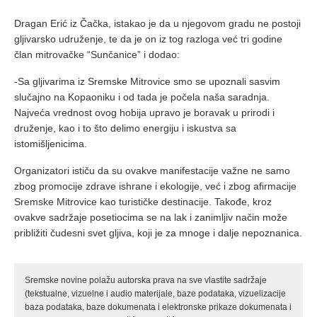
Dragan Erić iz Čačka, istakao je da u njegovom gradu ne postoji
gljivarsko udruženje, te da je on iz tog razloga već tri godine
član mitrovačke “Sunčanice” i dodao:
-Sa gljivarima iz Sremske Mitrovice smo se upoznali sasvim
slučajno na Kopaoniku i od tada je počela naša saradnja.
Najveća vrednost ovog hobija upravo je boravak u prirodi i
druženje, kao i to što delimo energiju i iskustva sa
istomišljenicima.
Organizatori ističu da su ovakve manifestacije važne ne samo
zbog promocije zdrave ishrane i ekologije, već i zbog afirmacije
Sremske Mitrovice kao turističke destinacije. Takođe, kroz
ovakve sadržaje posetiocima se na lak i zanimljiv način može
približiti čudesni svet gljiva, koji je za mnoge i dalje nepoznanica.
Sremske novine polažu autorska prava na sve vlastite sadržaje
(tekstualne, vizuelne i audio materijale, baze podataka, vizuelizacije
baza podataka, baze dokumenata i elektronske prikaze dokumenata i