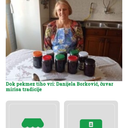
Dok pekmez tiho vri: Danijela Borković, čuvar
mirisa tradicije