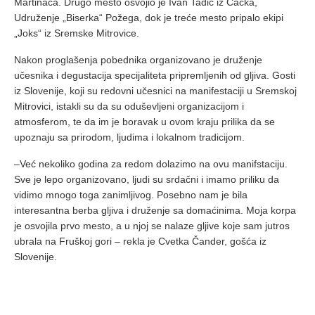
Martinaca. Drugo mesto osvojio je Ivan Tadić iz Čačka,
Udruženje „Biserka“ Požega, dok je treće mesto pripalo ekipi
„Joks“ iz Sremske Mitrovice.
Nakon proglašenja pobednika organizovano je druženje
učesnika i degustacija specijaliteta pripremljenih od gljiva. Gosti
iz Slovenije, koji su redovni učesnici na manifestaciji u Sremskoj
Mitrovici, istakli su da su oduševljeni organizacijom i
atmosferom, te da im je boravak u ovom kraju prilika da se
upoznaju sa prirodom, ljudima i lokalnom tradicijom.
–Već nekoliko godina za redom dolazimo na ovu manifstaciju.
Sve je lepo organizovano, ljudi su srdačni i imamo priliku da
vidimo mnogo toga zanimljivog. Posebno nam je bila
interesantna berba gljiva i druženje sa domaćinima. Moja korpa
je osvojila prvo mesto, a u njoj se nalaze gljive koje sam jutros
ubrala na Fruškoj gori – rekla je Cvetka Čander, gošća iz
Slovenije.