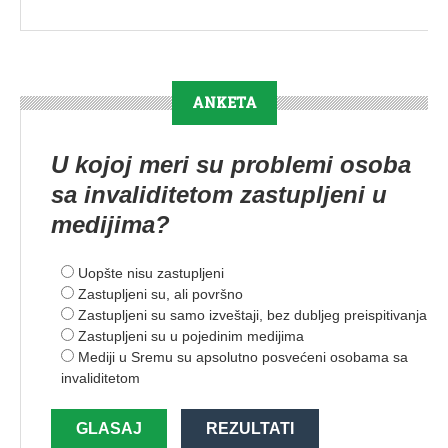
ANKETA
U kojoj meri su problemi osoba
sa invaliditetom zastupljeni u
medijima?
Uopšte nisu zastupljeni
Zastupljeni su, ali površno
Zastupljeni su samo izveštaji, bez dubljeg preispitivanja
Zastupljeni su u pojedinim medijima
Mediji u Sremu su apsolutno posvećeni osobama sa
invaliditetom
GLASAJ
REZULTATI