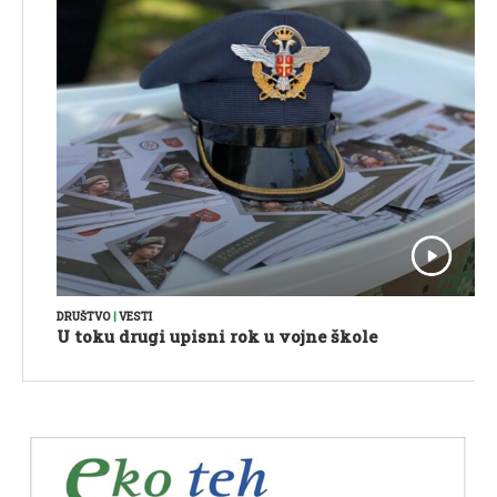
DRUŠTVO
|
VESTI
U toku drugi upisni rok u vojne škole