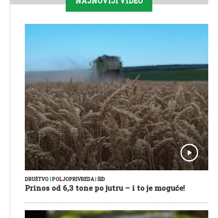
NAJNOVIJI VIDEO
DRUŠTVO
|
POLJOPRIVREDA
|
ŠID
Prinos od 6,3 tone po jutru – i to je moguće!