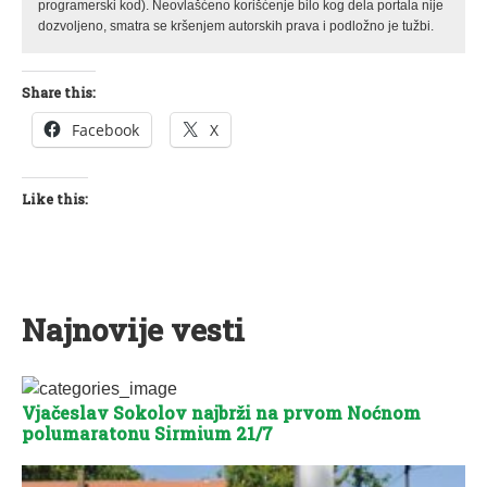
programerski kod). Neovlašćeno korišćenje bilo kog dela portala nije
dozvoljeno, smatra se kršenjem autorskih prava i podložno je tužbi.
Share this:
Facebook
X
Like this:
Najnovije vesti
Vjačeslav Sokolov najbrži na prvom Noćnom
polumaratonu Sirmium 21/7