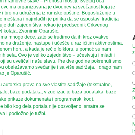
m hramovne slave – Prenosa moštiju Svetog oca
trovcima organizovana je dvodnevna svečanost koja je
 i brojna udruženja iz rumske opštine. Bogosluženje u
je meštana i najmlađih je prilika da se uspostavi tradicija
guje duh zajedništva, rekao je predsednik Crkvenog
ikolaja, Zvonimir Oparušić.
nema mnogo dece, zato se trudimo da ih kroz ovakve
 na druženje, nastupe i učešće u različitim aktivnostima.
U
enom horu, a kada je reč o folkloru, u pomoć su nam
z
kolnih sela. Ovo je veliko zajedništvo – učestvuju i mladi i
i koji su uveličali našu slavu. Pre dve godine pokrenuli smo
vu obeležavamo svečanije i sa više sadržaja, i drago nam
kao je Oparušić.
autorska prava na sve vlastite sadržaje (tekstualne,
Z
ijale, baze podataka, vizuelizacije baza podataka, baze
p
ske prikaze dokumenata i programerski kod).
 bilo kog dela portala nije dozvoljeno, smatra se
a i podložno je tužbi.
M
i