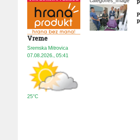
p
P
p
Vreme
Sremska Mitrovica
07.08.2026., 05:41
25°C