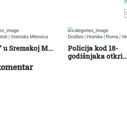
P
esti
|
Sremska Mitrovica
Društvo
|
Hronika
|
Ruma
|
Ve
“ u Sremskoj M...
Policija kod 18-
godišnjaka otkri..
komentar