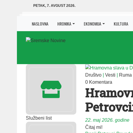
PETAK, 7. AVGUST 2026.
NASLOVNA
HRONIKA
EKONOMIJA
KULTURA
Društvo
|
Vesti
|
Ruma
0 Komentara
Hramovn
Petrovc
Službeni list
22. maj 2026. godine
Čitaj mi!