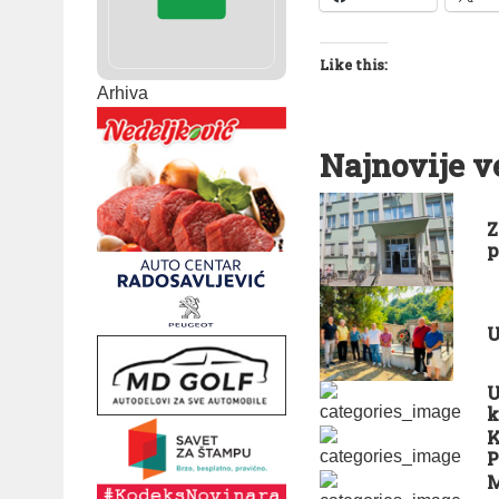
Like this:
Arhiva
Najnovije v
Z
p
U
U
k
K
P
M