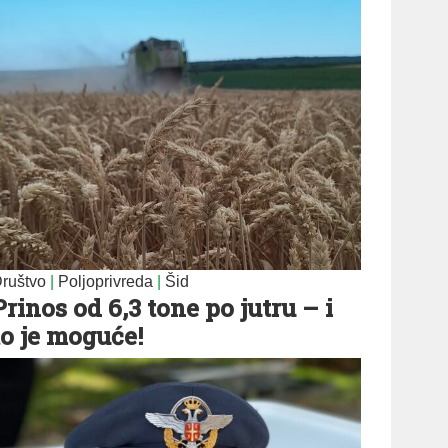
ruštvo
|
Poljoprivreda
|
Šid
Prinos od 6,3 tone po jutru – i
to je moguće!