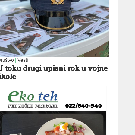
ruštvo
|
Vesti
U toku drugi upisni rok u vojne
škole