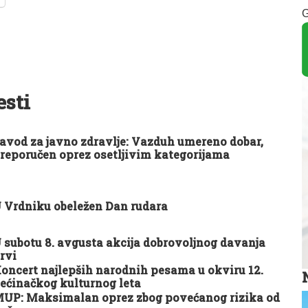
G
esti
avod za javno zdravlje: Vazduh umereno dobar,
reporučen oprez osetljivim kategorijama
 Vrdniku obeležen Dan rudara
 subotu 8. avgusta akcija dobrovoljnog davanja
rvi
oncert najlepših narodnih pesama u okviru 12.
ećinačkog kulturnog leta
UP: Maksimalan oprez zbog povećanog rizika od