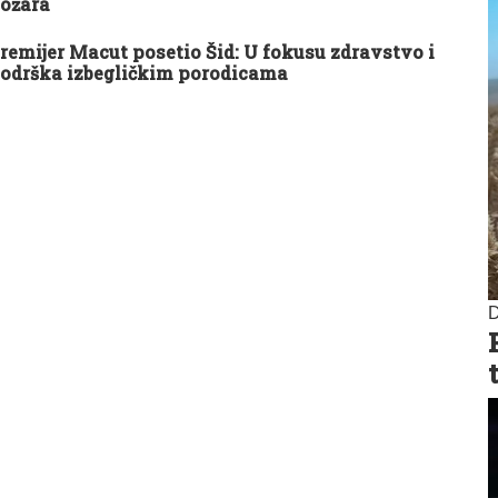
ožara
remijer Macut posetio Šid: U fokusu zdravstvo i
odrška izbegličkim porodicama
D