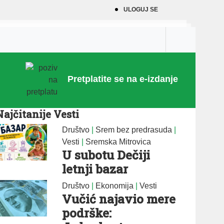
ULOGUJ SE
Pretplatite se na e-izdanje
Najčitanije Vesti
Društvo
|
Srem bez predrasuda
|
Vesti
|
Sremska Mitrovica
U subotu Dečiji
letnji bazar
Društvo
|
Ekonomija
|
Vesti
Vučić najavio mere
podrške: