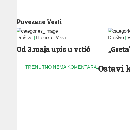
Povezane Vesti
Društvo
|
Hronika
|
Vesti
Društvo
|
V
Od 3.maja upis u vrtić
„Greta
Ostavi 
TRENUTNO NEMA KOMENTARA.