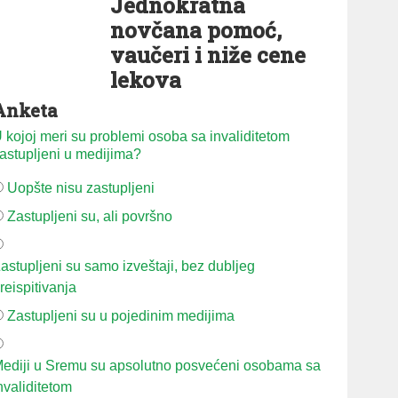
Jednokratna
novčana pomoć,
vaučeri i niže cene
lekova
Anketa
 kojoj meri su problemi osoba sa invaliditetom
astupljeni u medijima?
Uopšte nisu zastupljeni
Zastupljeni su, ali površno
astupljeni su samo izveštaji, bez dubljeg
reispitivanja
Zastupljeni su u pojedinim medijima
ediji u Sremu su apsolutno posvećeni osobama sa
nvaliditetom