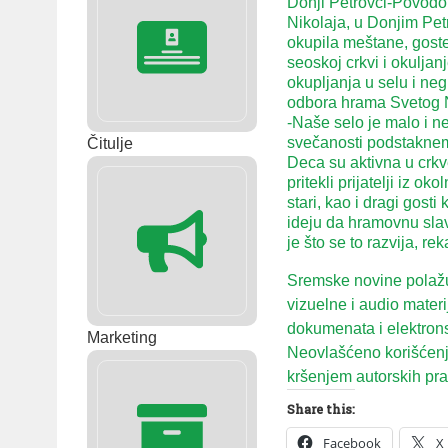
Donji Petrovci-Povodo
Nikolaja, u Donjim Pe
okupila meštane, goste
seoskoj crkvi i okuljan
okupljanja u selu i ne
odbora hrama Svetog N
-Naše selo je malo i 
svečanosti podstaknemo
Čitulje
Deca su aktivna u crkv
pritekli prijatelji iz o
stari, kao i dragi gost
ideju da hramovnu sla
je što se to razvija, re
Sremske novine polažu 
vizuelne i audio mater
dokumenata i elektron
Marketing
Neovlašćeno korišćenje
kršenjem autorskih prav
Share this:
Facebook
X