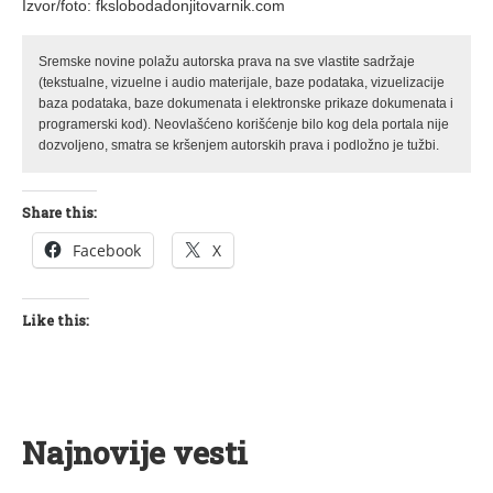
Izvor/foto: fkslobodadonjitovarnik.com
Sremske novine polažu autorska prava na sve vlastite sadržaje
(tekstualne, vizuelne i audio materijale, baze podataka, vizuelizacije
baza podataka, baze dokumenata i elektronske prikaze dokumenata i
programerski kod). Neovlašćeno korišćenje bilo kog dela portala nije
dozvoljeno, smatra se kršenjem autorskih prava i podložno je tužbi.
Share this:
Facebook
X
Like this:
Najnovije vesti