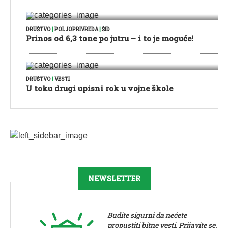
DRUŠTVO
|
POLJOPRIVREDA
|
ŠID
Prinos od 6,3 tone po jutru – i to je moguće!
DRUŠTVO
|
VESTI
U toku drugi upisni rok u vojne škole
NEWSLETTER
Budite sigurni da nećete
propustiti bitne vesti. Prijavite se.