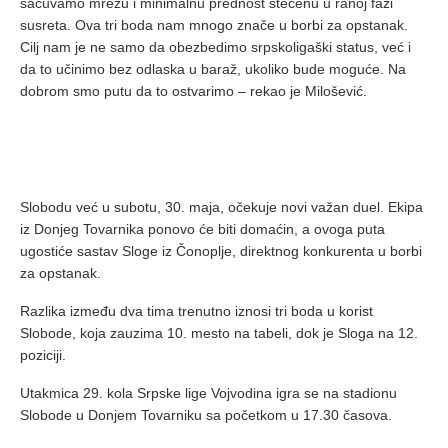
sačuvamo mrežu i minimalnu prednost stečenu u ranoj fazi
susreta. Ova tri boda nam mnogo znače u borbi za opstanak.
Cilj nam je ne samo da obezbedimo srpskoligaški status, već i
da to učinimo bez odlaska u baraž, ukoliko bude moguće. Na
dobrom smo putu da to ostvarimo – rekao je Milošević.
Slobodu već u subotu, 30. maja, očekuje novi važan duel. Ekipa
iz Donjeg Tovarnika ponovo će biti domaćin, a ovoga puta
ugostiće sastav Sloge iz Čonoplje, direktnog konkurenta u borbi
za opstanak.
Razlika između dva tima trenutno iznosi tri boda u korist
Slobode, koja zauzima 10. mesto na tabeli, dok je Sloga na 12.
poziciji.
Utakmica 29. kola Srpske lige Vojvodina igra se na stadionu
Slobode u Donjem Tovarniku sa početkom u 17.30 časova.