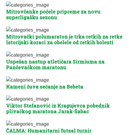
Mitrovčanke počele pripreme za novu
superligašku sezonu
Mitrovački polumaraton je trka retkih za retke
Istorijski koraci za obelele od retkih bolesti
Uspešan nastup atletičara Sirmiuma na
Pančevačkom maratonu
Kameni čuva sećanje na Bebeta
Viktor Stefanović iz Kragujevca pobednik
plivačkog maratona Jarak-Šabac
ČALMA: Humanitarni futsal turnir