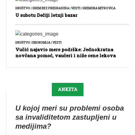
DRUŠTVO
|
SREM BEZ PREDRASUDA
|
VESTI
|
SREMSKA MITROVICA
U subotu Dečiji letnji bazar
DRUŠTVO
|
EKONOMIJA
|
VESTI
Vučić najavio mere podrške: Jednokratna
novčana pomoć, vaučeri i niže cene lekova
ANKETA
U kojoj meri su problemi osoba
sa invaliditetom zastupljeni u
medijima?