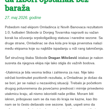
baraža
27. maj 2026. godine
Pobedom nad ekipom Omladinca iz Novih Banovaca rezultatom
1:0, fudbaleri Slobode iz Donjeg Tovarnika napravili su važan
korak ka očuvanju srpskoligaškog statusa i naredne sezone. Sa
druge strane, Omladinac se dva kola pre kraja prvenstva nalazi
među ekipama koje su najbliže ispadanju u niži rang takmičenja.
Šef stručnog štaba Slobode
Dragan Milošević
istakao je nakon
susreta da njegova ekipa nije lako stigla do važnih bodova.
-Utakmica je bila veoma teška i zahtevna za nas. Nije lako
održati kontinuitet pozitivnih rezultata, a Omladinac je došao da
se bori, jer se nalazi u nezavidnoj situaciji. Trebalo je početkom
drugog poluvremena da povećamo prednost i mirnije privedemo
utakmicu kraju, ali nismo iskoristili naše prilike. Moram biti
iskren, pribojavao sam se da nas do kraja ne kazne, kao što
nam se to često dešavalo ove sezone. Ipak, uspeli smo da