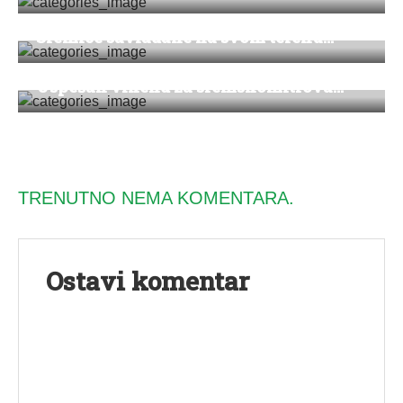
Sremice savladane na svom terenu...
SPORT
Uspešan vikend za sremskomitrova...
TRENUTNO NEMA KOMENTARA.
Ostavi komentar