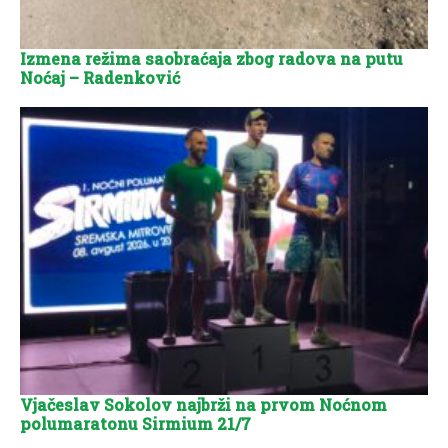
Izmena režima saobraćaja zbog radova na putu
Noćaj – Radenković
Vjačeslav Sokolov najbrži na prvom Noćnom
polumaratonu Sirmium 21/7