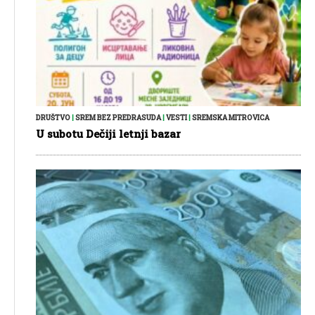
DRUŠTVO
|
SREM BEZ PREDRASUDA
|
VESTI
|
SREMSKA MITROVICA
U subotu Dečiji letnji bazar