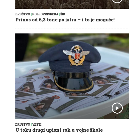
DRUŠTVO
|
POLJOPRIVREDA
|
ŠID
Prinos od 6,3 tone po jutru – i to je moguće!
DRUŠTVO
|
VESTI
U toku drugi upisni rok u vojne škole