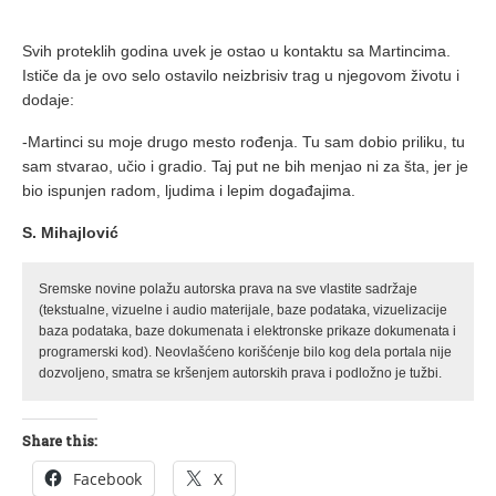
Svih proteklih godina uvek je ostao u kontaktu sa Martincima.
Ističe da je ovo selo ostavilo neizbrisiv trag u njegovom životu i
dodaje:
-Martinci su moje drugo mesto rođenja. Tu sam dobio priliku, tu
sam stvarao, učio i gradio. Taj put ne bih menjao ni za šta, jer je
bio ispunjen radom, ljudima i lepim događajima.
S. Mihajlović
Sremske novine polažu autorska prava na sve vlastite sadržaje
(tekstualne, vizuelne i audio materijale, baze podataka, vizuelizacije
baza podataka, baze dokumenata i elektronske prikaze dokumenata i
programerski kod). Neovlašćeno korišćenje bilo kog dela portala nije
dozvoljeno, smatra se kršenjem autorskih prava i podložno je tužbi.
Share this:
Facebook
X