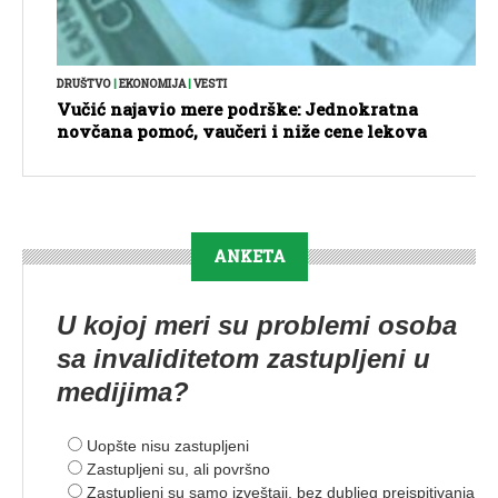
DRUŠTVO
|
EKONOMIJA
|
VESTI
Vučić najavio mere podrške: Jednokratna
novčana pomoć, vaučeri i niže cene lekova
ANKETA
U kojoj meri su problemi osoba
sa invaliditetom zastupljeni u
medijima?
Uopšte nisu zastupljeni
Zastupljeni su, ali površno
Zastupljeni su samo izveštaji, bez dubljeg preispitivanja