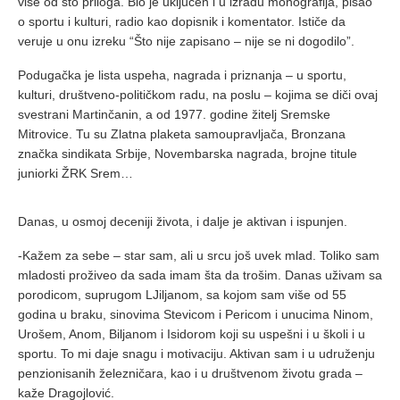
više od sto priloga. Bio je uključen i u izradu monografija, pisao
o sportu i kulturi, radio kao dopisnik i komentator. Ističe da
veruje u onu izreku “Što nije zapisano – nije se ni dogodilo”.
Podugačka je lista uspeha, nagrada i priznanja – u sportu,
kulturi, društveno-političkom radu, na poslu – kojima se diči ovaj
svestrani Martinčanin, a od 1977. godine žitelj Sremske
Mitrovice. Tu su Zlatna plaketa samoupravljača, Bronzana
značka sindikata Srbije, Novembarska nagrada, brojne titule
juniorki ŽRK Srem…
Danas, u osmoj deceniji života, i dalje je aktivan i ispunjen.
-Kažem za sebe – star sam, ali u srcu još uvek mlad. Toliko sam
mladosti proživeo da sada imam šta da trošim. Danas uživam sa
porodicom, suprugom LJiljanom, sa kojom sam više od 55
godina u braku, sinovima Stevicom i Pericom i unucima Ninom,
Urošem, Anom, Biljanom i Isidorom koji su uspešni i u školi i u
sportu. To mi daje snagu i motivaciju. Aktivan sam i u udruženju
penzionisanih železničara, kao i u društvenom životu grada –
kaže Dragojlović.