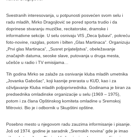
Svestranih interesovanja, u potpunosti posvećen svom selu i
radu mladih, Mirko Dragojlović se pored sporta trudio i da
doprinese stvaranju muzičke, recitatorske, dramske i
informativne sekcije. U selu osnivaju VIS „Deca ljubavi“, pokreću
foto-novine, razglas, potom i bilten „Glas Martinaca“. Organizuju
„Prvi glas Martinaca“, „Susret prijateljstva“, obeležavanje
značajnih datuma, seoske slave, putovanja u druga mesta,
učešće u radio i TV emisijama…
Tih godina Mirko se zalaže za osnivanje kluba mladih umetnika
„Jovanka Gabošac“, koji kasnije prerasta u KUD, kao i za
oživljavanje Kluba mladih poljoprivrednika. Godinama je biran za
predsednika omladinske organizacije u selu (1969 – 1975),
potom i za člana Opštinskog komiteta omladine u Sremskoj
Mitrovici. Bio je i odbornik u Skupštini opštine.
Posebno mesto u njegovom radu zauzima informisanje i pisanje.
Još od 1974. godine je saradnik „Sremskih novina“ gde je imao