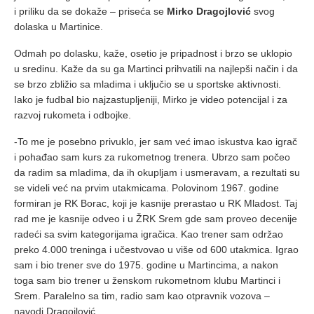
i priliku da se dokaže – priseća se
Mirko Dragojlović
svog
dolaska u Martinice.
Odmah po dolasku, kaže, osetio je pripadnost i brzo se uklopio
u sredinu. Kaže da su ga Martinci prihvatili na najlepši način i da
se brzo zbližio sa mladima i uključio se u sportske aktivnosti.
Iako je fudbal bio najzastupljeniji, Mirko je video potencijal i za
razvoj rukometa i odbojke.
-To me je posebno privuklo, jer sam već imao iskustva kao igrač
i pohađao sam kurs za rukometnog trenera. Ubrzo sam počeo
da radim sa mladima, da ih okupljam i usmeravam, a rezultati su
se videli već na prvim utakmicama. Polovinom 1967. godine
formiran je RK Borac, koji je kasnije prerastao u RK Mladost. Taj
rad me je kasnije odveo i u ŽRK Srem gde sam proveo decenije
radeći sa svim kategorijama igračica. Kao trener sam održao
preko 4.000 treninga i učestvovao u više od 600 utakmica. Igrao
sam i bio trener sve do 1975. godine u Martincima, a nakon
toga sam bio trener u ženskom rukometnom klubu Martinci i
Srem. Paralelno sa tim, radio sam kao otpravnik vozova –
navodi Dragojlović.