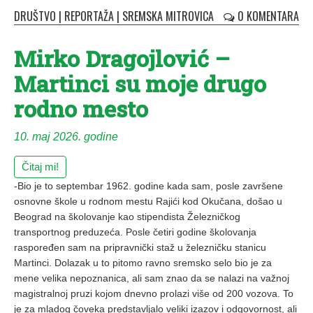
DRUŠTVO
|
REPORTAŽA
|
SREMSKA MITROVICA
0 KOMENTARA
Mirko Dragojlović –
Martinci su moje drugo
rodno mesto
10. maj 2026. godine
Čitaj mi!
-Bio je to septembar 1962. godine kada sam, posle završene
osnovne škole u rodnom mestu Rajići kod Okučana, došao u
Beograd na školovanje kao stipendista Železničkog
transportnog preduzeća. Posle četiri godine školovanja
raspoređen sam na pripravnički staž u železničku stanicu
Martinci. Dolazak u to pitomo ravno sremsko selo bio je za
mene velika nepoznanica, ali sam znao da se nalazi na važnoj
magistralnoj pruzi kojom dnevno prolazi više od 200 vozova. To
je za mladog čoveka predstavljalo veliki izazov i odgovornost, ali