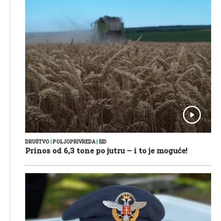
DRUŠTVO
|
POLJOPRIVREDA
|
ŠID
Prinos od 6,3 tone po jutru – i to je moguće!