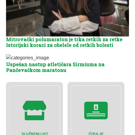
Mitrovački polumaraton je trka retkih za retke
Istorijski koraci za obelele od retkih bolesti
Uspešan nastup atletičara Sirmiuma na
Pančevačkom maratonu
SLUŽBENI LIST
ČITULJE