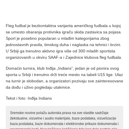
Fleg fudbal je bezkontaktna varijanta američkog fudbala u kojoj
se umesto obaranja protivnika igraču skida zastavica sa pojasa.
Sport je posebno popularan u mlađim kategorijama zbog
jednostavnih pravila, timskog duha i naglaska na tehnici i brzini.
U Srbiji ga trenutno aktivno igra više od 300 mladih sportista
organizovanih u okviru SAAF-a i Zajednice klubova fleg fudbala.
Domaćin turnira, klub Inđija „Indians“, jedan je od pionira ovog
sporta u Srbiji i trenutno drži treće mesto na tabeli U15 lige. Ulaz
na turnir je slobodan, a organizatori pozivaju sve zainteresovane
da dođu i uživo pogledaju utakmice.
Tekst i foto: Inđija Indians
Sremske novine polažu autorska prava na sve vlastite sadržaje
(tekstualne, vizuelne i audio materijale, baze podataka, vizuelizacije
baza podataka, baze dokumenata i elektronske prikaze dokumenata i