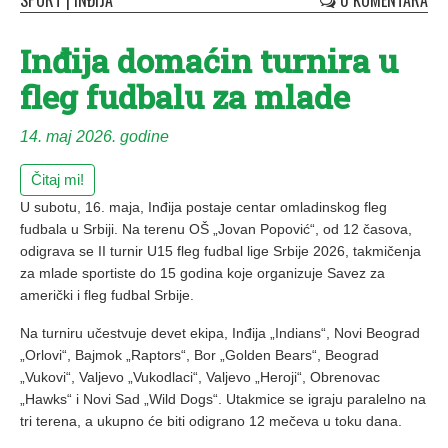
SPORT
|
INĐIJA
0 KOMENTARA
Inđija domaćin turnira u
fleg fudbalu za mlade
14. maj 2026. godine
Čitaj mi!
U subotu, 16. maja, Inđija postaje centar omladinskog fleg
fudbala u Srbiji. Na terenu OŠ „Jovan Popović“, od 12 časova,
odigrava se II turnir U15 fleg fudbal lige Srbije 2026, takmičenja
za mlade sportiste do 15 godina koje organizuje Savez za
američki i fleg fudbal Srbije.
Na turniru učestvuje devet ekipa, Inđija „Indians“, Novi Beograd
„Orlovi“, Bajmok „Raptors“, Bor „Golden Bears“, Beograd
„Vukovi“, Valjevo „Vukodlaci“, Valjevo „Heroji“, Obrenovac
„Hawks“ i Novi Sad „Wild Dogs“. Utakmice se igraju paralelno na
tri terena, a ukupno će biti odigrano 12 mečeva u toku dana.