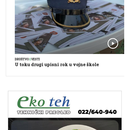
DRUŠTVO
|
VESTI
U toku drugi upisni rok u vojne škole