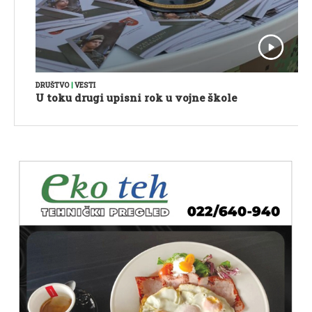
DRUŠTVO
|
VESTI
U toku drugi upisni rok u vojne škole