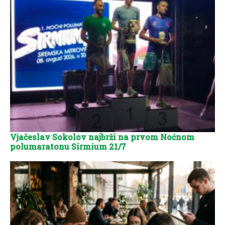
Vjačeslav Sokolov najbrži na prvom Noćnom
polumaratonu Sirmium 21/7