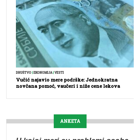
DRUŠTVO
|
EKONOMIJA
|
VESTI
Vučić najavio mere podrške: Jednokratna
novčana pomoć, vaučeri i niže cene lekova
ANKETA