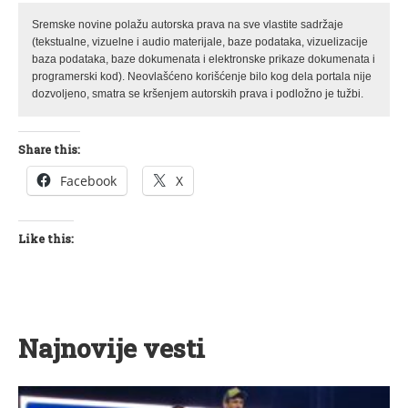
Sremske novine polažu autorska prava na sve vlastite sadržaje
(tekstualne, vizuelne i audio materijale, baze podataka, vizuelizacije
baza podataka, baze dokumenata i elektronske prikaze dokumenata i
programerski kod). Neovlašćeno korišćenje bilo kog dela portala nije
dozvoljeno, smatra se kršenjem autorskih prava i podložno je tužbi.
Share this:
Facebook
X
Like this:
Najnovije vesti