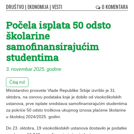
DRUŠTVO
|
EKONOMIJA
|
VESTI
0 KOMENTARA
Počela isplata 50 odsto
školarine
samofinansirajućim
studentima
3. novembar 2025. godine
Čitaj mi!
Ministarstvo prosvete Vlade Republike Srbije izvršilo je 31.
oktobra, na osnovu podataka koje je dobilo od visokoškolskih
ustanova, prve isplate sredstava samofinansirajućim studentima
za pokriće 50 odsto troškova ukupnog iznosa plaćene školarine
u školskoj 2024/2025. godini.
Do 23. oktobra, 19 visokoškolskih ustanova dostavilo je podatke