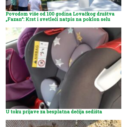
Povodom više od 100 godina Lovačkog društva
„Fazan“: Krst i svetleći natpis na poklon selu
U toku prijave za besplatna dečija sedišta