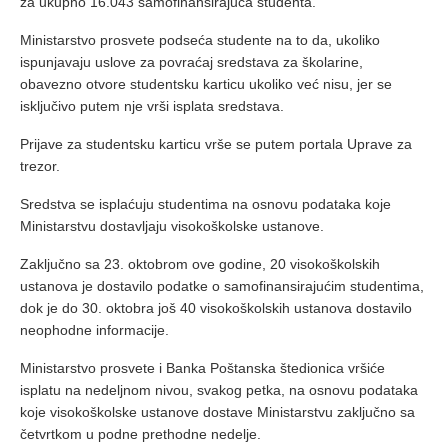
za ukupno 16.043 samofinansirajuća studenta.
Ministarstvo prosvete podseća studente na to da, ukoliko
ispunjavaju uslove za povraćaj sredstava za školarine,
obavezno otvore studentsku karticu ukoliko već nisu, jer se
isključivo putem nje vrši isplata sredstava.
Prijave za studentsku karticu vrše se putem portala Uprave za
trezor.
Sredstva se isplaćuju studentima na osnovu podataka koje
Ministarstvu dostavljaju visokoškolske ustanove.
Zaključno sa 23. oktobrom ove godine, 20 visokoškolskih
ustanova je dostavilo podatke o samofinansirajućim studentima,
dok je do 30. oktobra još 40 visokoškolskih ustanova dostavilo
neophodne informacije.
Ministarstvo prosvete i Banka Poštanska štedionica vršiće
isplatu na nedeljnom nivou, svakog petka, na osnovu podataka
koje visokoškolske ustanove dostave Ministarstvu zaključno sa
četvrtkom u podne prethodne nedelje.