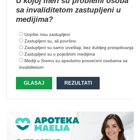
U kojoj meri su problemi osoba
sa invaliditetom zastupljeni u
medijima?
Uopšte nisu zastupljeni
Zastupljeni su, ali površno
Zastupljeni su samo izveštaji, bez dubljeg preispitivanja
Zastupljeni su u pojedinim medijima
Mediji u Sremu su apsolutno posvećeni osobama sa
invaliditetom
GLASAJ
REZULTATI