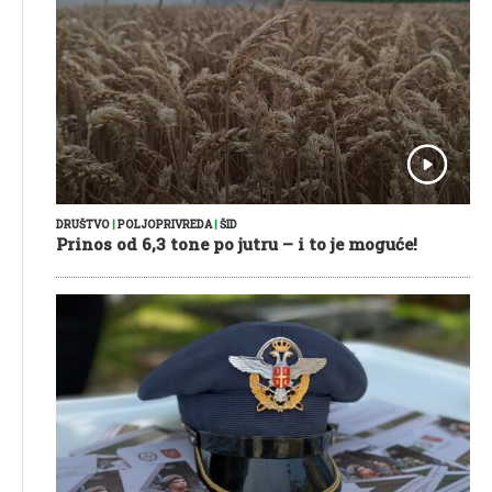
DRUŠTVO
|
POLJOPRIVREDA
|
ŠID
Prinos od 6,3 tone po jutru – i to je moguće!