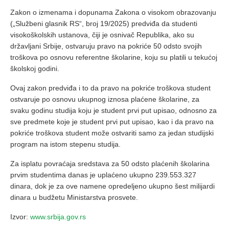
Zakon o izmenama i dopunama Zakona o visokom obrazovanju
(„Službeni glasnik RS“, broj 19/2025) predviđa da studenti
visokoškolskih ustanova, čiji je osnivač Republika, ako su
državljani Srbije, ostvaruju pravo na pokriće 50 odsto svojih
troškova po osnovu referentne školarine, koju su platili u tekućoj
školskoj godini.
Ovaj zakon predviđa i to da pravo na pokriće troškova student
ostvaruje po osnovu ukupnog iznosa plaćene školarine, za
svaku godinu studija koju je student prvi put upisao, odnosno za
sve predmete koje je student prvi put upisao, kao i da pravo na
pokriće troškova student može ostvariti samo za jedan studijski
program na istom stepenu studija.
Za isplatu povraćaja sredstava za 50 odsto plaćenih školarina
prvim studentima danas je uplaćeno ukupno 239.553.327
dinara, dok je za ove namene opredeljeno ukupno šest milijardi
dinara u budžetu Ministarstva prosvete.
Izvor:
www.srbija.gov.rs