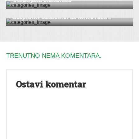
Umanjena članarina
DRUŠTVO
|
SREMSKA MITROVICA
Besplatni udžbenici za mitrovačk...
TRENUTNO NEMA KOMENTARA.
Ostavi komentar