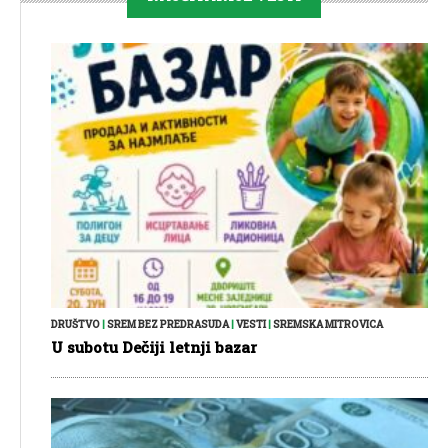
DRUŠTVO
|
SREM BEZ PREDRASUDA
|
VESTI
|
SREMSKA MITROVICA
U subotu Dečiji letnji bazar