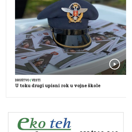
DRUŠTVO
|
VESTI
U toku drugi upisni rok u vojne škole