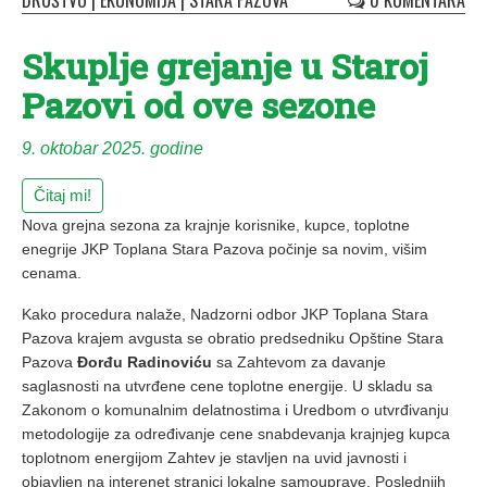
DRUŠTVO
|
EKONOMIJA
|
STARA PAZOVA
0 KOMENTARA
Skuplje grejanje u Staroj
Pazovi od ove sezone
9. oktobar 2025. godine
Čitaj mi!
Nova grejna sezona za krajnje korisnike, kupce, toplotne
enegrije JKP Toplana Stara Pazova počinje sa novim, višim
cenama.
Kako procedura nalaže, Nadzorni odbor JKP Toplana Stara
Pazova krajem avgusta se obratio predsedniku Opštine Stara
Pazova
Đorđu Radinoviću
sa Zahtevom za davanje
saglasnosti na utvrđene cene toplotne energije. U skladu sa
Zakonom o komunalnim delatnostima i Uredbom o utvrđivanju
metodologije za određivanje cene snabdevanja krajnjeg kupca
toplotnom energijom Zahtev je stavljen na uvid javnosti i
objavljen na interenet stranici lokalne samouprave. Poslednjih