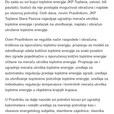
Do sada su svi kupci toplotne energije JKP Toplana, ustvari, bili
paušalci, budući da nije postojala mogućnost obračuna i naplate
po stvarnoj potrošnji. Ovih dana, novim Pravilnikom, JKP
Toplana Stara Pazova najavljuje ugradnju merača utroška
toplotne energije i prelazak na utvrđivanje, naplatu i obračun
utrošene toplotne energije.
Ovim Pravilnikom se reguliše način raspodele i obračuna
troškova za isporučenu toplotnu energiju, propisuju se modeli za
određivanje udela količine toplotne energije za svaki posebni
deo zgrade pojedinačno u isporučenoj količini toplotne energije
očitane na meraču utroška toplotne energije. Propisuje se i
ugradnja merača utroška toplotne energije, uređaja za
automatsku regulaciju predaje toplotne energije zgradi, uređaja
za utvrđivanje sopstvene potrošnje toplotne energije, uređaja za
individualnu regulaciju temperature i kontrolnih merača utroška
toplotne energije u objektima krajnjih kupaca.
U Pravilniku se dalje navode svi potrebni koraci pri ugradnji
kalorimetara i ostalih uređaja za merenje potrošnje kao i
obaveze energetskog subjekta, stambene zajednice, vlasnika