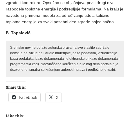
zgrade i kontrolora. Opsežno se objašnjava prvi i drugi nivo
raspodele toplotne energije i potkrepljuje formulama. Na kraju je
navedena primena modela za određivanje udela količine
toplotne energije za svaki posebni deo zgrade pojedinačno.
B. Topalović
Sremske novine polažu autorska prava na sve vlastite sadržaje
(tekstualne, vizuelne i audio materijale, baze podataka, vizuelizacije
baza podataka, baze dokumenata i elektronske prikaze dokumenata i
programerski kod). Neovlašćeno korišćenje bilo kog dela portala nije
dozvoljeno, smatra se kršenjem autorskih prava i podložno je tužbi.
Share this:
Facebook
X
Like this: