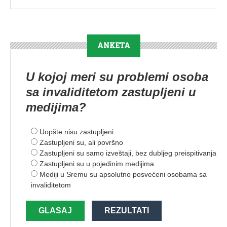
ANKETA
U kojoj meri su problemi osoba
sa invaliditetom zastupljeni u
medijima?
Uopšte nisu zastupljeni
Zastupljeni su, ali površno
Zastupljeni su samo izveštaji, bez dubljeg preispitivanja
Zastupljeni su u pojedinim medijima
Mediji u Sremu su apsolutno posvećeni osobama sa
invaliditetom
GLASAJ
REZULTATI