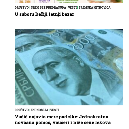
DRUŠTVO
|
SREM BEZ PREDRASUDA
|
VESTI
|
SREMSKA MITROVICA
U subotu Dečiji letnji bazar
DRUŠTVO
|
EKONOMIJA
|
VESTI
Vučić najavio mere podrške: Jednokratna
novčana pomoć, vaučeri i niže cene lekova