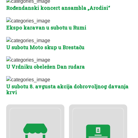
Rođendanski koncert ansambla „Arodisi“
Ekspo karavan u subotu u Rumi
U subotu Moto skup u Brestaču
U Vrdniku obeležen Dan rudara
U subotu 8. avgusta akcija dobrovoljnog davanja
krvi