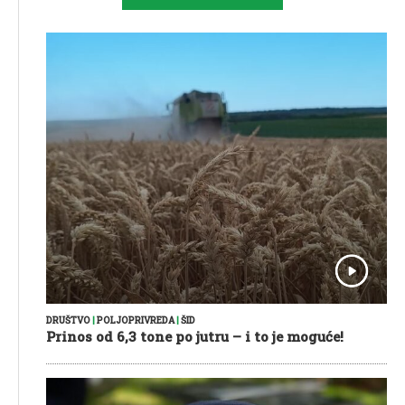
DRUŠTVO
|
POLJOPRIVREDA
|
ŠID
Prinos od 6,3 tone po jutru – i to je moguće!