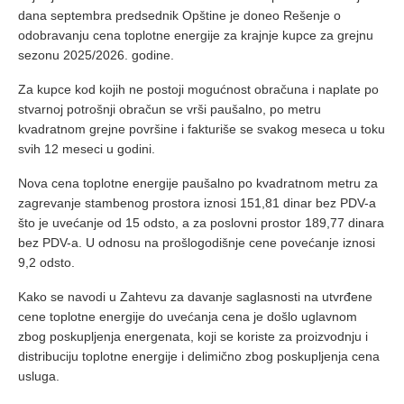
dana septembra predsednik Opštine je doneo Rešenje o
odobravanju cena toplotne energije za krajnje kupce za grejnu
sezonu 2025/2026. godine.
Za kupce kod kojih ne postoji mogućnost obračuna i naplate po
stvarnoj potrošnji obračun se vrši paušalno, po metru
kvadratnom grejne površine i fakturiše se svakog meseca u toku
svih 12 meseci u godini.
Nova cena toplotne energije paušalno po kvadratnom metru za
zagrevanje stambenog prostora iznosi 151,81 dinar bez PDV-a
što je uvećanje od 15 odsto, a za poslovni prostor 189,77 dinara
bez PDV-a. U odnosu na prošlogodišnje cene povećanje iznosi
9,2 odsto.
Kako se navodi u Zahtevu za davanje saglasnosti na utvrđene
cene toplotne energije do uvećanja cena je došlo uglavnom
zbog poskupljenja energenata, koji se koriste za proizvodnju i
distribuciju toplotne energije i delimično zbog poskupljenja cena
usluga.