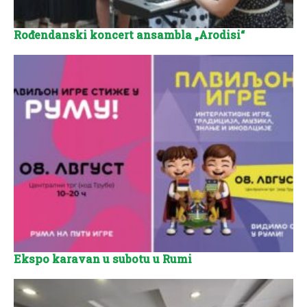
Rođendanski koncert ansambla „Arodisi“
Ekspo karavan u subotu u Rumi