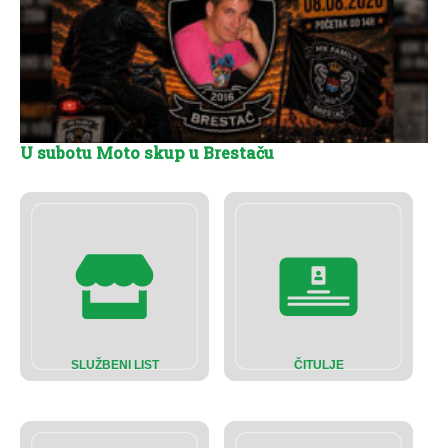
U subotu Moto skup u Brestaču
SLUŽBENI LIST
ČITULJE