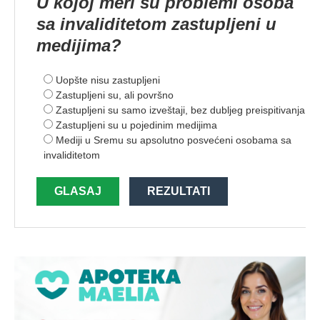
U kojoj meri su problemi osoba
sa invaliditetom zastupljeni u
medijima?
Uopšte nisu zastupljeni
Zastupljeni su, ali površno
Zastupljeni su samo izveštaji, bez dubljeg preispitivanja
Zastupljeni su u pojedinim medijima
Mediji u Sremu su apsolutno posvećeni osobama sa
invaliditetom
GLASAJ
REZULTATI