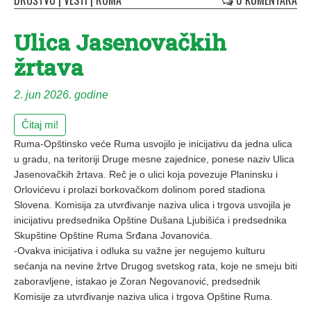
DRUŠTVO
|
VESTI
|
RUMA
0 KOMENTARA
Ulica Jasenovačkih
žrtava
2. jun 2026. godine
Čitaj mi!
Ruma-Opštinsko veće Ruma usvojilo je inicijativu da jedna ulica
u gradu, na teritoriji Druge mesne zajednice, ponese naziv Ulica
Jasenovačkih žrtava. Reč je o ulici koja povezuje Planinsku i
Orlovićevu i prolazi borkovačkom dolinom pored stadiona
Slovena. Komisija za utvrđivanje naziva ulica i trgova usvojila je
inicijativu predsednika Opštine Dušana Ljubišića i predsednika
Skupštine Opštine Ruma Srđana Jovanovića.
-Ovakva inicijativa i odluka su važne jer negujemo kulturu
sećanja na nevine žrtve Drugog svetskog rata, koje ne smeju biti
zaboravljene, istakao je Zoran Negovanović, predsednik
Komisije za utvrđivanje naziva ulica i trgova Opštine Ruma.