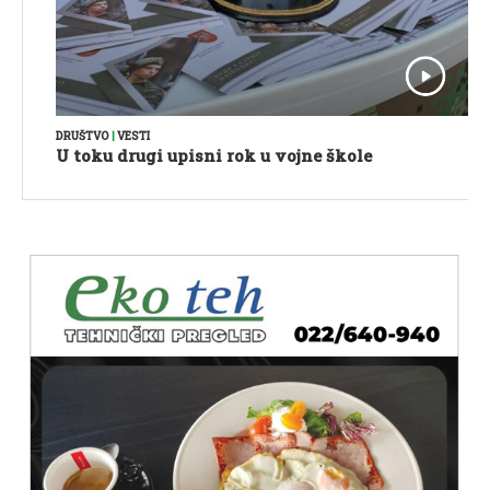
DRUŠTVO
|
VESTI
U toku drugi upisni rok u vojne škole