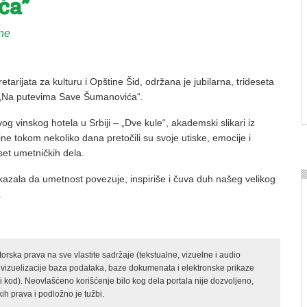
ća”
ine
tarijata za kulturu i Opštine Šid, održana je jubilarna, trideseta
a „Na putevima Save Šumanovića“.
g vinskog hotela u Srbiji – „Dve kule“, akademski slikari iz
ine tokom nekoliko dana pretočili su svoje utiske, emocije i
set umetničkih dela.
kazala da umetnost povezuje, inspiriše i čuva duh našeg velikog
.
rska prava na sve vlastite sadržaje (tekstualne, vizuelne i audio
 vizuelizacije baza podataka, baze dokumenata i elektronske prikaze
kod). Neovlašćeno korišćenje bilo kog dela portala nije dozvoljeno,
ih prava i podložno je tužbi.