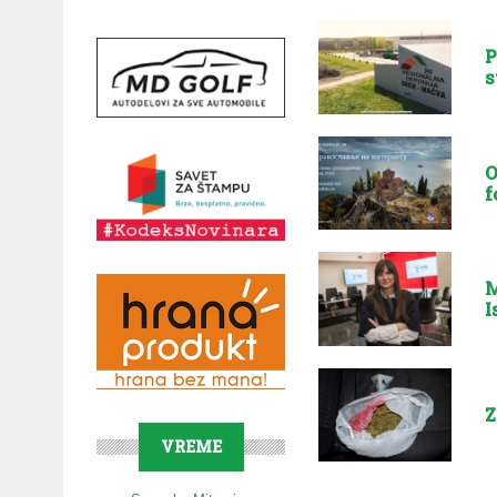
P
s
O
f
M
I
Z
VREME