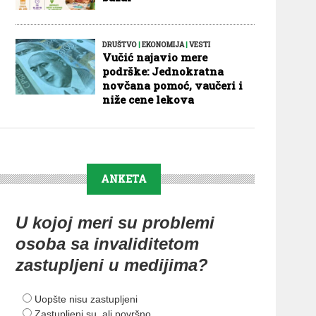
DRUŠTVO
|
EKONOMIJA
|
VESTI
Vučić najavio mere
podrške: Jednokratna
novčana pomoć, vaučeri i
niže cene lekova
ANKETA
U kojoj meri su problemi
osoba sa invaliditetom
zastupljeni u medijima?
Uopšte nisu zastupljeni
Zastupljeni su, ali površno