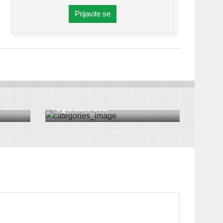
Prijavite se
DRUŠTVO
|
VESTI
|
ŠID
Svečano obeležen dan
Opštine Šid