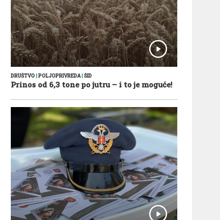
DRUŠTVO
|
POLJOPRIVREDA
|
ŠID
Prinos od 6,3 tone po jutru – i to je moguće!