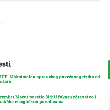
esti
UP: Maksimalan oprez zbog povećanog rizika od
ožara
remijer Macut posetio Šid: U fokusu zdravstvo i
odrška izbegličkim porodicama