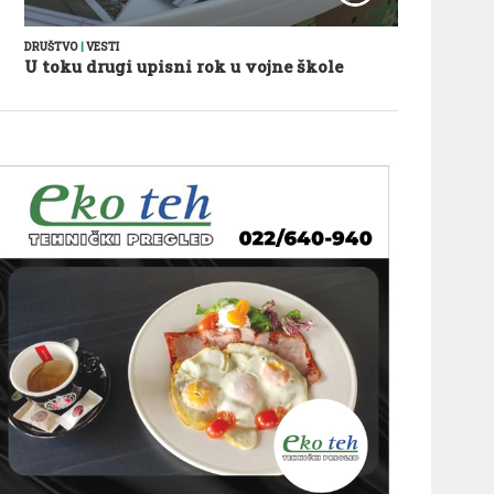
DRUŠTVO
|
VESTI
U toku drugi upisni rok u vojne škole