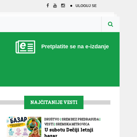
ULOGUJ SE
Pretplatite se na e-izdanje
NAJČITANIJE VESTI
DRUŠTVO
|
SREM BEZ PREDRASUDA
|
VESTI
|
SREMSKA MITROVICA
U subotu Dečiji letnji
bazar