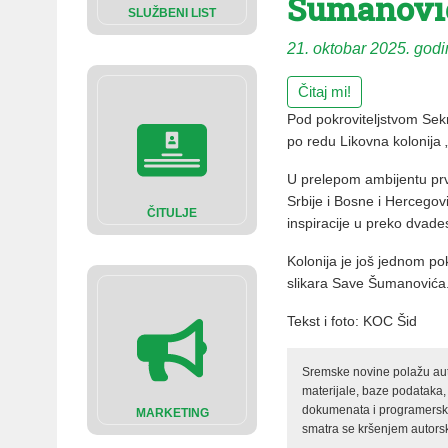
Šumanovi
SLUŽBENI LIST
21. oktobar 2025. god
Čitaj mi!
Pod pokroviteljstvom Sekre
po redu Likovna kolonij
U prelepom ambijentu prvo
Srbije i Bosne i Hercegov
ČITULJE
inspiracije u preko dvade
Kolonija je još jednom po
slikara Save Šumanovića
Tekst i foto: KOC Šid
Sremske novine polažu auto
materijale, baze podataka,
dokumenata i programerski 
MARKETING
smatra se kršenjem autorsk