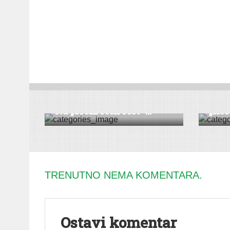
KULTURA
|
VESTI
KULTUR
Nac
Na „Srem folk fest“ ...
„Kol
TRENUTNO NEMA KOMENTARA.
Ostavi komentar