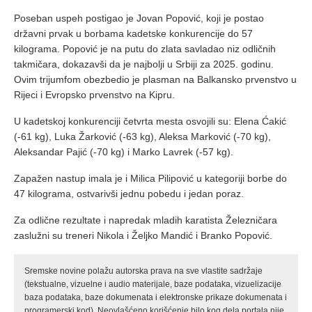
Poseban uspeh postigao je Jovan Popović, koji je postao
državni prvak u borbama kadetske konkurencije do 57
kilograma. Popović je na putu do zlata savladao niz odličnih
takmičara, dokazavši da je najbolji u Srbiji za 2025. godinu.
Ovim trijumfom obezbedio je plasman na Balkansko prvenstvo u
Rijeci i Evropsko prvenstvo na Kipru.
U kadetskoj konkurenciji četvrta mesta osvojili su: Elena Ćakić
(-61 kg), Luka Žarković (-63 kg), Aleksa Marković (-70 kg),
Aleksandar Pajić (-70 kg) i Marko Lavrek (-57 kg).
Zapažen nastup imala je i Milica Pilipović u kategoriji borbe do
47 kilograma, ostvarivši jednu pobedu i jedan poraz.
Za odlične rezultate i napredak mladih karatista Železničara
zaslužni su treneri Nikola i Željko Mandić i Branko Popović.
Sremske novine polažu autorska prava na sve vlastite sadržaje
(tekstualne, vizuelne i audio materijale, baze podataka, vizuelizacije
baza podataka, baze dokumenata i elektronske prikaze dokumenata i
programerski kod). Neovlašćeno korišćenje bilo kog dela portala nije