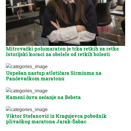
Mitrovački polumaraton je trka retkih za retke
Istorijski koraci za obelele od retkih bolesti
Uspešan nastup atletičara Sirmiuma na
Pančevačkom maratonu
Kameni čuva sećanje na Bebeta
Viktor Stefanović iz Kragujevca pobednik
plivačkog maratona Jarak-Šabac