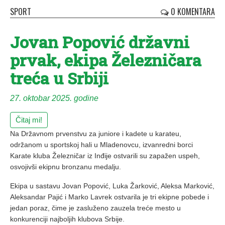
SPORT
0 KOMENTARA
Jovan Popović državni
prvak, ekipa Železničara
treća u Srbiji
27. oktobar 2025. godine
Čitaj mi!
Na Državnom prvenstvu za juniore i kadete u karateu,
održanom u sportskoj hali u Mladenovcu, izvanredni borci
Karate kluba Železničar iz Inđije ostvarili su zapažen uspeh,
osvojivši ekipnu bronzanu medalju.
Ekipa u sastavu Jovan Popović, Luka Žarković, Aleksa Marković,
Aleksandar Pajić i Marko Lavrek ostvarila je tri ekipne pobede i
jedan poraz, čime je zasluženo zauzela treće mesto u
konkurenciji najboljih klubova Srbije.