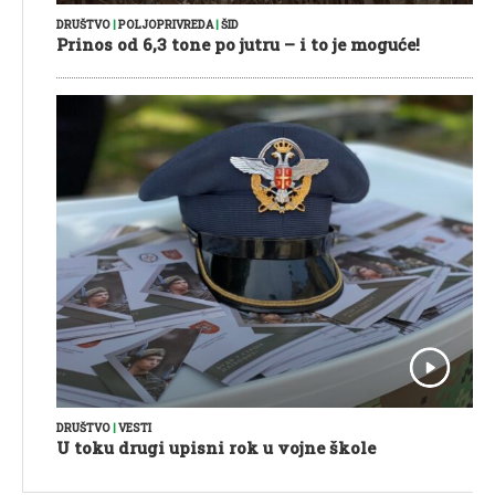
DRUŠTVO
|
POLJOPRIVREDA
|
ŠID
Prinos od 6,3 tone po jutru – i to je moguće!
DRUŠTVO
|
VESTI
U toku drugi upisni rok u vojne škole