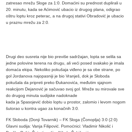
zatresao mrežu Sloge za 1:0. Domaćini su prednost duplirali u
20. minutu, kada se Aćimović ubacio iz drugog plana, odigrao
oštru loptu kroz peterac, a na drugoj stativi Obradović je ubacio
u praznu mrežu za 2:0.
Drugi deo susreta nije bio previše sadržajan, lopta se selila sa
jedne polovine terena na drugu, ali veći posed svakako je imala
domaća ekipa. Nekoliko pokušaja viđeno je sa obe strane, po
gol Jordanova najopasniji je bio Vranješ, dok je Sloboda
pokušala da pripreti preko Đukanovića, međutim sjajnom
reakcijom Dejanović je sačuvao svoj gol. Mreže su mirovale sve
do drugog minuta sudijske nadoknade
kada ja Spasojević dobio loptu u prostor, zalomio i levom nogom
šutorao u kontra ugao za konačnih 3:0.
FK Sloboda (Donji Tovarnik) – FK Sloga (Čonoplja) 3:0 (2:0)
Glavni sudija: Vanja Filipović. Pomoćnici: Vladimir Nikolić i