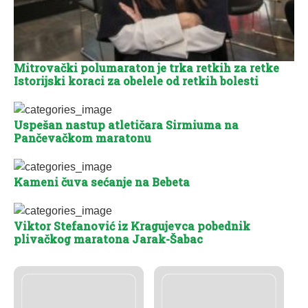
Mitrovački polumaraton je trka retkih za retke
Istorijski koraci za obelele od retkih bolesti
Uspešan nastup atletičara Sirmiuma na
Pančevačkom maratonu
Kameni čuva sećanje na Bebeta
Viktor Stefanović iz Kragujevca pobednik
plivačkog maratona Jarak-Šabac