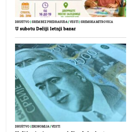
DRUŠTVO
|
SREM BEZ PREDRASUDA
|
VESTI
|
SREMSKA MITROVICA
U subotu Dečiji letnji bazar
DRUŠTVO
|
EKONOMIJA
|
VESTI