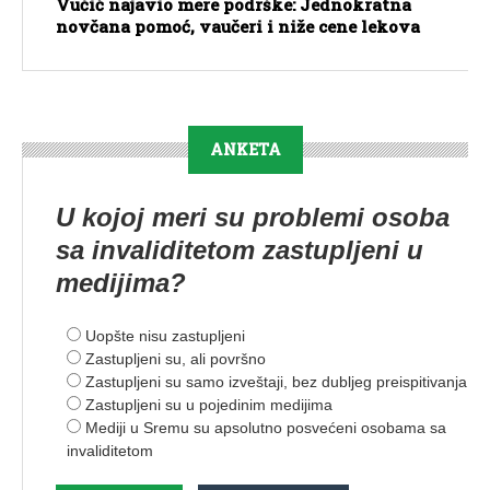
Vučić najavio mere podrške: Jednokratna
novčana pomoć, vaučeri i niže cene lekova
ANKETA
U kojoj meri su problemi osoba
sa invaliditetom zastupljeni u
medijima?
Uopšte nisu zastupljeni
Zastupljeni su, ali površno
Zastupljeni su samo izveštaji, bez dubljeg preispitivanja
Zastupljeni su u pojedinim medijima
Mediji u Sremu su apsolutno posvećeni osobama sa
invaliditetom