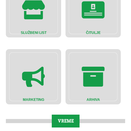
SLUŽBENI LIST
ČITULJE
MARKETING
ARHIVA
VREME