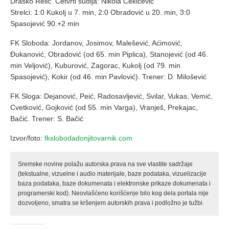
Draško Relić. Četvrti sudija: Nikola Čekičević
Strelci: 1:0 Kukolj u 7. min, 2:0 Obradović u 20. min, 3:0
Spasojević 90.+2 min
FK Sloboda: Jordanov, Josimov, Malešević, Aćimović,
Đukanović, Obradović (od 65. min Piplica), Stanojević (od 46.
min Veljović), Kuburović, Zagorac, Kukolj (od 79. min
Spasojević), Kokir (od 46. min Pavlović). Trener: D. Milošević
FK Sloga: Dejanović, Peić, Radosavljević, Svilar, Vukas, Vemić,
Cvetković, Gojković (od 55. min Varga), Vranješ, Prekajac,
Bačić. Trener: S. Bačić
Izvor/foto:
fkslobodadonjitovarnik.com
Sremske novine polažu autorska prava na sve vlastite sadržaje
(tekstualne, vizuelne i audio materijale, baze podataka, vizuelizacije
baza podataka, baze dokumenata i elektronske prikaze dokumenata i
programerski kod). Neovlašćeno korišćenje bilo kog dela portala nije
dozvoljeno, smatra se kršenjem autorskih prava i podložno je tužbi.