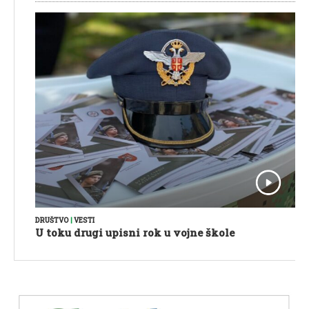
DRUŠTVO
|
VESTI
U toku drugi upisni rok u vojne škole