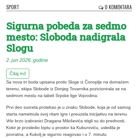
SPORT
0 KOMENTARA
Sigurna pobeda za sedmo
mesto: Sloboda nadigrala
Slogu
2. jun 2026. godine
Čitaj mi!
Sa nova tri boda upisana protiv Sloge iz Čonoplje na domaćem
terenu, ekipa Slobode iz Donjeg Tovarnika pozicionirala se na
sedmom mestu na tabeli Srpske lige Vojvodina.
Prvi deo susreta protekao je u znaku Slobode, koja je od samog
starta nametnula svoj ritam igre i preuzela inicijativu na terenu.
Vrlo brzo izabranici Dragana Miloševića stigli su do prednosti,
Kokir je prosledio loptu u prostor ka Kuburoviću, usledila je
povratna, a Kukolj je sigurno reagovao i u 7. minutu