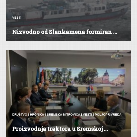
VESTI
Nizvodno od Slankamena formiran ...
DRUŠTVO
|
HRONIKA
|
SREMSKA MITROVICA
|
VESTI
|
POLJOPRIVREDA
Proizvodnja traktora u Sremskoj ...