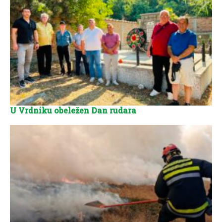
U Vrdniku obeležen Dan rudara