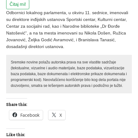
Čitaj mi!
Odbornici lokalnog parlamenta, u okviru 11. sednice, imenovali
su direktore inđijskih ustanova Sportski centar, Kulturni centar,
Centar za socijalni rad, kao i Narodne biblioteke „Dr Đorđe
Natošević“, a na ta mesta imenovani su Nikola Došen, Ružica
Jovanović, Željka Godić Avramović, i Branislava Tanasić,
dosadašnji direktori ustanova.
Sremske novine polažu autorska prava na sve vlastite sadržaje
(tekstualne, vizuelne i audio materijale, baze podataka, vizuelizacije
baza podataka, baze dokumenata i elektronske prikaze dokumenata i
programerski kod). Neovlašćeno korišćenje bilo kog dela portala nije
dozvoljeno, smatra se kršenjem autorskih prava i podložno je tužbi.
Share this:
Facebook
X
Like this: