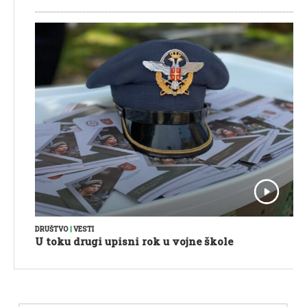
DRUŠTVO
|
VESTI
U toku drugi upisni rok u vojne škole