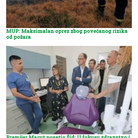
MUP: Maksimalan oprez zbog povećanog rizika
od požara
Premijer Macut posetio Šid: U fokusu zdravstvo i