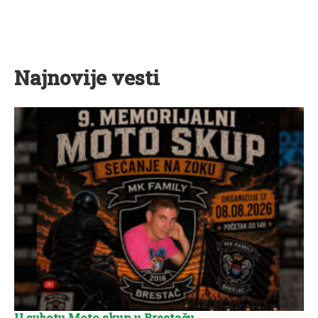
Najnovije vesti
U subotu Moto skup u Brestaču