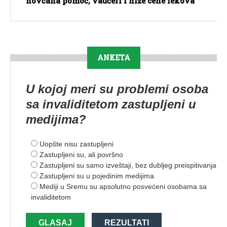
novčana pomoć, vaučeri i niže cene lekova
ANKETA
U kojoj meri su problemi osoba
sa invaliditetom zastupljeni u
medijima?
Uopšte nisu zastupljeni
Zastupljeni su, ali površno
Zastupljeni su samo izveštaji, bez dubljeg preispitivanja
Zastupljeni su u pojedinim medijima
Mediji u Sremu su apsolutno posvećeni osobama sa
invaliditetom
GLASAJ
REZULTATI