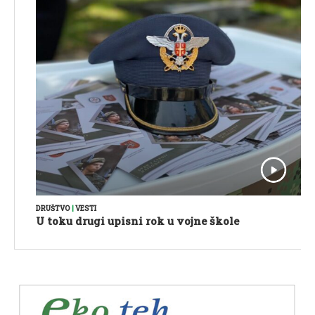
DRUŠTVO
|
VESTI
U toku drugi upisni rok u vojne škole