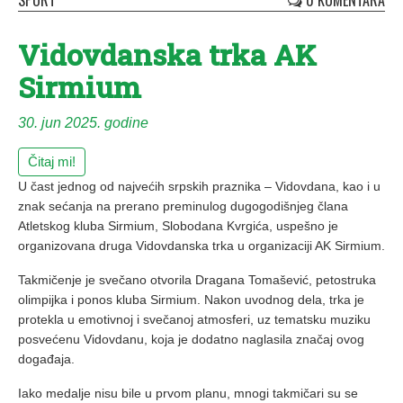
SPORT
0 KOMENTARA
Vidovdanska trka AK
Sirmium
30. jun 2025. godine
Čitaj mi!
U čast jednog od najvećih srpskih praznika – Vidovdana, kao i u
znak sećanja na prerano preminulog dugogodišnjeg člana
Atletskog kluba Sirmium, Slobodana Kvrgića, uspešno je
organizovana druga Vidovdanska trka u organizaciji AK Sirmium.
Takmičenje je svečano otvorila Dragana Tomašević, petostruka
olimpijka i ponos kluba Sirmium. Nakon uvodnog dela, trka je
protekla u emotivnoj i svečanoj atmosferi, uz tematsku muziku
posvećenu Vidovdanu, koja je dodatno naglasila značaj ovog
događaja.
Iako medalje nisu bile u prvom planu, mnogi takmičari su se