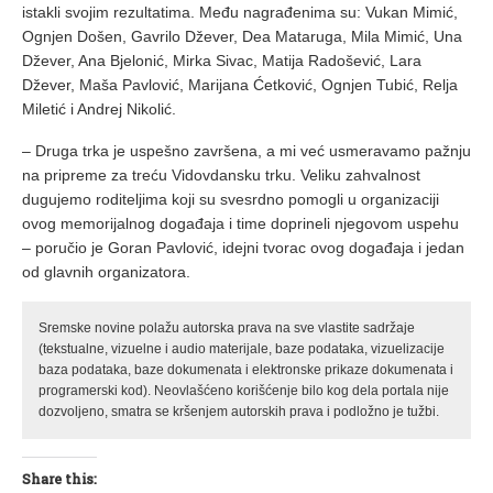
istakli svojim rezultatima. Među nagrađenima su: Vukan Mimić,
Ognjen Došen, Gavrilo Džever, Dea Mataruga, Mila Mimić, Una
Džever, Ana Bjelonić, Mirka Sivac, Matija Radošević, Lara
Džever, Maša Pavlović, Marijana Ćetković, Ognjen Tubić, Relja
Miletić i Andrej Nikolić.
– Druga trka je uspešno završena, a mi već usmeravamo pažnju
na pripreme za treću Vidovdansku trku. Veliku zahvalnost
dugujemo roditeljima koji su svesrdno pomogli u organizaciji
ovog memorijalnog događaja i time doprineli njegovom uspehu
– poručio je Goran Pavlović, idejni tvorac ovog događaja i jedan
od glavnih organizatora.
Sremske novine polažu autorska prava na sve vlastite sadržaje
(tekstualne, vizuelne i audio materijale, baze podataka, vizuelizacije
baza podataka, baze dokumenata i elektronske prikaze dokumenata i
programerski kod). Neovlašćeno korišćenje bilo kog dela portala nije
dozvoljeno, smatra se kršenjem autorskih prava i podložno je tužbi.
Share this: