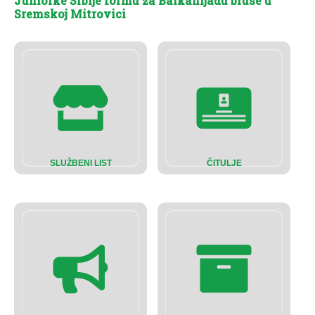
Juniorke Srbije formu za Balkanijadu bruse u
Sremskoj Mitrovici
SLUŽBENI LIST
ČITULJE