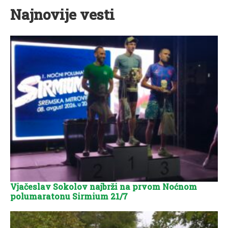
Najnovije vesti
Vjačeslav Sokolov najbrži na prvom Noćnom
polumaratonu Sirmium 21/7