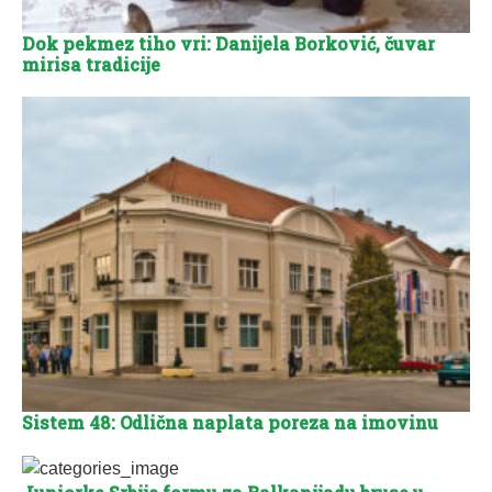
Dok pekmez tiho vri: Danijela Borković, čuvar
mirisa tradicije
Sistem 48: Odlična naplata poreza na imovinu