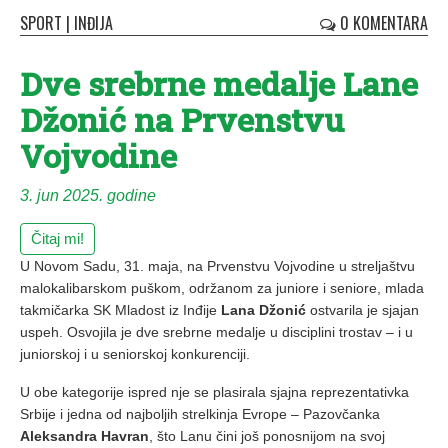
SPORT
|
INĐIJA
0 KOMENTARA
Dve srebrne medalje Lane
Džonić na Prvenstvu
Vojvodine
3. jun 2025. godine
Čitaj mi!
U Novom Sadu, 31. maja, na Prvenstvu Vojvodine u streljaštvu
malokalibarskom puškom, održanom za juniore i seniore, mlada
takmičarka SK Mladost iz Inđije
Lana Džonić
ostvarila je sjajan
uspeh. Osvojila je dve srebrne medalje u disciplini trostav – i u
juniorskoj i u seniorskoj konkurenciji.
U obe kategorije ispred nje se plasirala sjajna reprezentativka
Srbije i jedna od najboljih strelkinja Evrope – Pazovčanka
Aleksandra Havran
, što Lanu čini još ponosnijom na svoj