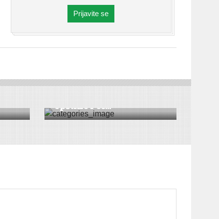
Prijavite se
DRUŠTVO
|
VESTI
|
PEĆINCI
Usvojen Plan razvoja
opštine Peć...