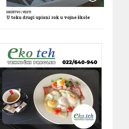
DRUŠTVO
|
VESTI
U toku drugi upisni rok u vojne škole