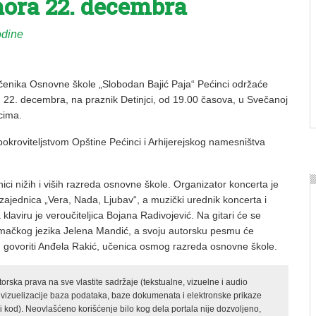
hora 22. decembra
odine
učenika Osnovne škole „Slobodan Bajić Paja“ Pećinci održaće
, 22. decembra, na praznik Detinjci, od 19.00 časova, u Svečanoj
ncima.
pokroviteljstvom Opštine Pećinci i Arhijerejskog namesništva
ici nižih i viših razreda osnovne škole. Organizator koncerta je
ajednica „Vera, Nada, Ljubav“, a muzički urednik koncerta i
klaviru je veroučiteljica Bojana Radivojević. Na gitari će se
emačkog jezika Jelena Mandić, a svoju autorsku pesmu će
 govoriti Anđela Rakić, učenica osmog razreda osnovne škole.
rska prava na sve vlastite sadržaje (tekstualne, vizuelne i audio
 vizuelizacije baza podataka, baze dokumenata i elektronske prikaze
kod). Neovlašćeno korišćenje bilo kog dela portala nije dozvoljeno,