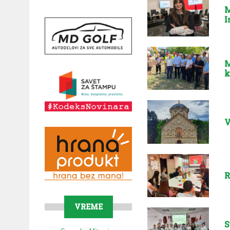
M
I
M
k
V
R
VREME
S