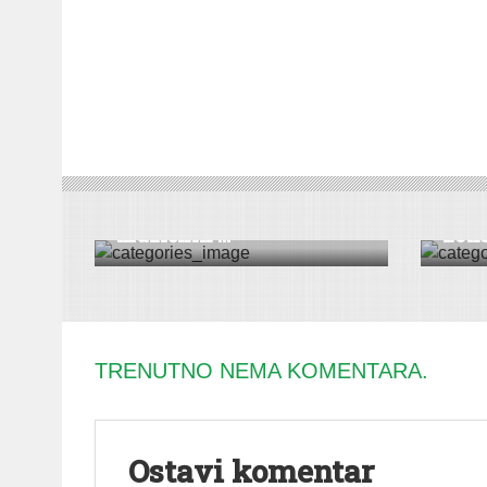
DRUŠTVO
|
KULTURA
|
PROJEKTI
|
RUMA
KULTUR
Jubilarni 60. Festival
Usp
muzičkih ...
Zons
TRENUTNO NEMA KOMENTARA.
Ostavi komentar