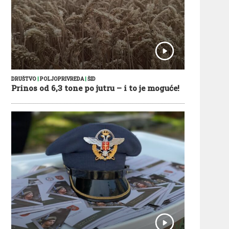
DRUŠTVO
|
POLJOPRIVREDA
|
ŠID
Prinos od 6,3 tone po jutru – i to je moguće!