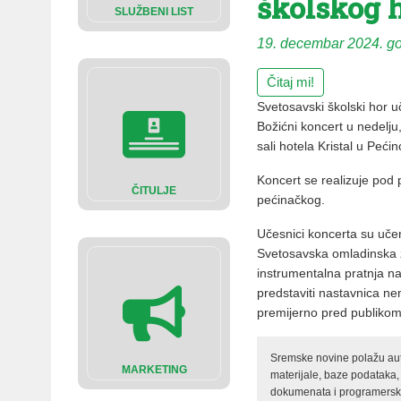
školskog 
SLUŽBENI LIST
19. decembar 2024. g
Čitaj mi!
Svetosavski školski hor 
Božićni koncert u nedelju
sali hotela Kristal u Peći
Koncert se realizuje pod 
ČITULJE
pećinačkog.
Učesnici koncerta su učen
Svetosavska omladinska z
instrumentalna pratnja na 
predstaviti nastavnica n
premijerno pred publikom
Sremske novine polažu auto
MARKETING
materijale, baze podataka,
dokumenata i programerski 