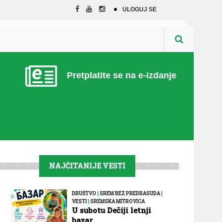
ULOGUJ SE
Pretplatite se na e-izdanje
NAJČITANIJE VESTI
DRUŠTVO
|
SREM BEZ PREDRASUDA
|
VESTI
|
SREMSKA MITROVICA
U subotu Dečiji letnji
bazar