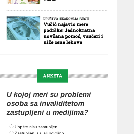
DRUŠTVO
|
EKONOMIJA
|
VESTI
Vučić najavio mere
podrške: Jednokratna
novčana pomoć, vaučeri i
niže cene lekova
ANKETA
U kojoj meri su problemi
osoba sa invaliditetom
zastupljeni u medijima?
Uopšte nisu zastupljeni
Zastupljeni su, ali površno