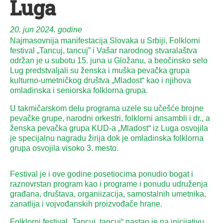
Luga
20. jun 2024. godine
Najmasovnija manifestacija Slovaka u Srbiji, Folklorni
festival „Tancuj, tancuj” i Vašar narodnog stvaralaštva
održan je u subotu 15. juna u Gložanu, a beočinsko selo
Lug predstvaljali su ženska i muška pevačka grupa
kulturno-umetničkog društva „Mladost“ kao i njihova
omladinska i seniorska folklorna grupa.
U takmičarskom delu programa uzele su učešće brojne
pevačke grupe, narodni orkestri, folklorni ansambli i dr., a
ženska pevačka grupa KUD-a „Mladost“ iz Luga osvojila
je specijalnu nagradu žirija dok je omladinska folklorna
grupa osvojila visoko 3. mesto.
Festival je i ove godine posetiocima ponudio bogat i
raznovrstan program kao i programe i ponudu udruženja
građana, društava, organiizacija, samostalnih umetnika,
zanatlija i vojvođanskih proizvođače hrane.
Folklorni festival „Tancuj, tancuj“ nastao je na inicijativu