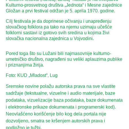
Kulturno-prosvetnog društva „Jednota“ i Mesne zajednice
Gložan a prvi festival održan je 5. aprila 1970. godine.
Cilj festivala je da doprinese očivanju i unapređenju
slovačkog folklora pa tako na njemu uzimaju učešće
folklorni sastavi iz gotovo svih sredina u kojima živi
slovačka nacionalna zajednica u Vojvodini.
Pored toga što su Lužani bili najmasovnije kulturno-
umetničko društvo, nagrađeni su veliki aplauzima publike
i priznanjima žirija.
Foto: KUD „Mladost“, Lug
Sremske novine polažu autorska prava na sve vlastite
sadržaje (tekstualne, vizuelne i audio materijale, baze
podataka, vizuelizacije baza podataka, baze dokumenata
i elektronske prikaze dokumenata i programerski kod).
Neovlašćeno korišćenje bilo kog dela portala nije
dozvoljeno, smatra se kršenjem autorskih prava i
podložno je tužbi.