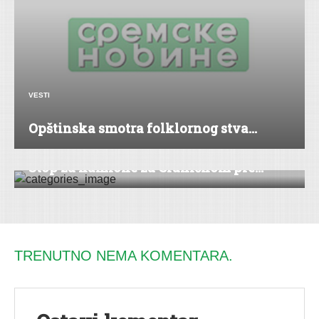
VESTI
Opštinska smotra folklornog stva...
EKONOMIJA
|
VESTI
Stop za kamione za Graničnom pre...
TRENUTNO NEMA KOMENTARA.