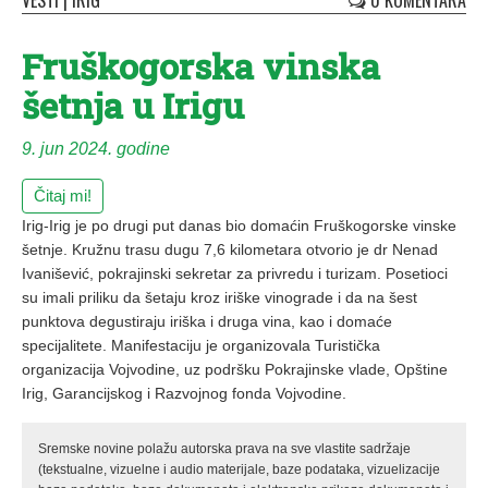
VESTI
|
IRIG
0 KOMENTARA
Fruškogorska vinska
šetnja u Irigu
9. jun 2024. godine
Čitaj mi!
Irig-Irig je po drugi put danas bio domaćin Fruškogorske vinske
šetnje. Kružnu trasu dugu 7,6 kilometara otvorio je dr Nenad
Ivanišević, pokrajinski sekretar za privredu i turizam. Posetioci
su imali priliku da šetaju kroz iriške vinograde i da na šest
punktova degustiraju iriška i druga vina, kao i domaće
specijalitete. Manifestaciju je organizovala Turistička
organizacija Vojvodine, uz podršku Pokrajinske vlade, Opštine
Irig, Garancijskog i Razvojnog fonda Vojvodine.
Sremske novine polažu autorska prava na sve vlastite sadržaje
(tekstualne, vizuelne i audio materijale, baze podataka, vizuelizacije