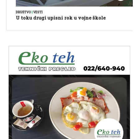
DRUŠTVO
|
VESTI
U toku drugi upisni rok u vojne škole