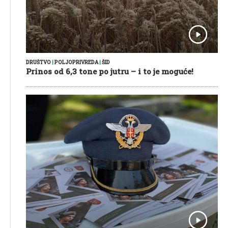
DRUŠTVO
|
POLJOPRIVREDA
|
ŠID
Prinos od 6,3 tone po jutru – i to je moguće!