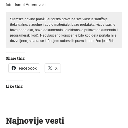
foto: Ismet Ademovski
Sremske novine polažu autorska prava na sve vlastite sadržaje
(tekstualne, vizuelne i audio materijale, baze podataka, vizuelizacije
baza podataka, baze dokumenata i elektronske prikaze dokumenata i
programerski kod). Neovlašćeno korišćenje bilo kog dela portala nije
dozvoljeno, smatra se kršenjem autorskih prava i podložno je tužbi.
Share this:
Facebook
X
Like this:
Najnovije vesti