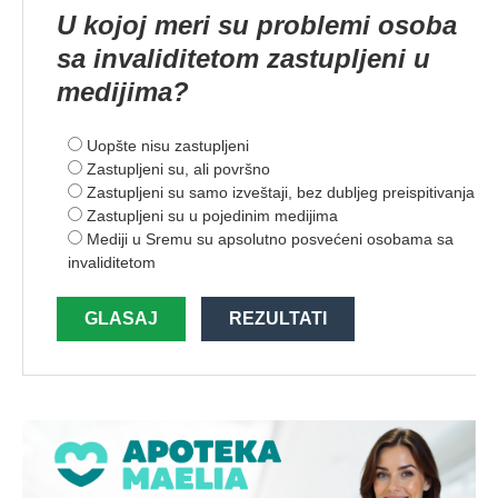
U kojoj meri su problemi osoba
sa invaliditetom zastupljeni u
medijima?
Uopšte nisu zastupljeni
Zastupljeni su, ali površno
Zastupljeni su samo izveštaji, bez dubljeg preispitivanja
Zastupljeni su u pojedinim medijima
Mediji u Sremu su apsolutno posvećeni osobama sa
invaliditetom
GLASAJ
REZULTATI