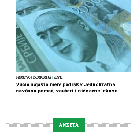
DRUŠTVO
|
EKONOMIJA
|
VESTI
Vučić najavio mere podrške: Jednokratna
novčana pomoć, vaučeri i niže cene lekova
ANKETA