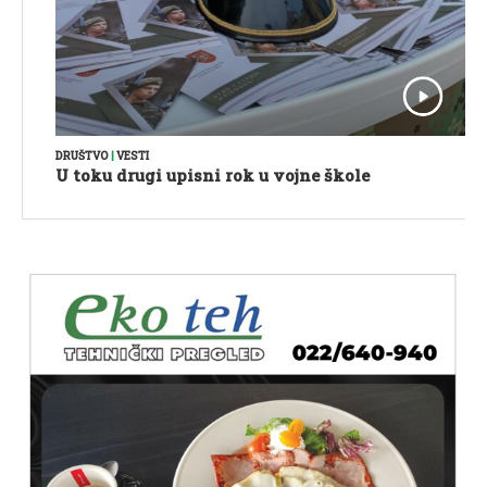
DRUŠTVO
|
VESTI
U toku drugi upisni rok u vojne škole