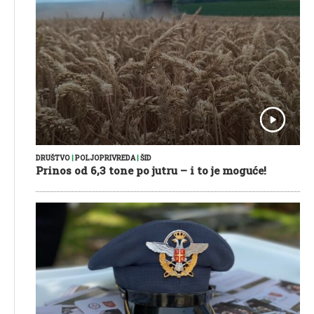
DRUŠTVO
|
POLJOPRIVREDA
|
ŠID
Prinos od 6,3 tone po jutru – i to je moguće!