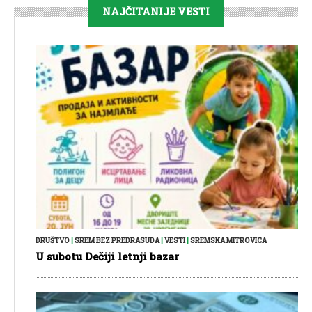
NAJČITANIJE VESTI
DRUŠTVO
|
SREM BEZ PREDRASUDA
|
VESTI
|
SREMSKA MITROVICA
U subotu Dečiji letnji bazar