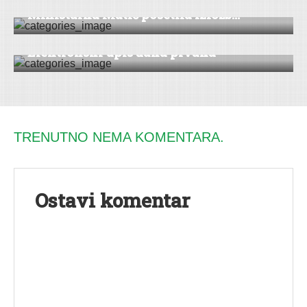
Ministarka Matić posetila izložb...
DRUŠTVO
|
VESTI
|
ŠID
Elektronski upis đaka prvaka
TRENUTNO NEMA KOMENTARA.
Ostavi komentar