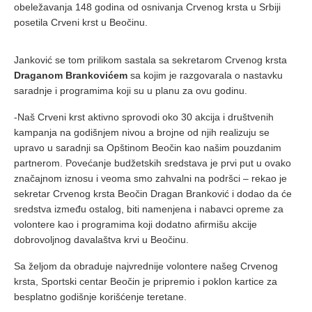
obeležavanja 148 godina od osnivanja Crvenog krsta u Srbiji
posetila Crveni krst u Beočinu.
Janković se tom prilikom sastala sa sekretarom Crvenog krsta
Draganom Brankovićem
sa kojim je razgovarala o nastavku
saradnje i programima koji su u planu za ovu godinu.
-Naš Crveni krst aktivno sprovodi oko 30 akcija i društvenih
kampanja na godišnjem nivou a brojne od njih realizuju se
upravo u saradnji sa Opštinom Beočin kao našim pouzdanim
partnerom. Povećanje budžetskih sredstava je prvi put u ovako
značajnom iznosu i veoma smo zahvalni na podršci – rekao je
sekretar Crvenog krsta Beočin Dragan Branković i dodao da će
sredstva između ostalog, biti namenjena i nabavci opreme za
volontere kao i programima koji dodatno afirmišu akcije
dobrovoljnog davalaštva krvi u Beočinu.
Sa željom da obraduje najvrednije volontere našeg Crvenog
krsta, Sportski centar Beočin je pripremio i poklon kartice za
besplatno godišnje korišćenje teretane.