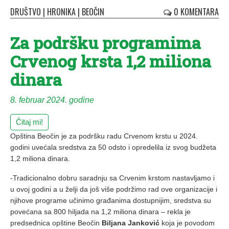
DRUŠTVO
|
HRONIKA
|
BEOČIN
0 KOMENTARA
Za podršku programima
Crvenog krsta 1,2 miliona
dinara
8. februar 2024. godine
Čitaj mi!
Opština Beočin je za podršku radu Crvenom krstu u 2024.
godini uvećala sredstva za 50 odsto i opredelila iz svog budžeta
1,2 miliona dinara.
-Tradicionalno dobru saradnju sa Crvenim krstom nastavljamo i
u ovoj godini a u želji da još više podržimo rad ove organizacije i
njihove programe učinimo građanima dostupnijim, sredstva su
povećana sa 800 hiljada na 1,2 miliona dinara – rekla je
predsednica opštine Beočin
Biljana Janković
koja je povodom